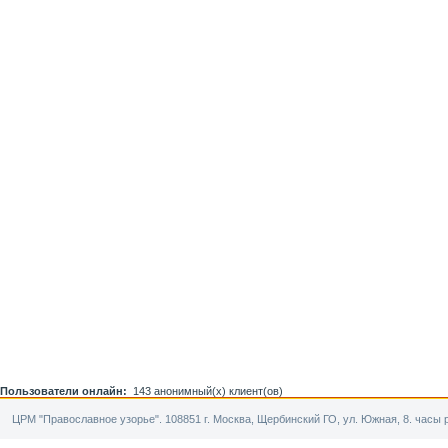
Пользователи онлайн:
143 анонимный(х) клиент(ов)
ЦРМ "Православное узорье". 108851 г. Москва, Щербинский ГО, ул. Южная, 8. часы р