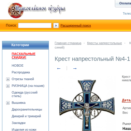
Оплата
Телеф
Поиск:
Расширенный поиск
Главная страница
-
Кресты напрестольные
-
К
Категории
синий)
ПАСХАЛЬНЫЕ
СКИДКИ!
Крест напрестольный №4-1 
НОВОЕ
←
→
Распродажа
Крест
Отрезы тканей
никел
РИЗНИЦА (на пошив)
Одежда (русский
стиль)
Дета
Вышивка
Арти
Дарохранительницы
Вес
Дикирий и трикирий
Закладки
Рыноч
Наша
Изделия из кожи