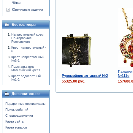
Чётки
Ювелирные изделия
Бестселлеры
Напрестольный крест
Св.Авраамия
Ростовского
Крест напрестольный -
6
Крест напрестольный
№3-1
Подставка под
Мальтийский крест
Панагия
Рукомойник алтарный №2
№111e
Крест водосвятный
№1-2
55325.00 руб.
157600.0
Дополнительно
Подарочные сертификаты
Поиск событий
Спецпредложения
Карта сайта
Карта товаров