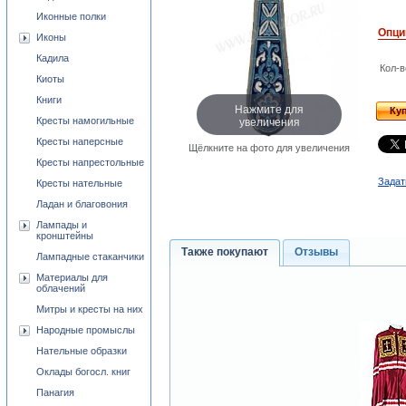
Иконные полки
Опци
Иконы
Кадила
Кол-в
Киоты
Книги
Нажмите для
Ку
увеличения
Кресты намогильные
Кресты наперсные
Щёлкните на фото для увеличения
Кресты напрестольные
Задат
Кресты нательные
Ладан и благовония
Лампады и
кронштейны
Также покупают
Отзывы
Лампадные стаканчики
Материалы для
облачений
Митры и кресты на них
Народные промыслы
Нательные образки
Оклады богосл. книг
Панагия