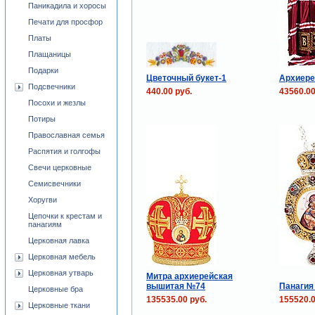
Паникадила и хоросы
Печати для просфор
Платы
Плащаницы
Подарки
Цветочный букет-1
Архиере
Подсвечники
440.00 руб.
43560.00
Посохи и жезлы
Потиры
Православная семья
Распятия и голгофы
Свечи церковные
Семисвечники
Хоругви
Цепочки к крестам и
панагиям
Церковная лавка
Церковная мебель
Церковная утварь
Митра архиерейская
вышитая №74
Панагия
Церковные бра
135535.00 руб.
155520.0
Церковные ткани