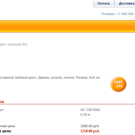
Оплата
Доставка
Телефон: +7-495-505-
рест требный №2
славный требный крест. Дерево, резьба, патина. Размер: 6x8 см.
23
%
ли
кул
AC-148-0062
0.20
кг
ная цена:
1580.00
руб.
 цена:
1210.00
руб.