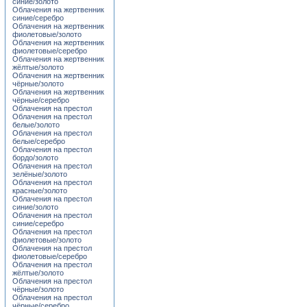
синие/золото
Облачения на жертвенник
синие/серебро
Облачения на жертвенник
фиолетовые/золото
Облачения на жертвенник
фиолетовые/серебро
Облачения на жертвенник
жёлтые/золото
Облачения на жертвенник
чёрные/золото
Облачения на жертвенник
чёрные/серебро
Облачения на престол
Облачения на престол
белые/золото
Облачения на престол
белые/серебро
Облачения на престол
бордо/золото
Облачения на престол
зелёные/золото
Облачения на престол
красные/золото
Облачения на престол
синие/золото
Облачения на престол
синие/серебро
Облачения на престол
фиолетовые/золото
Облачения на престол
фиолетовые/серебро
Облачения на престол
жёлтые/золото
Облачения на престол
чёрные/золото
Облачения на престол
чёрные/серебро