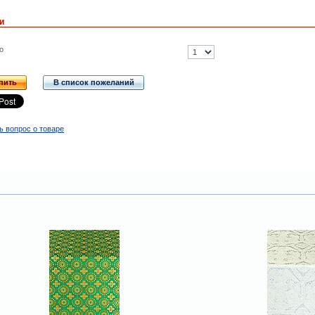
и
о
пить
В список пожеланий
ь вопрос о товаре