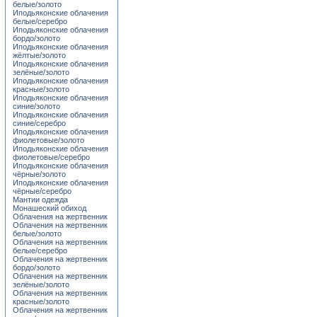
белые/золото
Иподьяконские облачения
белые/серебро
Иподьяконские облачения
бордо/золото
Иподьяконские облачения
жёлтые/золото
Иподьяконские облачения
зелёные/золото
Иподьяконские облачения
красные/золото
Иподьяконские облачения
синие/золото
Иподьяконские облачения
синие/серебро
Иподьяконские облачения
фиолетовые/золото
Иподьяконские облачения
фиолетовые/серебро
Иподьяконские облачения
чёрные/золото
Иподьяконские облачения
чёрные/серебро
Мантии одежда
Монашеский обиход
Облачения на жертвенник
Облачения на жертвенник
белые/золото
Облачения на жертвенник
белые/серебро
Облачения на жертвенник
бордо/золото
Облачения на жертвенник
зелёные/золото
Облачения на жертвенник
красные/золото
Облачения на жертвенник