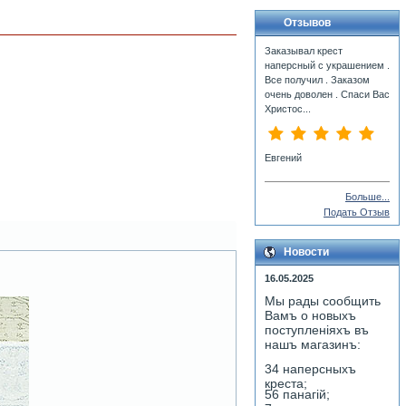
Отзывов
Заказывал крест
наперсный с украшением .
Все получил . Заказом
очень доволен . Спаси Вас
Христос...
Евгений
Больше...
Подать Отзыв
Новости
16.05.2025
Мы рады сообщить
Вамъ о новыхъ
поступленiяхъ въ
нашъ магазинъ:
34 наперсныхъ
креста;
56 панагiй;