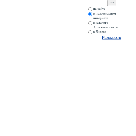
на сайте
в православном
интернете
в каталоге
Христианство.ru
в Яндекс
Искомое.ru