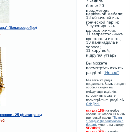
7 кадилъ;
болѣе 20
предметовъ
церковной мебели;
18 облаченiй изъ
греческой парчи;
7 сувенирныхъ
ица" (белая/серебро)
колокольчиковъ;
.
11 запрестольныхъ
крестовъ и иконъ;
33 паникадила и
хороса;
11 хоругвей;
и другая утварь.
Вы можете
посмотрѣть ихъ въ
раздѣлѣ
"Новое"
.
Мы такъ же рады
предложить Вамъ сегодня
особыя скидки на
ѣ
ѣ
сл
дующiя изд
лiя,
которыя вы можете
ѣ
ѣ
ѣ
посмотр
ть въ разд
л
СКИДКИ!
:
скидка 15%
на любое
облаченiе класса ПГ6 изъ
ковное - 25 (филигрань)
греческой парчи
"Букет
уб.
Эллады" (белая/золото с
бордо)
, купонъ на скидку:
VE-18962
;
скидка 25%
на любое