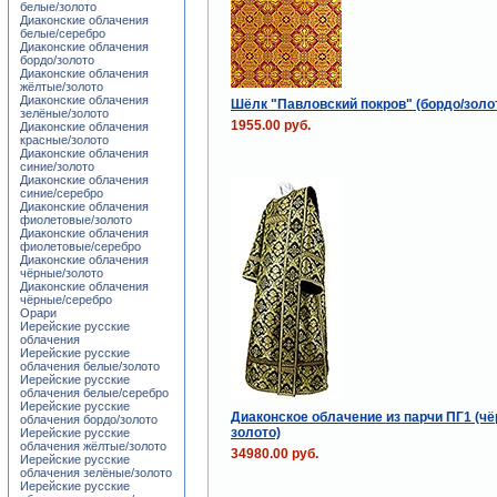
белые/золото
Диаконские облачения
белые/серебро
Диаконские облачения
бордо/золото
Диаконские облачения
жёлтые/золото
Диаконские облачения
Шёлк "Павловский покров" (бордо/золо
зелёные/золото
1955.00 руб.
Диаконские облачения
красные/золото
Диаконские облачения
синие/золото
Диаконские облачения
синие/серебро
Диаконские облачения
фиолетовые/золото
Диаконские облачения
фиолетовые/серебро
Диаконские облачения
чёрные/золото
Диаконские облачения
чёрные/серебро
Орари
Иерейские русские
облачения
Иерейские русские
облачения белые/золото
Иерейские русские
облачения белые/серебро
Иерейские русские
Диаконское облачение из парчи ПГ1 (чё
облачения бордо/золото
золото)
Иерейские русские
облачения жёлтые/золото
34980.00 руб.
Иерейские русские
облачения зелёные/золото
Иерейские русские