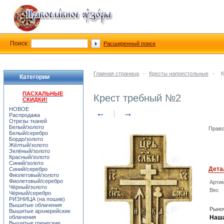
Поиск:
Расширенный поиск
Главная страница
-
Кресты напрестольные
-
К
Категории
ПАСХАЛЬНЫЕ
Крест требный №2
СКИДКИ!
НОВОЕ
←
→
Распродажа
Отрезы тканей
Белый/золото
Право
Белый/серебро
Бордо/золото
Жёлтый/золото
Зелёный/золото
Красный/золото
Синий/золото
Дета
Синий/серебро
Фиолетовый/золото
Фиолетовый/серебро
Арти
Чёрный/золото
Вес
Чёрный/серебро
РИЗНИЦА (на пошив)
Вышитые облачения
Рыноч
Вышитые архиерейские
облачения
Наша
Вышитые греческие