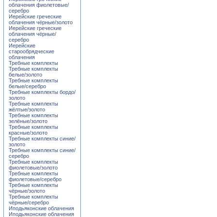
облачения фиолетовые/
серебро
Иерейские греческие
облачения чёрные/золото
Иерейские греческие
облачения чёрные/
серебро
Иерейские
старообрядческие
облачения
Требные комплекты
Требные комплекты
белые/золото
Требные комплекты
белые/серебро
Требные комплекты бордо/
золото
Требные комплекты
жёлтые/золото
Требные комплекты
зелёные/золото
Требные комплекты
красные/золото
Требные комплекты синие/
золото
Требные комплекты синие/
серебро
Требные комплекты
фиолетовые/золото
Требные комплекты
фиолетовые/серебро
Требные комплекты
чёрные/золото
Требные комплекты
чёрные/серебро
Иподьяконские облачения
Иподьяконские облачения