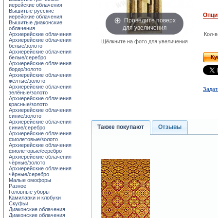
иерейские облачения
Вышитые русские
Опци
иерейские облачения
Проведите поверх
Вышитые диаконские
для увеличения
облачения
Архиерейские облачения
Кол-в
Архиерейские облачения
Щёлкните на фото для увеличения
белые/золото
Архиерейские облачения
Ку
белые/серебро
Архиерейские облачения
бордо/золото
Архиерейские облачения
жёлтые/золото
Архиерейские облачения
Задат
зелёные/золото
Архиерейские облачения
красные/золото
Архиерейские облачения
синие/золото
Архиерейские облачения
Также покупают
Отзывы
синие/серебро
Архиерейские облачения
фиолетовые/золото
Архиерейские облачения
фиолетовые/серебро
Архиерейские облачения
чёрные/золото
Архиерейские облачения
чёрные/серебро
Малые омофоры
Разное
Головные уборы
Камилавки и клобуки
Скуфьи
Диаконские облачения
Диаконские облачения