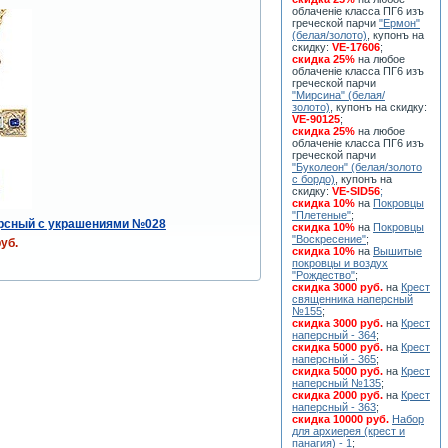
облаченiе класса ПГ6 изъ
греческой парчи
"Ермон"
(белая/золото)
, купонъ на
скидку:
VE-17606
;
скидка 25%
на любое
облаченiе класса ПГ6 изъ
греческой парчи
"Мирсина" (белая/
золото)
, купонъ на скидку:
VE-90125
;
скидка 25%
на любое
облаченiе класса ПГ6 изъ
греческой парчи
"Буколеон" (белая/золото
с бордо)
, купонъ на
скидку:
VE-SID56
;
скидка 10%
на
Покровцы
"Плетеные"
;
ерсный с украшениями №028
скидка 10%
на
Покровцы
"Воскресение"
;
уб.
скидка 10%
на
Вышитые
покровцы и воздух
"Рождество"
;
скидка 3000 руб.
на
Крест
священника наперсный
№155
;
скидка 3000 руб.
на
Крест
наперсный - 364
;
скидка 5000 руб.
на
Крест
наперсный - 365
;
скидка 5000 руб.
на
Крест
наперсный №135
;
скидка 2000 руб.
на
Крест
наперсный - 363
;
скидка 10000 руб.
Набор
для архиерея (крест и
панагия) - 1
;