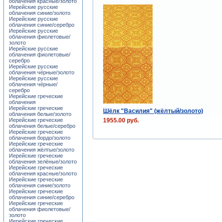
облачения красные/золото
Иерейские русские
облачения синие/золото
Иерейские русские
облачения синие/серебро
Иерейские русские
облачения фиолетовые/
золото
Иерейские русские
облачения фиолетовые/
серебро
Иерейские русские
облачения чёрные/золото
Иерейские русские
облачения чёрные/
серебро
Иерейские греческие
облачения
Иерейские греческие
Шёлк "Василия" (жёлтый/золото)
облачения белые/золото
1955.00 руб.
Иерейские греческие
облачения белые/серебро
Иерейские греческие
облачения бордо/золото
Иерейские греческие
облачения жёлтые/золото
Иерейские греческие
облачения зелёные/золото
Иерейские греческие
облачения красные/золото
Иерейские греческие
облачения синие/золото
Иерейские греческие
облачения синие/серебро
Иерейские греческие
облачения фиолетовые/
золото
Иерейские греческие