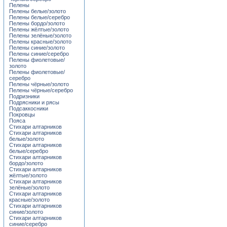
Пелены
Пелены белые/золото
Пелены белые/серебро
Пелены бордо/золото
Пелены жёлтые/золото
Пелены зелёные/золото
Пелены красные/золото
Пелены синие/золото
Пелены синие/серебро
Пелены фиолетовые/
золото
Пелены фиолетовые/
серебро
Пелены чёрные/золото
Пелены чёрные/серебро
Подризники
Подрясники и рясы
Подсаккосники
Покровцы
Пояса
Стихари алтарников
Стихари алтарников
белые/золото
Стихари алтарников
белые/серебро
Стихари алтарников
бордо/золото
Стихари алтарников
жёлтые/золото
Стихари алтарников
зелёные/золото
Стихари алтарников
красные/золото
Стихари алтарников
синие/золото
Стихари алтарников
синие/серебро