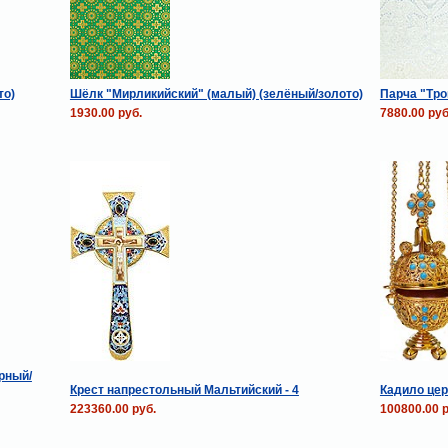
то)
Шёлк "Мирликийский" (малый) (зелёный/золото)
Парча "Тро
1930.00 руб.
7880.00 руб
рный/
Крест напрестольный Мальтийский - 4
Кадило цер
223360.00 руб.
100800.00 р