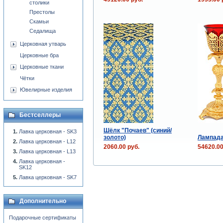
столики
Престолы
Скамьи
Седалища
Церковная утварь
Церковные бра
Церковные ткани
Чётки
Ювелирные изделия
Бестселлеры
Шёлк "Почаев" (синий/
Лавка церковная - SK3
золото)
Лампада
Лавка церковная - L12
2060.00 руб.
54620.00
Лавка церковная - L13
Лавка церковная -
SK12
Лавка церковная - SK7
Дополнительно
Подарочные сертификаты