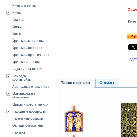
Иконные полки
Опци
Иконы
Кадила
Кол-в
Киоты
Книги
Ку
Кресты намогильные
Кресты наперсные
Кресты напрестольные
Задат
Кресты нательные
Ладан и благовония
Лампады и
кронштейны
Также покупают
Отзывы
Лампадные стаканчики
Материалы для
облачений
Митры и кресты на них
Народные промыслы
Нательные образки
Оклады богосл. книг
Панагия