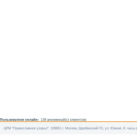
Пользователи онлайн:
138 анонимный(х) клиент(ов)
ЦРМ "Православное узорье". 108851 г. Москва, Щербинский ГО, ул. Южная, 8. часы р