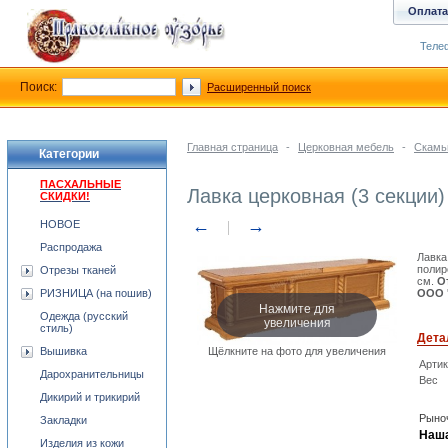
Оплата
Телеф
Поиск:
Расширенный поиск
Главная страница
-
Церковная мебель
-
Скамь
Категории
ПАСХАЛЬНЫЕ
Лавка церковная (3 секции)
СКИДКИ!
←
→
НОВОЕ
Распродажа
Лавка
полир
Отрезы тканей
см.
О
РИЗНИЦА (на пошив)
ООО '
Нажмите для
Одежда (русский
увеличения
стиль)
Дета
Вышивка
Щёлкните на фото для увеличения
Арти
Дарохранительницы
Вес
Дикирий и трикирий
Рыноч
Закладки
Наша
Изделия из кожи