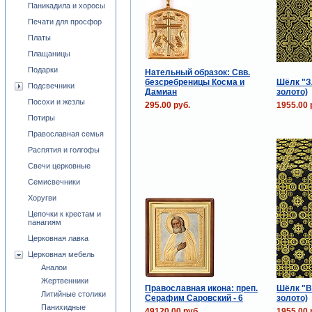
Паникадила и хоросы
Печати для просфор
Платы
Плащаницы
Подарки
Нательный образок: Свв.
безсребреницы Косма и
Шёлк "З
Подсвечники
Дамиан
золото)
Посохи и жезлы
295.00 руб.
1955.00 
Потиры
Православная семья
Распятия и голгофы
Свечи церковные
Семисвечники
Хоругви
Цепочки к крестам и
панагиям
Церковная лавка
Церковная мебель
Аналои
Жертвенники
Православная икона: преп.
Шёлк "В
Литийные столики
Серафим Саровский - 6
золото)
Панихидные
49120.00 руб.
1955.00 