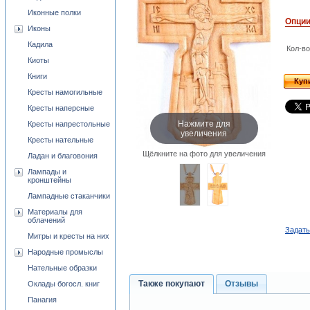
Иконные полки
Опци
Иконы
Кадила
Кол-во
Киоты
Книги
Куп
Кресты намогильные
Кресты наперсные
Нажмите для
Кресты напрестольные
увеличения
Кресты нательные
Щёлкните на фото для увеличения
Ладан и благовония
Лампады и
кронштейны
Лампадные стаканчики
Материалы для
облачений
Задать
Митры и кресты на них
Народные промыслы
Нательные образки
Также покупают
Отзывы
Оклады богосл. книг
Панагия