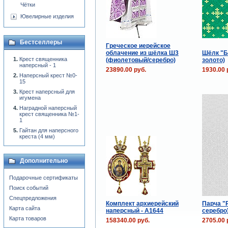
Чётки
Ювелирные изделия
Бестселлеры
Греческое иерейское
облачение из шёлка Ш3
Шёлк "Б
Крест священника
(фиолетовый/серебро)
золото)
наперсный - 1
23890.00 руб.
1930.00 
Наперсный крест №0-
15
Крест наперсный для
игумена
Наградной наперсный
крест священника №1-
1
Гайтан для наперсного
креста (4 мм)
Дополнительно
Подарочные сертификаты
Поиск событий
Спецпредложения
Комплект архиерейский
Парча "Р
Карта сайта
наперсный - A1644
серебро
Карта товаров
158340.00 руб.
2705.00 