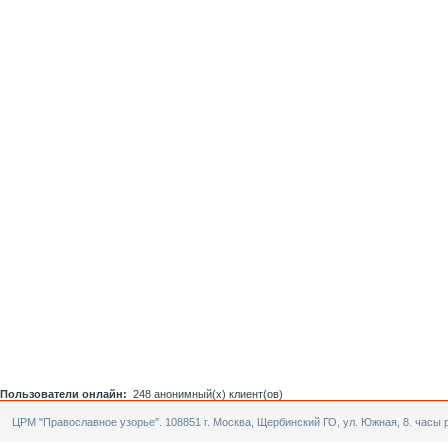
Пользователи онлайн:
248 анонимный(х) клиент(ов)
ЦРМ "Православное узорье". 108851 г. Москва, Щербинский ГО, ул. Южная, 8. часы р