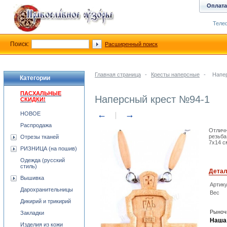
Оплата
Телеф
Поиск:
Расширенный поиск
Главная страница
-
Кресты наперсные
-
Напе
Категории
ПАСХАЛЬНЫЕ
Наперсный крест №94-1
СКИДКИ!
←
→
НОВОЕ
Распродажа
Отличн
резьба
Отрезы тканей
7x14 c
РИЗНИЦА (на пошив)
Одежда (русский
стиль)
Дета
Вышивка
Артик
Дарохранительницы
Вес
Дикирий и трикирий
Рыноч
Закладки
Наша 
Изделия из кожи