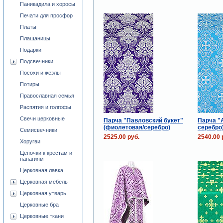
Паникадила и хоросы
Печати для просфор
Платы
Плащаницы
Подарки
Подсвечники
Посохи и жезлы
Потиры
Православная семья
Распятия и голгофы
Свечи церковные
Парча "Павловский букет"
Парча "
(фиолетовая/серебро)
серебро
Семисвечники
2525.00 руб.
2540.00 
Хоругви
Цепочки к крестам и
панагиям
Церковная лавка
Церковная мебель
Церковная утварь
Церковные бра
Церковные ткани