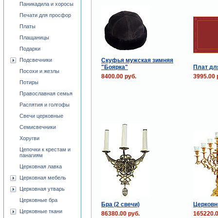
Паникадила и хоросы
Печати для просфор
Платы
Плащаницы
Подарки
Скуфья мужская зимняя
Подсвечники
"Боярка"
Плат дл
Посохи и жезлы
8400.00 руб.
3995.00 
Потиры
Православная семья
Распятия и голгофы
Свечи церковные
Семисвечники
Хоругви
Цепочки к крестам и
панагиям
Церковная лавка
Церковная мебель
Церковная утварь
Церковные бра
Бра (2 свечи)
Церковн
Церковные ткани
86380.00 руб.
165220.0