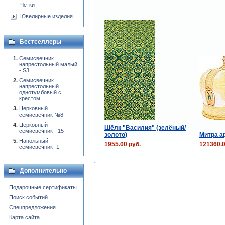
Чётки
Ювелирные изделия
Бестселлеры
Семисвечник
напрестольный малый
- S3
Семисвечник
напрестольный
однотумбовый с
крестом
Церковный
семисвечник №8
Церковный
Шёлк "Василия" (зелёный/
семисвечник - 15
золото)
Митра а
Напольный
1955.00 руб.
121360.0
семисвечник -1
Дополнительно
Подарочные сертификаты
Поиск событий
Спецпредложения
Карта сайта