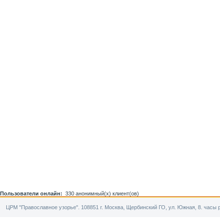
Пользователи онлайн:
330 анонимный(х) клиент(ов)
ЦРМ "Православное узорье". 108851 г. Москва, Щербинский ГО, ул. Южная, 8. часы р