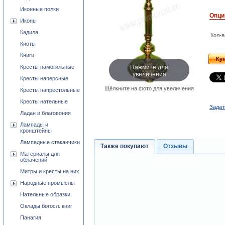
Иконные полки
Опци
Иконы
Кадила
Кол-в
Киоты
Книги
Ку
Нажмите для
Кресты намогильные
увеличения
Кресты наперсные
Щёлкните на фото для увеличения
Кресты напрестольные
Кресты нательные
Задат
Ладан и благовония
Лампады и
кронштейны
Лампадные стаканчики
Также покупают
Отзывы
Материалы для
облачений
Митры и кресты на них
Народные промыслы
Нательные образки
Оклады богосл. книг
Панагия