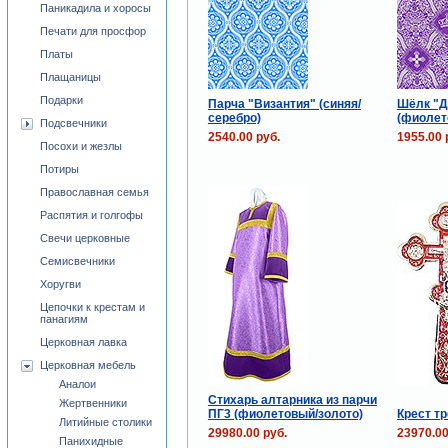
Паникадила и хоросы
Печати для просфор
Платы
Плащаницы
Подарки
Парча "Византия" (синяя/
Шёлк "
серебро)
(фиолет
Подсвечники
2540.00 руб.
1955.00 
Посохи и жезлы
Потиры
Православная семья
Распятия и голгофы
Свечи церковные
Семисвечники
Хоругви
Цепочки к крестам и
панагиям
Церковная лавка
Церковная мебель
Аналои
Стихарь алтарника из парчи
Жертвенники
ПГ3 (фиолетовый/золото)
Крест т
Литийные столики
29980.00 руб.
23970.00
Панихидные