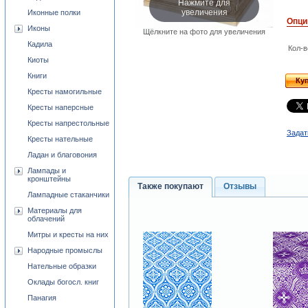
Нажмите для
увеличения
Иконные полки
Опци
Иконы
Щёлкните на фото для увеличения
Кадила
Кол-в
Киоты
Книги
Ку
Кресты намогильные
Кресты наперсные
Кресты напрестольные
Задат
Кресты нательные
Ладан и благовония
Лампады и
кронштейны
Также покупают
Отзывы
Лампадные стаканчики
Материалы для
облачений
Митры и кресты на них
Народные промыслы
Нательные образки
Оклады богосл. книг
Панагия