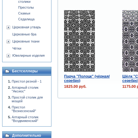
столики
Престолы
Скамьи
Седалища
Церковная утварь
Церковные бра
Церковные ткани
Чётки
Ювелирные изделия
Бестселлеры
Парча "Полоцк" (чёрная/
Шёлк "С
серебро)
серебро
Престол резной - 1
1825.00 руб.
1175.00 
Алтарный столик
"Аксиос"
Простой столик для
мощей
Престол
"Вознесенский"
Алтарный столик
"Воздвиженский"
Дополнительно