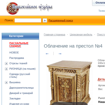
Оплата
Телеф
Поиск:
Расширенный поиск
Главная страница
-
Церковная мебель
-
Прест
Категории
ПАСХАЛЬНЫЕ
Облачение на престол №4
СКИДКИ!
←
→
НОВОЕ
Распродажа
Облач
100x1
Отрезы тканей
произ
РИЗНИЦА (на пошив)
Одежда (русский
стиль)
Дета
Вышивка
Арти
Дарохранительницы
Вес
Дикирий и трикирий
Рыноч
Закладки
Наша
Изделия из кожи