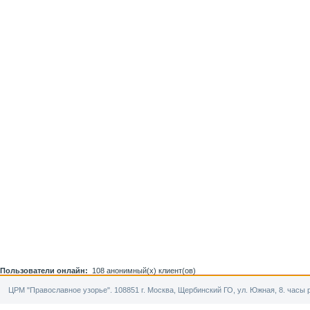
Пользователи онлайн:
108 анонимный(х) клиент(ов)
ЦРМ "Православное узорье". 108851 г. Москва, Щербинский ГО, ул. Южная, 8. часы р