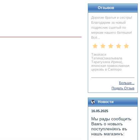
Отзывов
Дорогие братья и сестры!
Благодарим за новый
подрясник сшитый по
меркам нашего батюшки!
Всё...
Такахаси
Татина(заказывала
Таратухина Ирина),
японская православная
церковь в Саппоро
Больше...
Подать Отзыв
Новости
16.05.2025
Мы рады сообщить
Вамъ о новыхъ
поступленiяхъ въ
нашъ магазинъ: