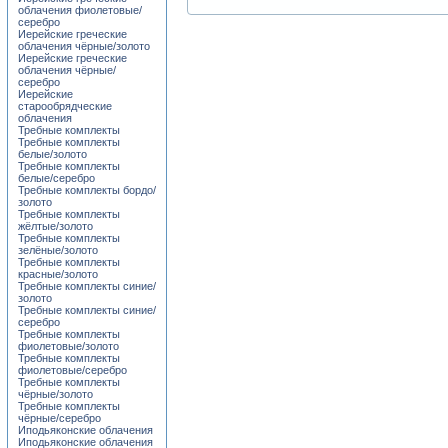
облачения фиолетовые/
серебро
Иерейские греческие
облачения чёрные/золото
Иерейские греческие
облачения чёрные/
серебро
Иерейские
старообрядческие
облачения
Требные комплекты
Требные комплекты
белые/золото
Требные комплекты
белые/серебро
Требные комплекты бордо/
золото
Требные комплекты
жёлтые/золото
Требные комплекты
зелёные/золото
Требные комплекты
красные/золото
Требные комплекты синие/
золото
Требные комплекты синие/
серебро
Требные комплекты
фиолетовые/золото
Требные комплекты
фиолетовые/серебро
Требные комплекты
чёрные/золото
Требные комплекты
чёрные/серебро
Иподьяконские облачения
Иподьяконские облачения