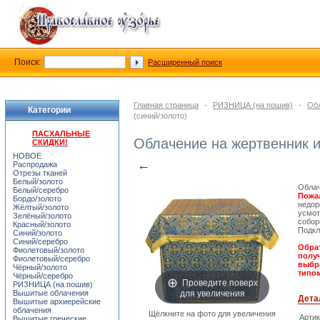
Поиск:
Расширенный поиск
Главная страница
-
РИЗНИЦА (на пошив)
-
Обл
Категории
(синий/золото)
ПАСХАЛЬНЫЕ
Облачение на жертвенник и
СКИДКИ!
НОВОЕ
←
Распродажа
Отрезы тканей
Белый/золото
Облач
Белый/серебро
Пожал
Бордо/золото
недор
Жёлтый/золото
усмот
Зелёный/золото
собор
Красный/золото
Подкл
Синий/золото
Синий/серебро
Обрат
Фиолетовый/золото
получ
Фиолетовый/серебро
выбра
Чёрный/золото
типом
Чёрный/серебро
Проведите поверх
РИЗНИЦА (на пошив)
для увеличения
Вышитые облачения
Дета
Вышитые архиерейские
облачения
Щёлкните на фото для увеличения
Арти
Вышитые греческие