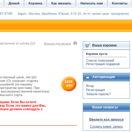
Домой
Корзина
Как заказать
Написать нам
Контакты
97-87/88
Адрес: Москва, Щербинка, Южная, 8 (9-16, пн-пт, кроме церк. праздников)
ертвенник из шёлка Ш3
Версия для печати
Ваша корзина
Корзина пуста
Список пожеланий
Регистрация подарков
Авторизация
ественный шёлк, тип Ш3.
ия (О) означает отделку
 вышивкой (по нашему
24
%
Вход
 метанитом крестами. При
Регистрация
 высококачественной канителью.
Забыли пароль?
 высшего сорта.
зцами. Если Вы хотите
зу. Если это важно для Вас,
Ваши запросы
ткани должен совпадать с
Введите код запроса
Создать комм. запрос