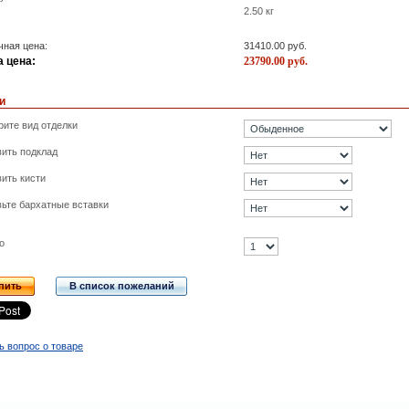
2.50
кг
ная цена:
31410.00
руб.
 цена:
23790.00
руб.
и
ите вид отделки
ить подклад
ить кисти
ьте бархатные вставки
о
пить
В список пожеланий
ь вопрос о товаре