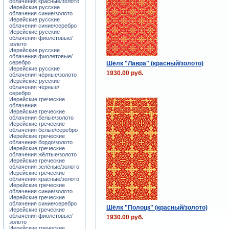
облачения красные/золото
Иерейские русские
облачения синие/золото
Иерейские русские
облачения синие/серебро
Иерейские русские
облачения фиолетовые/
золото
Иерейские русские
облачения фиолетовые/
серебро
Шёлк "Лавра" (красный/золото)
Иерейские русские
1930.00 руб.
облачения чёрные/золото
Иерейские русские
облачения чёрные/
серебро
Иерейские греческие
облачения
Иерейские греческие
облачения белые/золото
Иерейские греческие
облачения белые/серебро
Иерейские греческие
облачения бордо/золото
Иерейские греческие
облачения жёлтые/золото
Иерейские греческие
облачения зелёные/золото
Иерейские греческие
облачения красные/золото
Иерейские греческие
облачения синие/золото
Иерейские греческие
облачения синие/серебро
Шёлк "Полоцк" (красный/золото)
Иерейские греческие
облачения фиолетовые/
1930.00 руб.
золото
Иерейские греческие