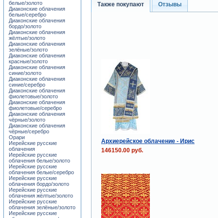
белые/золото
Также покупают
Отзывы
Диаконские облачения
белые/серебро
Диаконские облачения
бордо/золото
Диаконские облачения
жёлтые/золото
Диаконские облачения
зелёные/золото
Диаконские облачения
красные/золото
Диаконские облачения
синие/золото
Диаконские облачения
синие/серебро
Диаконские облачения
фиолетовые/золото
Диаконские облачения
фиолетовые/серебро
Диаконские облачения
чёрные/золото
Диаконские облачения
чёрные/серебро
Орари
Архиерейское облачение - Ирис
Иерейские русские
облачения
146150.00 руб.
Иерейские русские
облачения белые/золото
Иерейские русские
облачения белые/серебро
Иерейские русские
облачения бордо/золото
Иерейские русские
облачения жёлтые/золото
Иерейские русские
облачения зелёные/золото
Иерейские русские