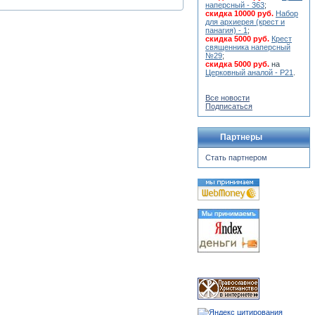
наперсный - 363
;
скидка 10000 руб.
Набор
для архиерея (крест и
панагия) - 1
;
скидка 5000 руб.
Крест
священника наперсный
№29
;
скидка 5000 руб.
на
Церковный аналой - Р21
.
Все новости
Подписаться
Партнеры
Стать партнером