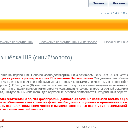
Оплата
Доставка
Телефон: +7-495-505-
ачения на жертвенник
-
Облачения на жертвенник синие/золото
-
Облачение на ж
з шёлка Ш3 (синий/золото)
ение на жертвенник. Цена показана для жертвенника размером 100х100х100 см. Отеч
уйста укажите размеры в поле Примечание Вашего заказа.
Обыденный тип облачен
огим галуном (обычно индийским) и глазетовыми крестами или крестами с недорогой
рению). Обиходный (Д) тип облачения означает отделку дорогим галуном и вышитыми
ном типе отделки применяются дорогие жаккардовые галуны и кресты ручной вышивки
ад - натуральный (вискоза). Для бархатных вставок применяется натуральный бархат
ите внимание на то, что фотографии данного облачения являются только обра
ить облачение именно как на фото, необходимо это указать в примечании к зака
ть ткань для облачения можно в разделе "Церковные ткани". Тип выбираемой 
 заказываемого облачения.
ли
кул
VE-730S3-BG