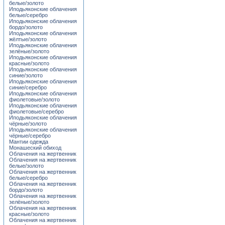
белые/золото
Иподьяконские облачения
белые/серебро
Иподьяконские облачения
бордо/золото
Иподьяконские облачения
жёлтые/золото
Иподьяконские облачения
зелёные/золото
Иподьяконские облачения
красные/золото
Иподьяконские облачения
синие/золото
Иподьяконские облачения
синие/серебро
Иподьяконские облачения
фиолетовые/золото
Иподьяконские облачения
фиолетовые/серебро
Иподьяконские облачения
чёрные/золото
Иподьяконские облачения
чёрные/серебро
Мантии одежда
Монашеский обиход
Облачения на жертвенник
Облачения на жертвенник
белые/золото
Облачения на жертвенник
белые/серебро
Облачения на жертвенник
бордо/золото
Облачения на жертвенник
зелёные/золото
Облачения на жертвенник
красные/золото
Облачения на жертвенник