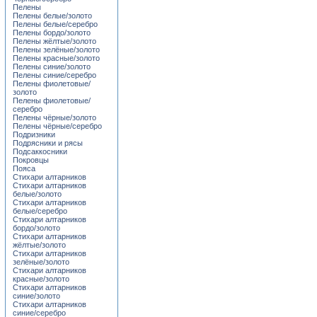
Пелены
Пелены белые/золото
Пелены белые/серебро
Пелены бордо/золото
Пелены жёлтые/золото
Пелены зелёные/золото
Пелены красные/золото
Пелены синие/золото
Пелены синие/серебро
Пелены фиолетовые/
золото
Пелены фиолетовые/
серебро
Пелены чёрные/золото
Пелены чёрные/серебро
Подризники
Подрясники и рясы
Подсаккосники
Покровцы
Пояса
Стихари алтарников
Стихари алтарников
белые/золото
Стихари алтарников
белые/серебро
Стихари алтарников
бордо/золото
Стихари алтарников
жёлтые/золото
Стихари алтарников
зелёные/золото
Стихари алтарников
красные/золото
Стихари алтарников
синие/золото
Стихари алтарников
синие/серебро