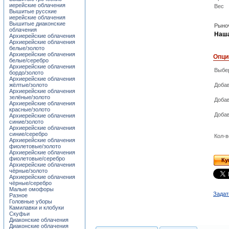
иерейские облачения
Вес
Вышитые русские
иерейские облачения
Вышитые диаконские
Рыноч
облачения
Наша
Архиерейские облачения
Архиерейские облачения
белые/золото
Архиерейские облачения
Опци
белые/серебро
Архиерейские облачения
Выбер
бордо/золото
Архиерейские облачения
жёлтые/золото
Добав
Архиерейские облачения
зелёные/золото
Добав
Архиерейские облачения
красные/золото
Добав
Архиерейские облачения
синие/золото
Архиерейские облачения
синие/серебро
Кол-в
Архиерейские облачения
фиолетовые/золото
Архиерейские облачения
фиолетовые/серебро
Ку
Архиерейские облачения
чёрные/золото
Архиерейские облачения
чёрные/серебро
Малые омофоры
Задат
Разное
Головные уборы
Камилавки и клобуки
Скуфьи
Диаконские облачения
Диаконские облачения