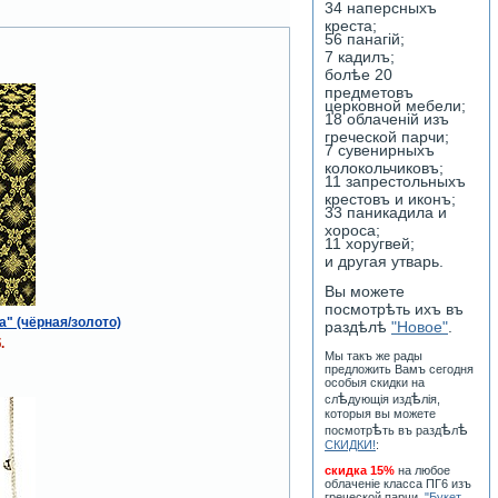
34 наперсныхъ
креста;
56 панагiй;
7 кадилъ;
болѣе 20
предметовъ
церковной мебели;
18 облаченiй изъ
греческой парчи;
7 сувенирныхъ
колокольчиковъ;
11 запрестольныхъ
крестовъ и иконъ;
33 паникадила и
хороса;
11 хоругвей;
и другая утварь.
Вы можете
посмотрѣть ихъ въ
а" (чёрная/золото)
раздѣлѣ
"Новое"
.
.
Мы такъ же рады
предложить Вамъ сегодня
особыя скидки на
ѣ
ѣ
сл
дующiя изд
лiя,
которыя вы можете
ѣ
ѣ
ѣ
посмотр
ть въ разд
л
СКИДКИ!
:
скидка 15%
на любое
облаченiе класса ПГ6 изъ
греческой парчи
"Букет