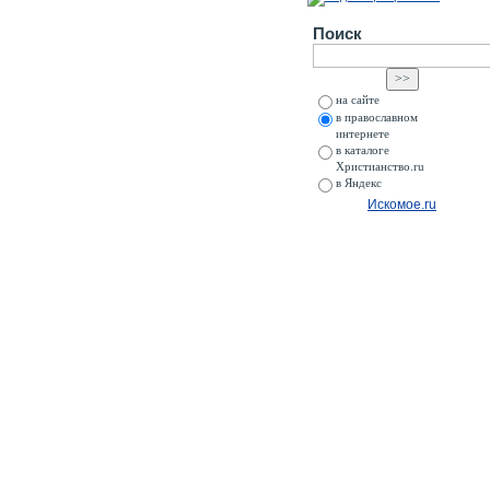
Поиск
на сайте
в православном
интернете
в каталоге
Христианство.ru
в Яндекс
Искомое.ru