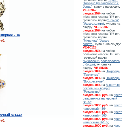
Эллады" (белая/золото с
бордо)
, купонъ на скидку:
VE-18962
;
скидка 25%
на любое
облаченiе класса ПГ6 изъ
греческой парчи
"Ермон"
(белая/золото)
, купонъ на
скидку:
VE-17606
;
скидка 25%
на любое
облаченiе класса ПГ6 изъ
лирное - 34
греческой парчи
уб.
"Мирсина" (белая/
золото)
, купонъ на скидку:
VE-90125
;
скидка 25%
на любое
облаченiе класса ПГ6 изъ
греческой парчи
"Буколеон" (белая/золото
с бордо)
, купонъ на
скидку:
VE-SID56
;
скидка 10%
на
Покровцы
"Плетеные"
;
скидка 10%
на
Покровцы
"Воскресение"
;
скидка 10%
на
Вышитые
покровцы и воздух
"Рождество"
;
скидка 3000 руб.
на
Крест
священника наперсный
№155
;
скидка 3000 руб.
на
Крест
наперсный - 364
;
скидка 5000 руб.
на
Крест
ерсный №144a
наперсный - 365
;
скидка 5000 руб.
на
Крест
уб.
наперсный №135
;
скидка 2000 руб.
на
Крест