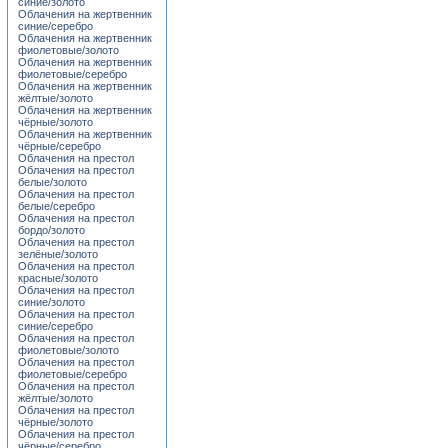
синие/золото
Облачения на жертвенник
синие/серебро
Облачения на жертвенник
фиолетовые/золото
Облачения на жертвенник
фиолетовые/серебро
Облачения на жертвенник
жёлтые/золото
Облачения на жертвенник
чёрные/золото
Облачения на жертвенник
чёрные/серебро
Облачения на престол
Облачения на престол
белые/золото
Облачения на престол
белые/серебро
Облачения на престол
бордо/золото
Облачения на престол
зелёные/золото
Облачения на престол
красные/золото
Облачения на престол
синие/золото
Облачения на престол
синие/серебро
Облачения на престол
фиолетовые/золото
Облачения на престол
фиолетовые/серебро
Облачения на престол
жёлтые/золото
Облачения на престол
чёрные/золото
Облачения на престол
чёрные/серебро