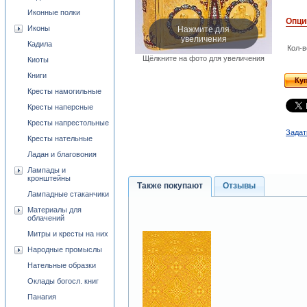
Иконные полки
Опци
Нажмите для
Иконы
увеличения
Кадила
Кол-в
Щёлкните на фото для увеличения
Киоты
Книги
Ку
Кресты намогильные
Кресты наперсные
Кресты напрестольные
Задат
Кресты нательные
Ладан и благовония
Лампады и
кронштейны
Также покупают
Отзывы
Лампадные стаканчики
Материалы для
облачений
Митры и кресты на них
Народные промыслы
Нательные образки
Оклады богосл. книг
Панагия