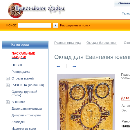
Оплата
Телеф
Поиск:
Расширенный поиск
Главная страница
-
Оклады богосл. книг
-
Окл
Категории
ПАСХАЛЬНЫЕ
Оклад для Евангелия юве
СКИДКИ!
←
→
НОВОЕ
Распродажа
Право
золоч
Отрезы тканей
РИЗНИЦА (на пошив)
Одежда (русский
стиль)
Дета
Вышивка
Арти
Дарохранительницы
Вес
Дикирий и трикирий
Рыноч
Закладки
Наша
Изделия из кожи