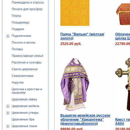
Паникадила и хоросы
Печати для просфор
Платы
Плащаницы
Подарки
Парча "Вильно" (жёлтая/
Облачен
Подсвечники
золото)
шёлка Ш
Посохи и жезлы
2525.00 руб.
22790.00
Потиры
Православная семья
Распятия и голгофы
Свечи церковные
Семисвечники
Хоругви
Цепочки к крестам и
панагиям
Церковная лавка
Церковная мебель
Церковная утварь
Вышитое иерейское русское
облачение "Хризантема"
Крест тр
Церковные бра
(фиолетовый/золото)
А604
Церковные ткани
98690.00 руб.
26180.00