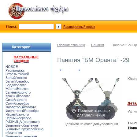
Поиск:
Расширенный поиск
Главная страница
-
Панагия
-
Панагия "БМ Ор
Категории
ПАСХАЛЬНЫЕ
Панагия "БМ Оранта" -29
СКИДКИ!
НОВОЕ
←
→
Распродажа
Отрезы тканей
Белый/золото
Ювели
Белый/серебро
Бордо/золото
Жёлтый/золото
Зелёный/золото
Красный/золото
Синий/золото
Дета
Синий/серебро
Фиолетовый/золото
Проведите поверх
Фиолетовый/серебро
Арти
для увеличения
Чёрный/золото
Чёрный/серебро
РИЗНИЦА (на пошив)
Рыноч
Щёлкните на фото для увеличения
Вышитые облачения
Наша
Вышитые архиерейские
облачения
Вышитые греческие