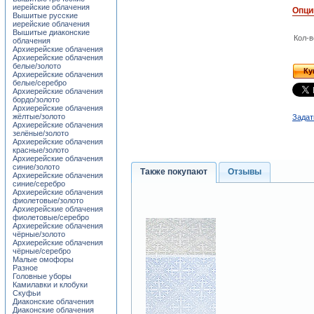
иерейские облачения
Опци
Вышитые русские
иерейские облачения
Вышитые диаконские
Кол-в
облачения
Архиерейские облачения
Архиерейские облачения
белые/золото
Ку
Архиерейские облачения
белые/серебро
Архиерейские облачения
бордо/золото
Архиерейские облачения
жёлтые/золото
Задат
Архиерейские облачения
зелёные/золото
Архиерейские облачения
красные/золото
Архиерейские облачения
синие/золото
Также покупают
Отзывы
Архиерейские облачения
синие/серебро
Архиерейские облачения
фиолетовые/золото
Архиерейские облачения
фиолетовые/серебро
Архиерейские облачения
чёрные/золото
Архиерейские облачения
чёрные/серебро
Малые омофоры
Разное
Головные уборы
Камилавки и клобуки
Скуфьи
Диаконские облачения
Диаконские облачения