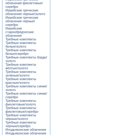
облачения фиолетовые/
серебро
Иерейские греческие
облачения чёрные/золото
Иерейские греческие
облачения чёрные/
серебро
Иерейские
старообрядческие
облачения
Требные комплекты
Требные комплекты
белые/золото
Требные комплекты
белые/серебро
Требные комплекты бордо/
золото
Требные комплекты
жёлтые/золото
Требные комплекты
зелёные/золото
Требные комплекты
красные/золото
Требные комплекты синие/
золото
Требные комплекты синие/
серебро
Требные комплекты
фиолетовые/золото
Требные комплекты
фиолетовые/серебро
Требные комплекты
чёрные/золото
Требные комплекты
чёрные/серебро
Иподьяконские облачения
Иподьяконские облачения