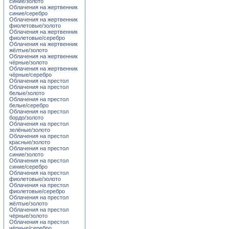
синие/золото
Облачения на жертвенник
синие/серебро
Облачения на жертвенник
фиолетовые/золото
Облачения на жертвенник
фиолетовые/серебро
Облачения на жертвенник
жёлтые/золото
Облачения на жертвенник
чёрные/золото
Облачения на жертвенник
чёрные/серебро
Облачения на престол
Облачения на престол
белые/золото
Облачения на престол
белые/серебро
Облачения на престол
бордо/золото
Облачения на престол
зелёные/золото
Облачения на престол
красные/золото
Облачения на престол
синие/золото
Облачения на престол
синие/серебро
Облачения на престол
фиолетовые/золото
Облачения на престол
фиолетовые/серебро
Облачения на престол
жёлтые/золото
Облачения на престол
чёрные/золото
Облачения на престол
чёрные/серебро