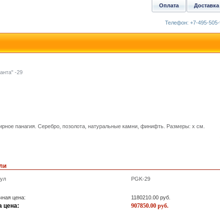
Оплата
Доставка
Телефон: +7-495-505-
анта" -29
рное панагия. Серебро, позолота, натуральные камни, финифть. Размеры: x см.
ли
кул
PGK-29
ная цена:
1180210.00
руб.
 цена:
907850.00
руб.