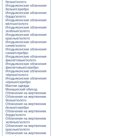
белые/золото
Иподьяконские облачения
белые/серебро
Иподьяконские облачения
бордо/золото
Иподьяконские облачения
жёлтые/золото
Иподьяконские облачения
зелёные/золото
Иподьяконские облачения
красные/золото
Иподьяконские облачения
синие/золото
Иподьяконские облачения
синие/серебро
Иподьяконские облачения
фиолетовые/золото
Иподьяконские облачения
фиолетовые/серебро
Иподьяконские облачения
чёрные/золото
Иподьяконские облачения
чёрные/серебро
Мантии одежда
Монашеский обиход
Облачения на жертвенник
Облачения на жертвенник
белые/золото
Облачения на жертвенник
белые/серебро
Облачения на жертвенник
бордо/золото
Облачения на жертвенник
зелёные/золото
Облачения на жертвенник
красные/золото
Облачения на жертвенник