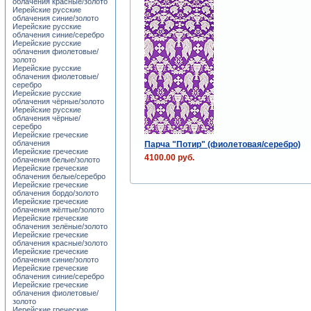
облачения красные/золото
Иерейские русские
облачения синие/золото
Иерейские русские
облачения синие/серебро
Иерейские русские
облачения фиолетовые/
золото
Иерейские русские
облачения фиолетовые/
серебро
Иерейские русские
облачения чёрные/золото
Иерейские русские
облачения чёрные/
серебро
Иерейские греческие
облачения
Парча "Потир" (фиолетовая/серебро)
Иерейские греческие
4100.00 руб.
облачения белые/золото
Иерейские греческие
облачения белые/серебро
Иерейские греческие
облачения бордо/золото
Иерейские греческие
облачения жёлтые/золото
Иерейские греческие
облачения зелёные/золото
Иерейские греческие
облачения красные/золото
Иерейские греческие
облачения синие/золото
Иерейские греческие
облачения синие/серебро
Иерейские греческие
облачения фиолетовые/
золото
Иерейские греческие