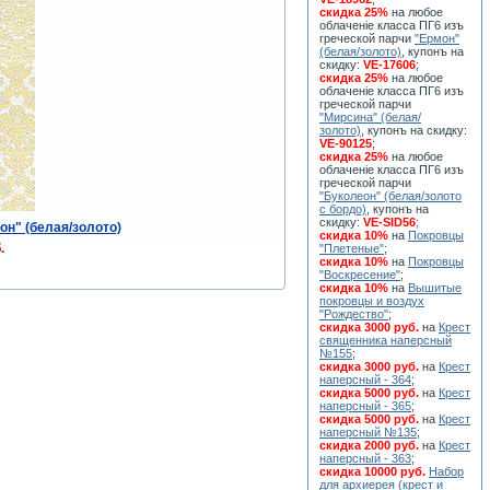
скидка 25%
на любое
облаченiе класса ПГ6 изъ
греческой парчи
"Ермон"
(белая/золото)
, купонъ на
скидку:
VE-17606
;
скидка 25%
на любое
облаченiе класса ПГ6 изъ
греческой парчи
"Мирсина" (белая/
золото)
, купонъ на скидку:
VE-90125
;
скидка 25%
на любое
облаченiе класса ПГ6 изъ
греческой парчи
"Буколеон" (белая/золото
с бордо)
, купонъ на
скидку:
VE-SID56
;
он" (белая/золото)
скидка 10%
на
Покровцы
.
"Плетеные"
;
скидка 10%
на
Покровцы
"Воскресение"
;
скидка 10%
на
Вышитые
покровцы и воздух
"Рождество"
;
скидка 3000 руб.
на
Крест
священника наперсный
№155
;
скидка 3000 руб.
на
Крест
наперсный - 364
;
скидка 5000 руб.
на
Крест
наперсный - 365
;
скидка 5000 руб.
на
Крест
наперсный №135
;
скидка 2000 руб.
на
Крест
наперсный - 363
;
скидка 10000 руб.
Набор
для архиерея (крест и