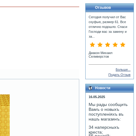
Отзывов
Сегодня получил от Вас
скуфью, размер 61. Все
отлично подошло. Спаси
Господи вас за замену и
за...
Диакон Михаил
Селиверстов
Больше...
Подать Отзыв
Новости
16.05.2025
Мы рады сообщить
Вамъ о новыхъ
поступленiяхъ въ
нашъ магазинъ:
34 наперсныхъ
креста;
56 панагiй;