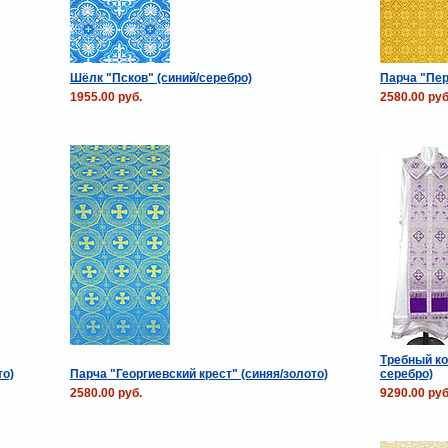
Шёлк "Псков" (синий/серебро)
Парча "Пер
1955.00 руб.
2580.00 руб
Требный ко
то)
Парча "Георгиевский крест" (синяя/золото)
серебро)
2580.00 руб.
9290.00 руб