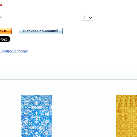
и
о
пить
В список пожеланий
ь вопрос о товаре