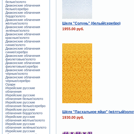
белые/золото
Диаконские облачения
белые/серебро
Диаконские облачения
бордо/золото
Диаконские облачения
Шелк "Солунь" (белый/серебро)
жёлтые/золото
Диаконские облачения
1955.00 руб.
зелёные/золото
Диаконские облачения
красные/золото
Диаконские облачения
синие/золото
Диаконские облачения
синие/серебро
Диаконские облачения
фиолетовые/золото
Диаконские облачения
фиолетовые/серебро
Диаконские облачения
чёрные/золото
Диаконские облачения
чёрные/серебро
Орари
Иерейские русские
облачения
Иерейские русские
облачения белые/золото
Иерейские русские
облачения белые/серебро
Иерейские русские
Шёлк "Пасхальное яйцо" (жёлтый/золо
облачения бордо/золото
Иерейские русские
1930.00 руб.
облачения жёлтые/золото
Иерейские русские
облачения зелёные/золото
Иерейские русские