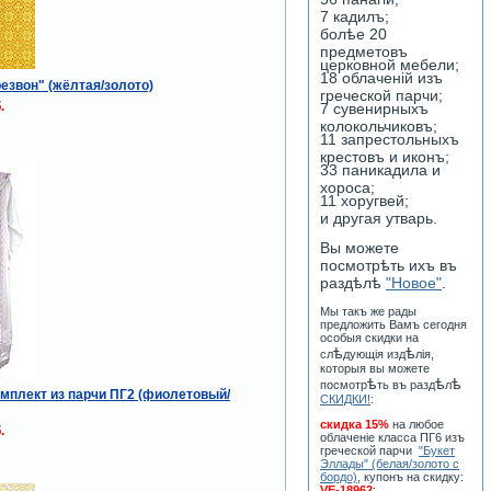
7 кадилъ;
болѣе 20
предметовъ
церковной мебели;
18 облаченiй изъ
езвон" (жёлтая/золото)
греческой парчи;
.
7 сувенирныхъ
колокольчиковъ;
11 запрестольныхъ
крестовъ и иконъ;
33 паникадила и
хороса;
11 хоругвей;
и другая утварь.
Вы можете
посмотрѣть ихъ въ
раздѣлѣ
"Новое"
.
Мы такъ же рады
предложить Вамъ сегодня
особыя скидки на
ѣ
ѣ
сл
дующiя изд
лiя,
которыя вы можете
ѣ
ѣ
ѣ
посмотр
ть въ разд
л
мплект из парчи ПГ2 (фиолетовый/
СКИДКИ!
:
скидка 15%
на любое
.
облаченiе класса ПГ6 изъ
греческой парчи
"Букет
Эллады" (белая/золото с
бордо)
, купонъ на скидку:
VE-18962
;