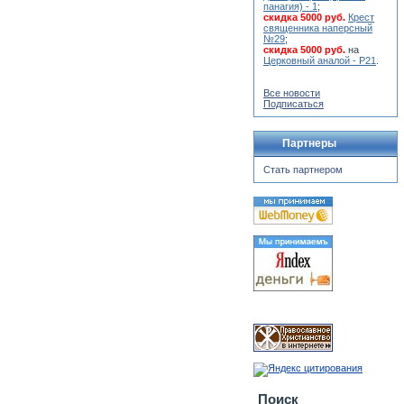
панагия) - 1
;
скидка 5000 руб.
Крест
священника наперсный
№29
;
скидка 5000 руб.
на
Церковный аналой - Р21
.
Все новости
Подписаться
Партнеры
Стать партнером
Поиск