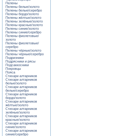
Пелены
Пелены белые/золото
Пелены белые/серебро
Пелены бордо/золото
Пелены жёлтые/золото
Пелены зелёные/золото
Пелены красные/золото
Пелены синие/золото
Пелены синие/серебро
Пелены фиолетовые/
золото
Пелены фиолетовые/
серебро
Пелены чёрные/золото
Пелены чёрные/серебро
Подризники
Подрясники и рясы
Подсаккосники
Покровцы
Пояса
Стихари алтарников
Стихари алтарников
белые/золото
Стихари алтарников
белые/серебро
Стихари алтарников
бордо/золото
Стихари алтарников
жёлтые/золото
Стихари алтарников
зелёные/золото
Стихари алтарников
красные/золото
Стихари алтарников
синие/золото
Стихари алтарников
синие/серебро