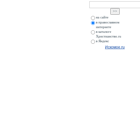
на сайте
в православном
интернете
в каталоге
Христианство.ru
в Яндекс
Искомое.ru