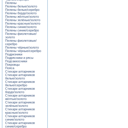
Пелены
Пелены белые/золото
Пелены белые/серебро
Пелены бордо/золото
Пелены жёлтые/золото
Пелены зелёные/золото
Пелены красные/золото
Пелены синие/золото
Пелены синие/серебро
Пелены фиолетовые/
золото
Пелены фиолетовые/
серебро
Пелены чёрные/золото
Пелены чёрные/серебро
Подризники
Подрясники и рясы
Подсаккосники
Покровцы
Пояса
Стихари алтарников
Стихари алтарников
белые/золото
Стихари алтарников
белые/серебро
Стихари алтарников
бордо/золото
Стихари алтарников
жёлтые/золото
Стихари алтарников
зелёные/золото
Стихари алтарников
красные/золото
Стихари алтарников
синие/золото
Стихари алтарников
синие/серебро