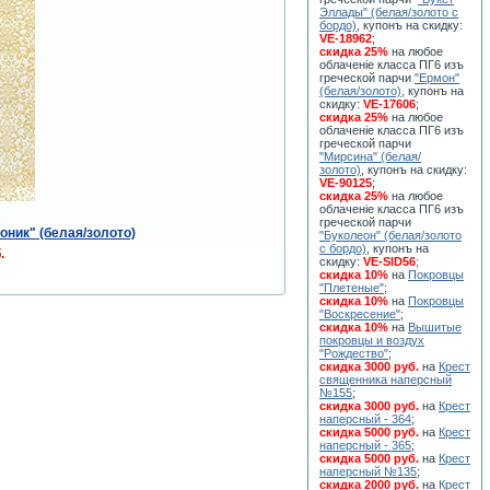
Эллады" (белая/золото с
бордо)
, купонъ на скидку:
VE-18962
;
скидка 25%
на любое
облаченiе класса ПГ6 изъ
греческой парчи
"Ермон"
(белая/золото)
, купонъ на
скидку:
VE-17606
;
скидка 25%
на любое
облаченiе класса ПГ6 изъ
греческой парчи
"Мирсина" (белая/
золото)
, купонъ на скидку:
VE-90125
;
скидка 25%
на любое
облаченiе класса ПГ6 изъ
греческой парчи
оник" (белая/золото)
"Буколеон" (белая/золото
с бордо)
, купонъ на
.
скидку:
VE-SID56
;
скидка 10%
на
Покровцы
"Плетеные"
;
скидка 10%
на
Покровцы
"Воскресение"
;
скидка 10%
на
Вышитые
покровцы и воздух
"Рождество"
;
скидка 3000 руб.
на
Крест
священника наперсный
№155
;
скидка 3000 руб.
на
Крест
наперсный - 364
;
скидка 5000 руб.
на
Крест
наперсный - 365
;
скидка 5000 руб.
на
Крест
наперсный №135
;
скидка 2000 руб.
на
Крест