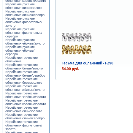
облачения красные/золото
Иерейские русские
облачения синие/золото
Иерейские русские
облачения синие/серебро
Иерейские русские
облачения фиолетовые/
золото
Иерейские русские
облачения фиолетовые/
серебро
Иерейские русские
облачения чёрные/золото
Иерейские русские
облачения чёрные/
серебро
Иерейские греческие
облачения
Тесьма для облачений - F290
Иерейские греческие
облачения белые/золото
54.00 руб.
Иерейские греческие
облачения белые/серебро
Иерейские греческие
облачения бордо/золото
Иерейские греческие
облачения жёлтые/золото
Иерейские греческие
облачения зелёные/золото
Иерейские греческие
облачения красные/золото
Иерейские греческие
облачения синие/золото
Иерейские греческие
облачения синие/серебро
Иерейские греческие
облачения фиолетовые/
золото
Иерейские греческие