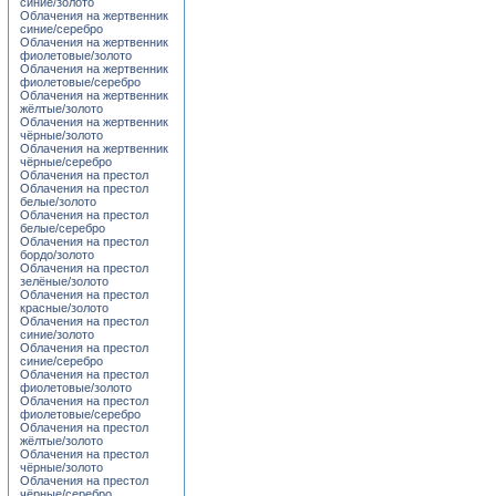
синие/золото
Облачения на жертвенник
синие/серебро
Облачения на жертвенник
фиолетовые/золото
Облачения на жертвенник
фиолетовые/серебро
Облачения на жертвенник
жёлтые/золото
Облачения на жертвенник
чёрные/золото
Облачения на жертвенник
чёрные/серебро
Облачения на престол
Облачения на престол
белые/золото
Облачения на престол
белые/серебро
Облачения на престол
бордо/золото
Облачения на престол
зелёные/золото
Облачения на престол
красные/золото
Облачения на престол
синие/золото
Облачения на престол
синие/серебро
Облачения на престол
фиолетовые/золото
Облачения на престол
фиолетовые/серебро
Облачения на престол
жёлтые/золото
Облачения на престол
чёрные/золото
Облачения на престол
чёрные/серебро