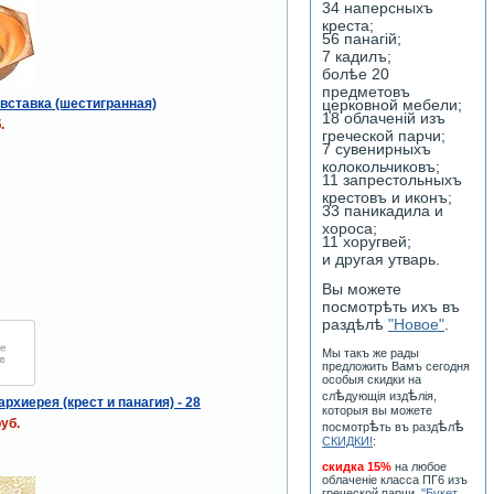
34 наперсныхъ
креста;
56 панагiй;
7 кадилъ;
болѣе 20
предметовъ
вставка (шестигранная)
церковной мебели;
18 облаченiй изъ
.
греческой парчи;
7 сувенирныхъ
колокольчиковъ;
11 запрестольныхъ
крестовъ и иконъ;
33 паникадила и
хороса;
11 хоругвей;
и другая утварь.
Вы можете
посмотрѣть ихъ въ
раздѣлѣ
"Новое"
.
Мы такъ же рады
предложить Вамъ сегодня
особыя скидки на
ѣ
ѣ
сл
дующiя изд
лiя,
рхиерея (крест и панагия) - 28
которыя вы можете
уб.
ѣ
ѣ
ѣ
посмотр
ть въ разд
л
СКИДКИ!
:
скидка 15%
на любое
облаченiе класса ПГ6 изъ
греческой парчи
"Букет