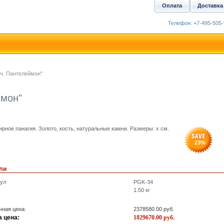
Оплата
Доставка
Телефон: +7-495-505-
мч. Пантелеймон"
ймон"
рное панагия. Золото, кость, натуральные камни. Размеры: x см.
23
%
ли
кул
PGK-34
1.50
кг
ная цена:
2378580.00
руб.
 цена:
1829670.00
руб.