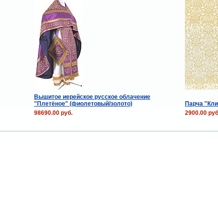
Вышитое иерейское русское облачение
"Плетёное" (фиолетовый/золото)
Парча "Кли
98690.00 руб.
2900.00 руб