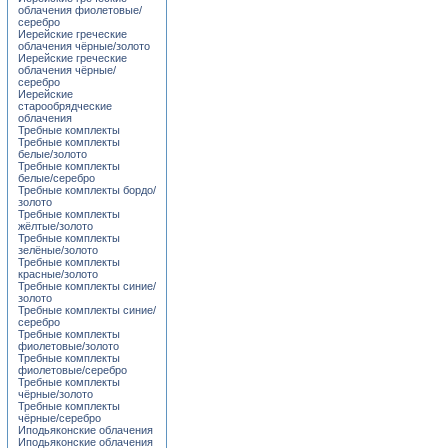
облачения фиолетовые/
серебро
Иерейские греческие
облачения чёрные/золото
Иерейские греческие
облачения чёрные/
серебро
Иерейские
старообрядческие
облачения
Требные комплекты
Требные комплекты
белые/золото
Требные комплекты
белые/серебро
Требные комплекты бордо/
золото
Требные комплекты
жёлтые/золото
Требные комплекты
зелёные/золото
Требные комплекты
красные/золото
Требные комплекты синие/
золото
Требные комплекты синие/
серебро
Требные комплекты
фиолетовые/золото
Требные комплекты
фиолетовые/серебро
Требные комплекты
чёрные/золото
Требные комплекты
чёрные/серебро
Иподьяконские облачения
Иподьяконские облачения