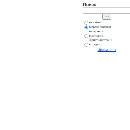
Поиск
на сайте
в православном
интернете
в каталоге
Христианство.ru
в Яндекс
Искомое.ru