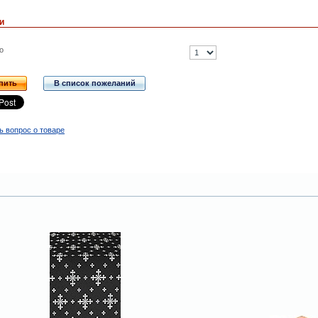
и
о
пить
В список пожеланий
ь вопрос о товаре