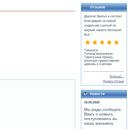
Отзывов
Дорогие братья и сестры!
Благодарим за новый
подрясник сшитый по
меркам нашего батюшки!
Всё...
Такахаси
Татина(заказывала
Таратухина Ирина),
японская православная
церковь в Саппоро
Больше...
Подать Отзыв
Новости
16.05.2025
Мы рады сообщить
Вамъ о новыхъ
поступленiяхъ въ
нашъ магазинъ: