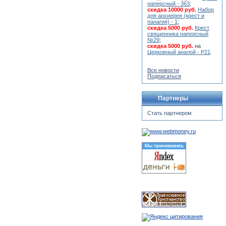
наперсный - 363
;
скидка 10000 руб.
Набор
для архиерея (крест и
панагия) - 1
;
скидка 5000 руб.
Крест
священника наперсный
№29
;
скидка 5000 руб.
на
Церковный аналой - Р21
.
Все новости
Подписаться
Партнеры
Стать партнером