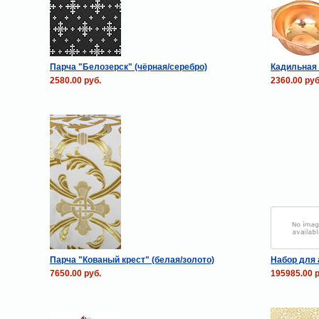
Парча "Белозерск" (чёрная/серебро)
Кадильная 
2580.00 руб.
2360.00 руб
Парча "Кованый крест" (белая/золото)
Набор для а
7650.00 руб.
195985.00 р