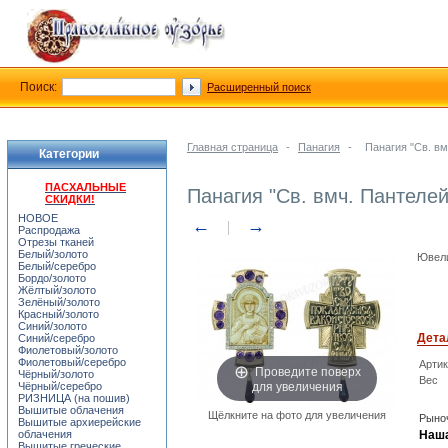
Поиск:
Расширенный поиск
Главная страница
-
Панагия
-
Панагия "Св. в
Категории
ПАСХАЛЬНЫЕ
Панагия "Св. вмч. Пантеле
СКИДКИ!
НОВОЕ
←
→
Распродажа
Отрезы тканей
Белый/золото
Ювели
Белый/серебро
Бордо/золото
Жёлтый/золото
Зелёный/золото
Красный/золото
Синий/золото
Дета
Синий/серебро
Фиолетовый/золото
Фиолетовый/серебро
Арти
Проведите поверх
Чёрный/золото
Вес
для увеличения
Чёрный/серебро
РИЗНИЦА (на пошив)
Вышитые облачения
Щёлкните на фото для увеличения
Рыноч
Вышитые архиерейские
облачения
Наша
Вышитые греческие