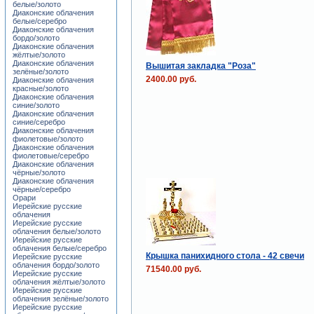
белые/золото
Диаконские облачения
белые/серебро
Диаконские облачения
бордо/золото
Диаконские облачения
жёлтые/золото
Диаконские облачения
Вышитая закладка "Роза"
зелёные/золото
2400.00 руб.
Диаконские облачения
красные/золото
Диаконские облачения
синие/золото
Диаконские облачения
синие/серебро
Диаконские облачения
фиолетовые/золото
Диаконские облачения
фиолетовые/серебро
Диаконские облачения
чёрные/золото
Диаконские облачения
чёрные/серебро
Орари
Иерейские русские
облачения
Иерейские русские
облачения белые/золото
Иерейские русские
облачения белые/серебро
Крышка панихидного стола - 42 свечи
Иерейские русские
облачения бордо/золото
71540.00 руб.
Иерейские русские
облачения жёлтые/золото
Иерейские русские
облачения зелёные/золото
Иерейские русские