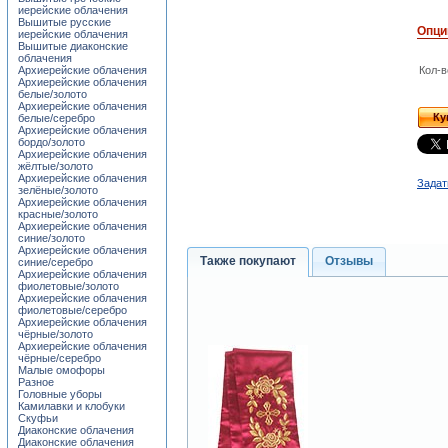
иерейские облачения
Вышитые русские
Опци
иерейские облачения
Вышитые диаконские
облачения
Архиерейские облачения
Кол-в
Архиерейские облачения
белые/золото
Архиерейские облачения
Ку
белые/серебро
Архиерейские облачения
бордо/золото
Архиерейские облачения
жёлтые/золото
Архиерейские облачения
Задат
зелёные/золото
Архиерейские облачения
красные/золото
Архиерейские облачения
синие/золото
Архиерейские облачения
Также покупают
Отзывы
синие/серебро
Архиерейские облачения
фиолетовые/золото
Архиерейские облачения
фиолетовые/серебро
Архиерейские облачения
чёрные/золото
Архиерейские облачения
чёрные/серебро
Малые омофоры
Разное
Головные уборы
Камилавки и клобуки
Скуфьи
Диаконские облачения
Диаконские облачения