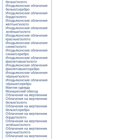
белые/золото
Иподьяконские облачения
белые/серебро
Иподьяконские облачения
бордо/золото
Иподьяконские облачения
жёлтые/золото
Иподьяконские облачения
зелёные/золото
Иподьяконские облачения
красные/золото
Иподьяконские облачения
синие/золото
Иподьяконские облачения
синие/серебро
Иподьяконские облачения
фиолетовые/золото
Иподьяконские облачения
фиолетовые/серебро
Иподьяконские облачения
чёрные/золото
Иподьяконские облачения
чёрные/серебро
Мантии одежда
Монашеский обиход
Облачения на жертвенник
Облачения на жертвенник
белые/золото
Облачения на жертвенник
белые/серебро
Облачения на жертвенник
бордо/золото
Облачения на жертвенник
зелёные/золото
Облачения на жертвенник
красные/золото
Облачения на жертвенник