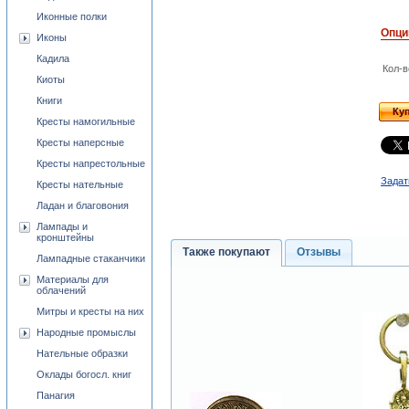
Иконные полки
Опци
Иконы
Кадила
Кол-в
Киоты
Книги
Ку
Кресты намогильные
Кресты наперсные
Кресты напрестольные
Задат
Кресты нательные
Ладан и благовония
Лампады и
кронштейны
Также покупают
Отзывы
Лампадные стаканчики
Материалы для
облачений
Митры и кресты на них
Народные промыслы
Нательные образки
Оклады богосл. книг
Панагия