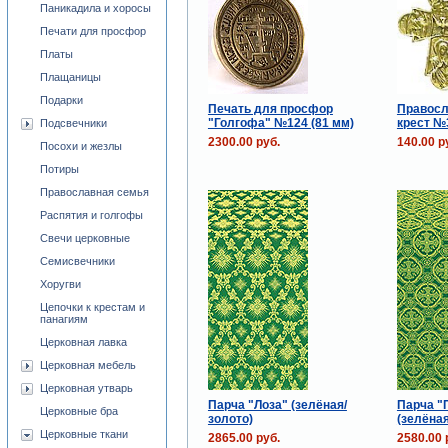
Паникадила и хоросы
Печати для просфор
Платы
Плащаницы
Подарки
Печать для просфор
Правосл
"Голгофа" №124 (81 мм)
крест №
Подсвечники
2300.00 руб.
140.00 р
Посохи и жезлы
Потиры
Православная семья
Распятия и голгофы
Свечи церковные
Семисвечники
Хоругви
Цепочки к крестам и
панагиям
Церковная лавка
Церковная мебель
Церковная утварь
Парча "Лоза" (зелёная/
Парча "
Церковные бра
золото)
(зелёная
Церковные ткани
2865.00 руб.
2580.00 