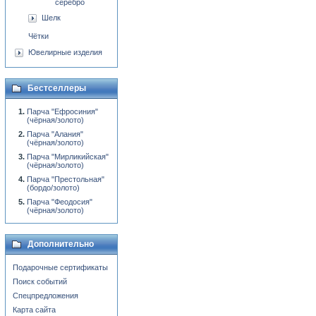
серебро
Шелк
Чётки
Ювелирные изделия
Бестселлеры
Парча "Ефросиния"
(чёрная/золото)
Парча "Алания"
(чёрная/золото)
Парча "Мирликийская"
(чёрная/золото)
Парча "Престольная"
(бордо/золото)
Парча "Феодосия"
(чёрная/золото)
Дополнительно
Подарочные сертификаты
Поиск событий
Спецпредложения
Карта сайта