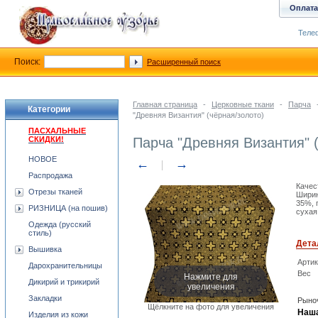
Оплата
Телеф
Поиск:
Расширенный поиск
Главная страница
-
Церковные ткани
-
Парча
Категории
"Древняя Византия" (чёрная/золото)
ПАСХАЛЬНЫЕ
СКИДКИ!
Парча "Древняя Византия" 
НОВОЕ
←
→
Распродажа
Качес
Отрезы тканей
Ширин
35%, 
РИЗНИЦА (на пошив)
сухая
Одежда (русский
стиль)
Дета
Вышивка
Арти
Дарохранительницы
Вес
Нажмите для
Дикирий и трикирий
увеличения
Закладки
Рыноч
Щёлкните на фото для увеличения
Наша
Изделия из кожи