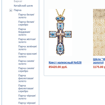
Бархат
Китайский шелк
Парча
Парча белая/
золото
Парча белая/
серебро
Парча
бордовая/
золото
Парча жёлтая/
золото
Парча зелёная/
золото
Парча красная/
золото
Шёлк "Ф
Парча синяя/
Крест наперсный №028
золото)
золото
85420.00 руб.
1175.00 
Парча синяя/
серебро
Парча
фиолетовая/
золото
Парча
фиолетовая/
серебро
Парча чёрная/
золото
Парча чёрная/