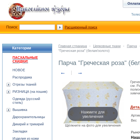
Оплата
Телеф
Поиск:
Расширенный поиск
Главная страница
-
Церковные ткани
-
Парча
Категории
"Греческая роза" (белая/золото)
ПАСХАЛЬНЫЕ
СКИДКИ!
Парча "Греческая роза" (бе
НОВОЕ
←
→
Распродажа
Грече
Отрезы тканей
см. Р
полиэ
РИЗНИЦА (на пошив)
химчи
Одежда (русский
стиль)
Дета
Вышивка
Нажмите для
увеличения
Арти
Дарохранительницы
Вес
Дикирий и трикирий
Щёлкните на фото для увеличения
Закладки
Рыноч
Наша
Изделия из кожи