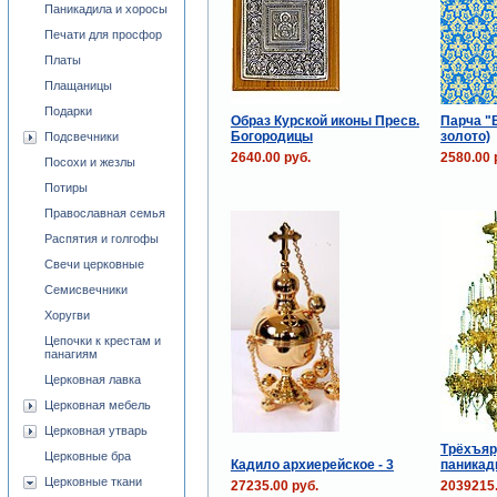
Паникадила и хоросы
Печати для просфор
Платы
Плащаницы
Подарки
Образ Курской иконы Пресв.
Парча "В
Богородицы
золото)
Подсвечники
2640.00 руб.
2580.00 
Посохи и жезлы
Потиры
Православная семья
Распятия и голгофы
Свечи церковные
Семисвечники
Хоругви
Цепочки к крестам и
панагиям
Церковная лавка
Церковная мебель
Церковная утварь
Трёхъяр
Церковные бра
Кадило архиерейское - 3
паникади
Церковные ткани
27235.00 руб.
2039215.