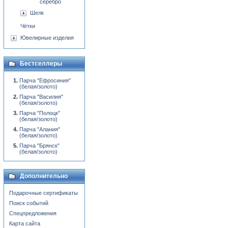
серебро
Шелк
Чётки
Ювелирные изделия
Бестселлеры
Парча "Ефросиния"
(белая/золото)
Парча "Василия"
(белая/золото)
Парча "Полоцк"
(белая/золото)
Парча "Алания"
(белая/золото)
Парча "Брянск"
(белая/золото)
Дополнительно
Подарочные сертификаты
Поиск событий
Спецпредложения
Карта сайта