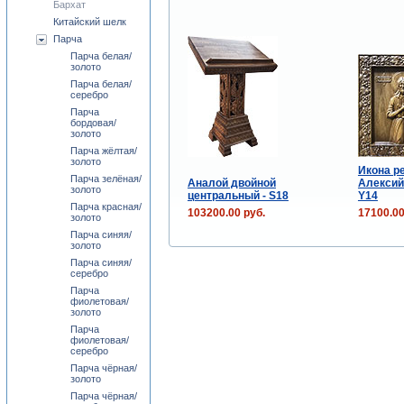
Бархат
Китайский шелк
Парча
Парча белая/
золото
Парча белая/
серебро
Парча
бордовая/
золото
Парча жёлтая/
золото
Икона р
Парча зелёная/
Аналой двойной
Алексий
золото
центральный - S18
Y14
Парча красная/
103200.00 руб.
17100.00
золото
Парча синяя/
золото
Парча синяя/
серебро
Парча
фиолетовая/
золото
Парча
фиолетовая/
серебро
Парча чёрная/
золото
Парча чёрная/