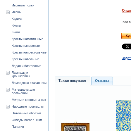
Иконные полки
Опци
Иконы
Кадила
Кол-в
Киоты
Книги
Ку
Кресты намогильные
Кресты наперсные
Кресты напрестольные
Задат
Кресты нательные
Ладан и благовония
Лампады и
кронштейны
Также покупают
Отзывы
Лампадные стаканчики
Материалы для
облачений
Митры и кресты на них
Народные промыслы
Нательные образки
Оклады богосл. книг
Панагия