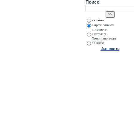
Поиск
на сайте
в православном
интернете
в каталоге
Христианство.ru
в Яндекс
Искомое.ru