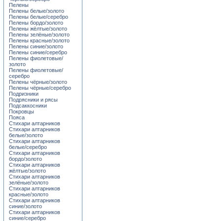
Пелены
Пелены белые/золото
Пелены белые/серебро
Пелены бордо/золото
Пелены жёлтые/золото
Пелены зелёные/золото
Пелены красные/золото
Пелены синие/золото
Пелены синие/серебро
Пелены фиолетовые/
золото
Пелены фиолетовые/
серебро
Пелены чёрные/золото
Пелены чёрные/серебро
Подризники
Подрясники и рясы
Подсаккосники
Покровцы
Пояса
Стихари алтарников
Стихари алтарников
белые/золото
Стихари алтарников
белые/серебро
Стихари алтарников
бордо/золото
Стихари алтарников
жёлтые/золото
Стихари алтарников
зелёные/золото
Стихари алтарников
красные/золото
Стихари алтарников
синие/золото
Стихари алтарников
синие/серебро