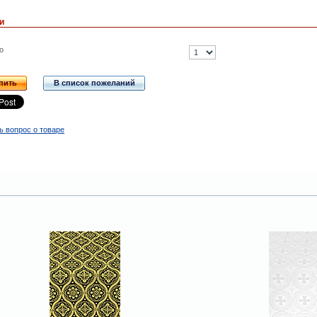
и
о
пить
В список пожеланий
ь вопрос о товаре