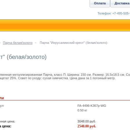
Оплата
Доставка
Телефон: +7-495-505-
-
Парча белая/золото
-
Парча "Иерусалимский крест" (белая/золото)
т" (белая/золото)
твенная металлизированная Парча, класс П. Ширина: 150 см. Размер: 16.5x18.5 см. С
ацетат 25%. Совет по уходу: сухая химчистка. Цена дана за 1 погонный метр.
ли
кул
FA-4496-K367p-WG
0.50
кг
ная цена:
3048.00
руб.
 цена:
2540.00
руб.