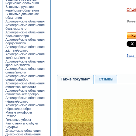
иерейские облачения
Вышитые русские
Опци
иерейские облачения
Вышитые диаконские
облачения
Архиерейские облачения
Кол-в
Архиерейские облачения
белые/золото
Архиерейские облачения
Ку
белые/серебро
Архиерейские облачения
бордо/золото
Архиерейские облачения
жёлтые/золото
Архиерейские облачения
Задат
зелёные/золото
Архиерейские облачения
красные/золото
Архиерейские облачения
синие/золото
Архиерейские облачения
Также покупают
Отзывы
синие/серебро
Архиерейские облачения
фиолетовые/золото
Архиерейские облачения
фиолетовые/серебро
Архиерейские облачения
чёрные/золото
Архиерейские облачения
чёрные/серебро
Малые омофоры
Разное
Головные уборы
Камилавки и клобуки
Скуфьи
Диаконские облачения
Диаконские облачения