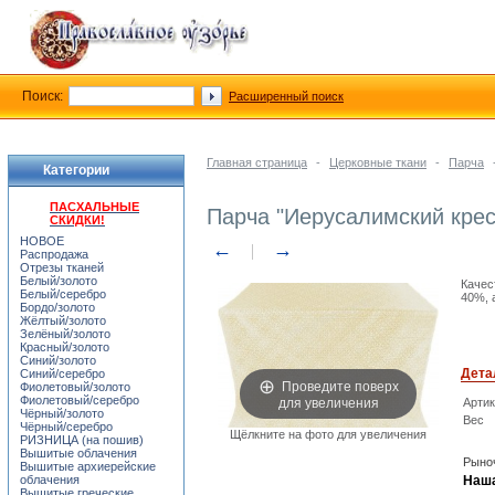
Поиск:
Расширенный поиск
Главная страница
-
Церковные ткани
-
Парча
Категории
ПАСХАЛЬНЫЕ
Парча "Иерусалимский крес
СКИДКИ!
НОВОЕ
←
→
Распродажа
Отрезы тканей
Белый/золото
Качес
Белый/серебро
40%, 
Бордо/золото
Жёлтый/золото
Зелёный/золото
Красный/золото
Синий/золото
Дета
Синий/серебро
Проведите поверх
Фиолетовый/золото
для увеличения
Фиолетовый/серебро
Арти
Чёрный/золото
Вес
Чёрный/серебро
Щёлкните на фото для увеличения
РИЗНИЦА (на пошив)
Вышитые облачения
Рыноч
Вышитые архиерейские
облачения
Наша
Вышитые греческие