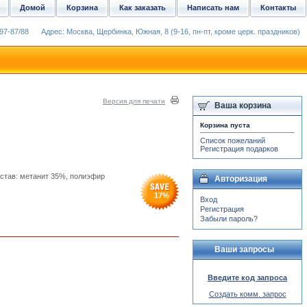
Домой
Корзина
Как заказать
Написать нам
Контакты
97-87/88
Адрес: Москва, Щербинка, Южная, 8 (9-16, пн-пт, кроме церк. праздников)
Версия для печати
Ваша корзина
Корзина пуста
Список пожеланий
Регистрация подарков
остав: метанит 35%, полиэфир
Авторизация
17
%
Вход
Регистрация
Забыли пароль?
Ваши запросы
Введите код запроса
Создать комм. запрос