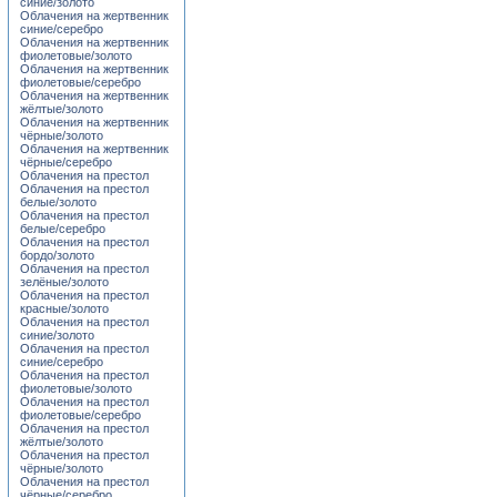
синие/золото
Облачения на жертвенник
синие/серебро
Облачения на жертвенник
фиолетовые/золото
Облачения на жертвенник
фиолетовые/серебро
Облачения на жертвенник
жёлтые/золото
Облачения на жертвенник
чёрные/золото
Облачения на жертвенник
чёрные/серебро
Облачения на престол
Облачения на престол
белые/золото
Облачения на престол
белые/серебро
Облачения на престол
бордо/золото
Облачения на престол
зелёные/золото
Облачения на престол
красные/золото
Облачения на престол
синие/золото
Облачения на престол
синие/серебро
Облачения на престол
фиолетовые/золото
Облачения на престол
фиолетовые/серебро
Облачения на престол
жёлтые/золото
Облачения на престол
чёрные/золото
Облачения на престол
чёрные/серебро