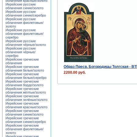
облачения красные/золото
Иерейские русские
облачения синие/золото
Иерейские русские
облачения синие/серебро
Иерейские русские
облачения фиолетовые/
золото
Иерейские русские
облачения фиолетовые/
серебро
Иерейские русские
облачения чёрные/золото
Иерейские русские
облачения чёрные/
серебро
Иерейские греческие
облачения
Образ Пресв. Богородицы Толгская - BT
Иерейские греческие
облачения белые/золото
2200.00 руб.
Иерейские греческие
облачения белые/серебро
Иерейские греческие
облачения бордо/золото
Иерейские греческие
облачения жёлтые/золото
Иерейские греческие
облачения зелёные/золото
Иерейские греческие
облачения красные/золото
Иерейские греческие
облачения синие/золото
Иерейские греческие
облачения синие/серебро
Иерейские греческие
облачения фиолетовые/
золото
Иерейские греческие