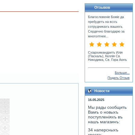
Отзывов
Благословеніе Божіе да
пребудетъ на всхъ
сотрудникахъ вашихъ.
Сердечно благодарю за
многолтнее...
Схiархимандритъ Илiя
(Паскаль), Келлiя Св.
Никодима, Св. Гора Аонъ
Больше...
Подать Отзыв
Новости
16.05.2025
Мы рады сообщить
Вамъ о новыхъ
поступленiяхъ въ
нашъ магазинъ:
34 наперсныхъ
креста;