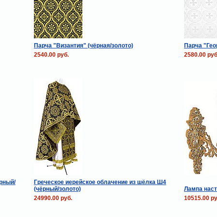
Парча "Византия" (чёрная/золото)
Парча "Гео
2540.00 руб.
2580.00 руб
рный/
Греческое иерейское облачение из шёлка Ш4
(чёрный/золото)
Лампа насте
24990.00 руб.
10515.00 ру