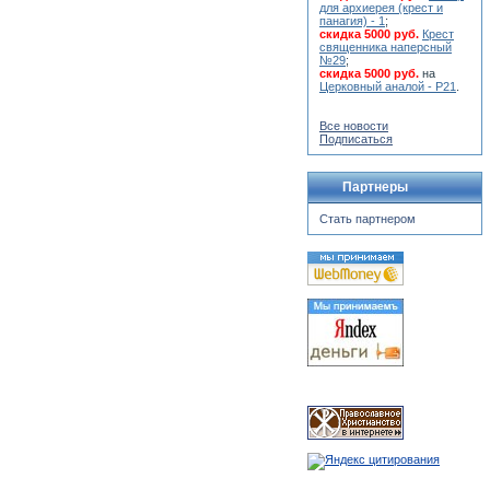
для архиерея (крест и
панагия) - 1
;
скидка 5000 руб.
Крест
священника наперсный
№29
;
скидка 5000 руб.
на
Церковный аналой - Р21
.
Все новости
Подписаться
Партнеры
Стать партнером