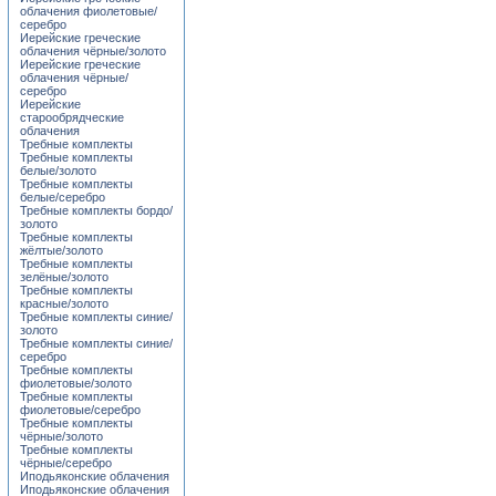
облачения фиолетовые/
серебро
Иерейские греческие
облачения чёрные/золото
Иерейские греческие
облачения чёрные/
серебро
Иерейские
старообрядческие
облачения
Требные комплекты
Требные комплекты
белые/золото
Требные комплекты
белые/серебро
Требные комплекты бордо/
золото
Требные комплекты
жёлтые/золото
Требные комплекты
зелёные/золото
Требные комплекты
красные/золото
Требные комплекты синие/
золото
Требные комплекты синие/
серебро
Требные комплекты
фиолетовые/золото
Требные комплекты
фиолетовые/серебро
Требные комплекты
чёрные/золото
Требные комплекты
чёрные/серебро
Иподьяконские облачения
Иподьяконские облачения