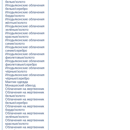
белые/золото
Иподьяконские облачения
белые/серебро
Иподьяконские облачения
бордо/золото
Иподьяконские облачения
жёлтые/золото
Иподьяконские облачения
зелёные/золото
Иподьяконские облачения
красные/золото
Иподьяконские облачения
синие/золото
Иподьяконские облачения
синие/серебро
Иподьяконские облачения
фиолетовые/золото
Иподьяконские облачения
фиолетовые/серебро
Иподьяконские облачения
чёрные/золото
Иподьяконские облачения
чёрные/серебро
Мантии одежда
Монашеский обиход
Облачения на жертвенник
Облачения на жертвенник
белые/золото
Облачения на жертвенник
белые/серебро
Облачения на жертвенник
бордо/золото
Облачения на жертвенник
зелёные/золото
Облачения на жертвенник
красные/золото
Облачения на жертвенник