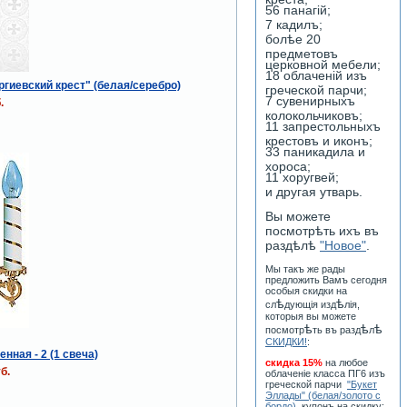
56 панагiй;
7 кадилъ;
болѣе 20
предметовъ
церковной мебели;
18 облаченiй изъ
ргиевский крест" (белая/серебро)
греческой парчи;
7 сувенирныхъ
.
колокольчиковъ;
11 запрестольныхъ
крестовъ и иконъ;
33 паникадила и
хороса;
11 хоругвей;
и другая утварь.
Вы можете
посмотрѣть ихъ въ
раздѣлѣ
"Новое"
.
Мы такъ же рады
предложить Вамъ сегодня
особыя скидки на
ѣ
ѣ
сл
дующiя изд
лiя,
которыя вы можете
ѣ
ѣ
ѣ
посмотр
ть въ разд
л
СКИДКИ!
:
нная - 2 (1 свеча)
скидка 15%
на любое
б.
облаченiе класса ПГ6 изъ
греческой парчи
"Букет
Эллады" (белая/золото с
бордо)
, купонъ на скидку: