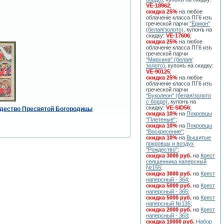
VE-18962
;
скидка 25%
на любое
облаченiе класса ПГ6 изъ
греческой парчи
"Ермон"
(белая/золото)
, купонъ на
скидку:
VE-17606
;
скидка 25%
на любое
облаченiе класса ПГ6 изъ
греческой парчи
"Мирсина" (белая/
золото)
, купонъ на скидку:
VE-90125
;
скидка 25%
на любое
облаченiе класса ПГ6 изъ
греческой парчи
"Буколеон" (белая/золото
с бордо)
, купонъ на
скидку:
VE-SID56
;
ждество Пресвятой Богородицы
скидка 10%
на
Покровцы
"Плетеные"
;
скидка 10%
на
Покровцы
"Воскресение"
;
скидка 10%
на
Вышитые
покровцы и воздух
"Рождество"
;
скидка 3000 руб.
на
Крест
священника наперсный
№155
;
скидка 3000 руб.
на
Крест
наперсный - 364
;
скидка 5000 руб.
на
Крест
наперсный - 365
;
скидка 5000 руб.
на
Крест
наперсный №135
;
скидка 2000 руб.
на
Крест
наперсный - 363
;
скидка 10000 руб.
Набор