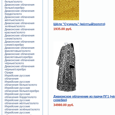
белые/золото
Диаконские облачения
белые/серебро
Диаконские облачения
бордо/золото
Диаконские облачения
жёлтые/золото
Диаконские облачения
Шёлк "Суздаль" (жёлтый/золото)
зелёные/золото
1935.00 руб.
Диаконские облачения
красные/золото
Диаконские облачения
синие/золото
Диаконские облачения
синие/серебро
Диаконские облачения
фиолетовые/золото
Диаконские облачения
фиолетовые/серебро
Диаконские облачения
чёрные/золото
Диаконские облачения
чёрные/серебро
Орари
Иерейские русские
облачения
Иерейские русские
облачения белые/золото
Иерейские русские
облачения белые/серебро
Иерейские русские
Диаконское облачение из парчи ПГ1 (чё
облачения бордо/золото
серебро)
Иерейские русские
облачения жёлтые/золото
34980.00 руб.
Иерейские русские
облачения зелёные/золото
Иерейские русские