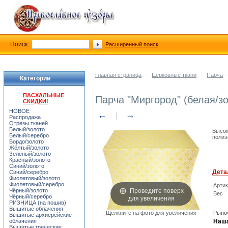
Поиск:
Расширенный поиск
Главная страница
-
Церковные ткани
-
Парча
Категории
ПАСХАЛЬНЫЕ
Парча "Миргород" (белая/з
СКИДКИ!
НОВОЕ
←
→
Распродажа
Отрезы тканей
Белый/золото
Высок
Белый/серебро
полиэ
Бордо/золото
Жёлтый/золото
Зелёный/золото
Красный/золото
Синий/золото
Дета
Синий/серебро
Фиолетовый/золото
Фиолетовый/серебро
Арти
Проведите поверх
Чёрный/золото
Вес
для увеличения
Чёрный/серебро
РИЗНИЦА (на пошив)
Вышитые облачения
Щёлкните на фото для увеличения
Рыноч
Вышитые архиерейские
облачения
Наша
Вышитые греческие