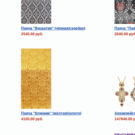
Парча "Византия" (чёрная/серебро)
Парча "Пав
2540.00 руб.
2640.00 руб
Парча "Клионик" (жёлтая/золото)
Архиерейс
4100.00 руб.
147840.00 р