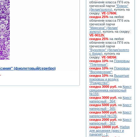
облаченiе класса ПГ6 изъ
греческой парчи
"Ермон"
(белая/золото)
, купонъ на
скидку:
VE-17606
;
скидка 25%
на любое
облаченiе класса ПГ6 изъ
греческой парчи
"Мирсина" (белая/
золото)
, купонъ на скидку:
VE-90125
;
скидка 25%
на любое
облаченiе класса ПГ6 изъ
греческой парчи
"Буколеон" (белая/золото
с бордо)
, купонъ на
скидку:
VE-SID56
;
скидка 10%
на
Покровцы
"Плетеные"
;
синия" (фиолетовый/серебро)
скидка 10%
на
Покровцы
"Воскресение"
;
.
скидка 10%
на
Вышитые
покровцы и воздух
"Рождество"
;
скидка 3000 руб.
на
Крест
священника наперсный
№155
;
скидка 3000 руб.
на
Крест
наперсный - 364
;
скидка 5000 руб.
на
Крест
наперсный - 365
;
скидка 5000 руб.
на
Крест
наперсный №135
;
скидка 2000 руб.
на
Крест
наперсный - 363
;
скидка 10000 руб.
Набор
для архиерея (крест и
панагия) - 1
;