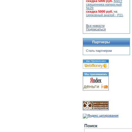
скидка 5000 руб.
Крест
священника наперсный
№29
;
скидка 5000 руб.
на
Церковный аналой - Р21
.
Все новости
Подписаться
Партнеры
Стать партнером
Поиск