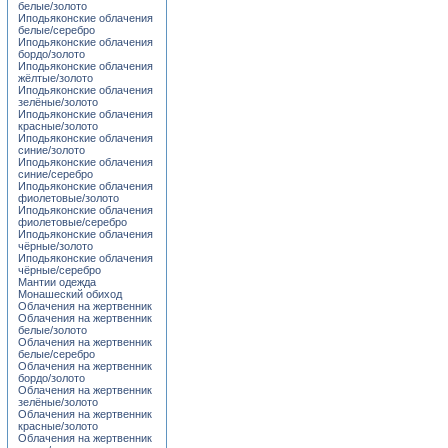
белые/золото
Иподьяконские облачения
белые/серебро
Иподьяконские облачения
бордо/золото
Иподьяконские облачения
жёлтые/золото
Иподьяконские облачения
зелёные/золото
Иподьяконские облачения
красные/золото
Иподьяконские облачения
синие/золото
Иподьяконские облачения
синие/серебро
Иподьяконские облачения
фиолетовые/золото
Иподьяконские облачения
фиолетовые/серебро
Иподьяконские облачения
чёрные/золото
Иподьяконские облачения
чёрные/серебро
Мантии одежда
Монашеский обиход
Облачения на жертвенник
Облачения на жертвенник
белые/золото
Облачения на жертвенник
белые/серебро
Облачения на жертвенник
бордо/золото
Облачения на жертвенник
зелёные/золото
Облачения на жертвенник
красные/золото
Облачения на жертвенник