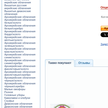
иерейские облачения
Вышитые русские
Опци
иерейские облачения
Вышитые диаконские
облачения
Архиерейские облачения
Кол-в
Архиерейские облачения
белые/золото
Архиерейские облачения
Ку
белые/серебро
Архиерейские облачения
бордо/золото
Архиерейские облачения
жёлтые/золото
Архиерейские облачения
Задат
зелёные/золото
Архиерейские облачения
красные/золото
Архиерейские облачения
синие/золото
Архиерейские облачения
Также покупают
Отзывы
синие/серебро
Архиерейские облачения
фиолетовые/золото
Архиерейские облачения
фиолетовые/серебро
Архиерейские облачения
чёрные/золото
Архиерейские облачения
чёрные/серебро
Малые омофоры
Разное
Головные уборы
Камилавки и клобуки
Скуфьи
Диаконские облачения
Диаконские облачения