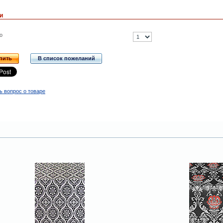
и
о
пить
В список пожеланий
ь вопрос о товаре