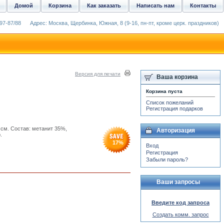
Домой
Корзина
Как заказать
Написать нам
Контакты
97-87/88
Адрес: Москва, Щербинка, Южная, 8 (9-16, пн-пт, кроме церк. праздников)
Версия для печати
Ваша корзина
Корзина пуста
Список пожеланий
Регистрация подарков
 см. Состав: метанит 35%,
Авторизация
.
17
%
Вход
Регистрация
Забыли пароль?
Ваши запросы
Введите код запроса
Создать комм. запрос