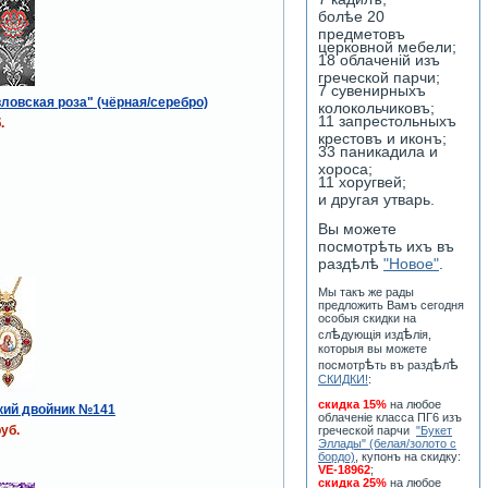
болѣе 20
предметовъ
церковной мебели;
18 облаченiй изъ
греческой парчи;
7 сувенирныхъ
ловская роза" (чёрная/серебро)
колокольчиковъ;
11 запрестольныхъ
.
крестовъ и иконъ;
33 паникадила и
хороса;
11 хоругвей;
и другая утварь.
Вы можете
посмотрѣть ихъ въ
раздѣлѣ
"Новое"
.
Мы такъ же рады
предложить Вамъ сегодня
особыя скидки на
ѣ
ѣ
сл
дующiя изд
лiя,
которыя вы можете
ѣ
ѣ
ѣ
посмотр
ть въ разд
л
СКИДКИ!
:
скидка 15%
на любое
кий двойник №141
облаченiе класса ПГ6 изъ
уб.
греческой парчи
"Букет
Эллады" (белая/золото с
бордо)
, купонъ на скидку:
VE-18962
;
скидка 25%
на любое