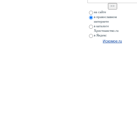
на сайте
в православном
интернете
в каталоге
Христианство.ru
в Яндекс
Искомое.ru