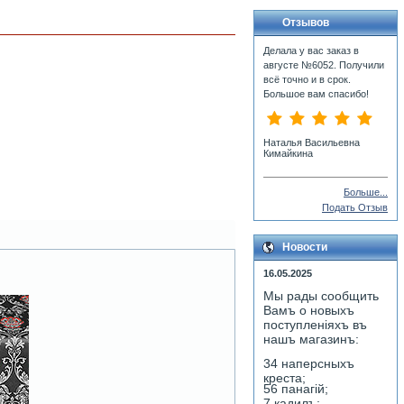
Отзывов
Делала у вас заказ в
августе №6052. Получили
всё точно и в срок.
Большое вам спасибо!
Наталья Васильевна
Кимайкина
Больше...
Подать Отзыв
Новости
16.05.2025
Мы рады сообщить
Вамъ о новыхъ
поступленiяхъ въ
нашъ магазинъ:
34 наперсныхъ
креста;
56 панагiй;
7 кадилъ;