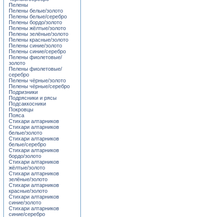
Пелены
Пелены белые/золото
Пелены белые/серебро
Пелены бордо/золото
Пелены жёлтые/золото
Пелены зелёные/золото
Пелены красные/золото
Пелены синие/золото
Пелены синие/серебро
Пелены фиолетовые/
золото
Пелены фиолетовые/
серебро
Пелены чёрные/золото
Пелены чёрные/серебро
Подризники
Подрясники и рясы
Подсаккосники
Покровцы
Пояса
Стихари алтарников
Стихари алтарников
белые/золото
Стихари алтарников
белые/серебро
Стихари алтарников
бордо/золото
Стихари алтарников
жёлтые/золото
Стихари алтарников
зелёные/золото
Стихари алтарников
красные/золото
Стихари алтарников
синие/золото
Стихари алтарников
синие/серебро