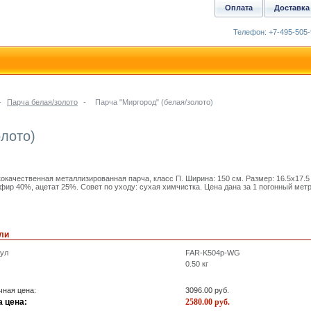
Оплата
Доставка
Телефон: +7-495-505-
-
Парча белая/золото
-
Парча "Миргород" (белая/золото)
олото)
окачественная металлизированная парча, класс П. Ширина: 150 см. Размер: 16.5x17.5
фир 40%, ацетат 25%. Совет по уходу: сухая химчистка. Цена дана за 1 погонный метр
ли
кул
FAR-K504p-WG
0.50
кг
ная цена:
3096.00
руб.
 цена:
2580.00
руб.