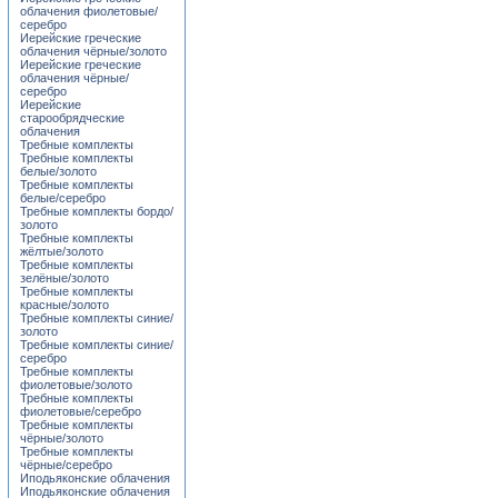
облачения фиолетовые/
серебро
Иерейские греческие
облачения чёрные/золото
Иерейские греческие
облачения чёрные/
серебро
Иерейские
старообрядческие
облачения
Требные комплекты
Требные комплекты
белые/золото
Требные комплекты
белые/серебро
Требные комплекты бордо/
золото
Требные комплекты
жёлтые/золото
Требные комплекты
зелёные/золото
Требные комплекты
красные/золото
Требные комплекты синие/
золото
Требные комплекты синие/
серебро
Требные комплекты
фиолетовые/золото
Требные комплекты
фиолетовые/серебро
Требные комплекты
чёрные/золото
Требные комплекты
чёрные/серебро
Иподьяконские облачения
Иподьяконские облачения