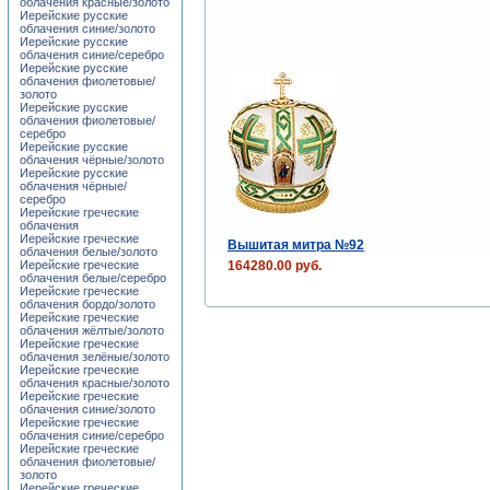
облачения красные/золото
Иерейские русские
облачения синие/золото
Иерейские русские
облачения синие/серебро
Иерейские русские
облачения фиолетовые/
золото
Иерейские русские
облачения фиолетовые/
серебро
Иерейские русские
облачения чёрные/золото
Иерейские русские
облачения чёрные/
серебро
Иерейские греческие
облачения
Иерейские греческие
Вышитая митра №92
облачения белые/золото
164280.00 руб.
Иерейские греческие
облачения белые/серебро
Иерейские греческие
облачения бордо/золото
Иерейские греческие
облачения жёлтые/золото
Иерейские греческие
облачения зелёные/золото
Иерейские греческие
облачения красные/золото
Иерейские греческие
облачения синие/золото
Иерейские греческие
облачения синие/серебро
Иерейские греческие
облачения фиолетовые/
золото
Иерейские греческие