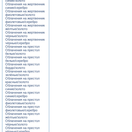
синие/золото
Облачения на жертвенник
синие/серебро
Облачения на жертвенник
фиолетовые/золото
Облачения на жертвенник
фиолетовые/серебро
Облачения на жертвенник
жёлтые/золото
Облачения на жертвенник
чёрные/золото
Облачения на жертвенник
чёрные/серебро
Облачения на престол
Облачения на престол
белые/золото
Облачения на престол
белые/серебро
Облачения на престол
бордо/золото
Облачения на престол
зелёные/золото
Облачения на престол
красные/золото
Облачения на престол
синие/золото
Облачения на престол
синие/серебро
Облачения на престол
фиолетовые/золото
Облачения на престол
фиолетовые/серебро
Облачения на престол
жёлтые/золото
Облачения на престол
чёрные/золото
Облачения на престол
чёрные/серебро