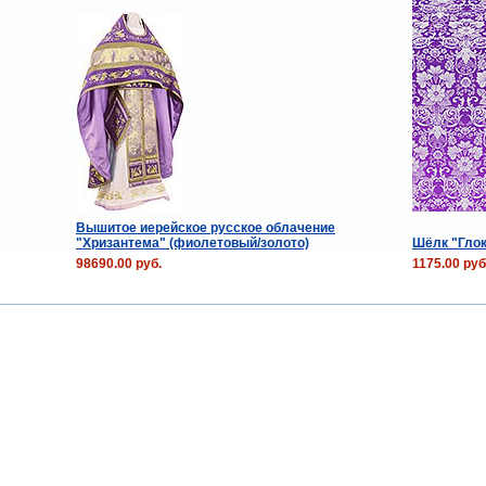
Вышитое иерейское русское облачение
"Хризантема" (фиолетовый/золото)
Шёлк "Глок
98690.00 руб.
1175.00 руб