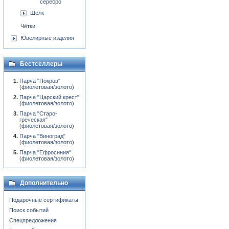
серебро
Шелк
Чётки
Ювелирные изделия
Бестселлеры
Парча "Покров"
(фиолетовая/золото)
Парча "Царский крест"
(фиолетовая/золото)
Парча "Старо-
греческая"
(фиолетовая/золото)
Парча "Виноград"
(фиолетовая/золото)
Парча "Ефросиния"
(фиолетовая/золото)
Дополнительно
Подарочные сертификаты
Поиск событий
Спецпредложения