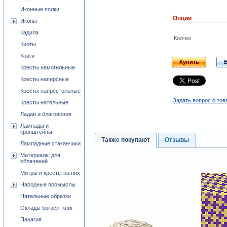
Иконные полки
Опции
Иконы
Кадила
Кол-во
Киоты
Книги
Купить
Кресты намогильные
Кресты наперсные
Кресты напрестольные
Задать вопрос о тов
Кресты нательные
Ладан и благовония
Лампады и
кронштейны
Также покупают
Отзывы
Лампадные стаканчики
Материалы для
облачений
Митры и кресты на них
Народные промыслы
Нательные образки
Оклады богосл. книг
Панагия