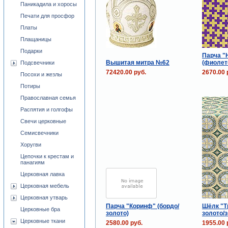
Паникадила и хоросы
Печати для просфор
Платы
Плащаницы
Подарки
Парча "
Вышитая митра №62
(фиолет
Подсвечники
72420.00 руб.
2670.00 
Посохи и жезлы
Потиры
Православная семья
Распятия и голгофы
Свечи церковные
Семисвечники
Хоругви
Цепочки к крестам и
панагиям
Церковная лавка
Церковная мебель
Церковная утварь
Парча "Коринф" (бордо/
Шёлк "Т
Церковные бра
золото)
золото/
Церковные ткани
2580.00 руб.
1955.00 