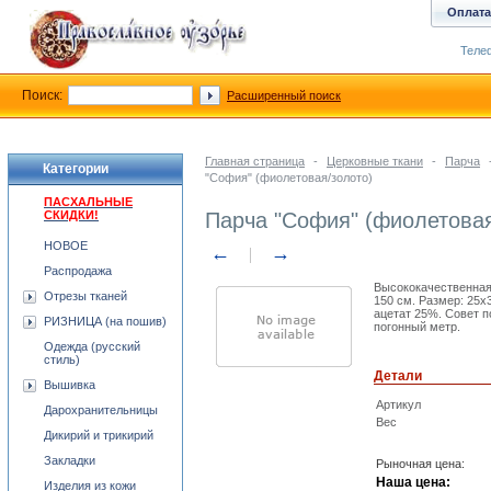
Оплата
Телеф
Поиск:
Расширенный поиск
Главная страница
-
Церковные ткани
-
Парча
Категории
"София" (фиолетовая/золото)
ПАСХАЛЬНЫЕ
СКИДКИ!
Парча "София" (фиолетовая
НОВОЕ
←
→
Распродажа
Высококачественная
Отрезы тканей
150 см. Размер: 25x
ацетат 25%. Совет п
РИЗНИЦА (на пошив)
погонный метр.
Одежда (русский
стиль)
Детали
Вышивка
Артикул
Дарохранительницы
Вес
Дикирий и трикирий
Закладки
Рыночная цена:
Наша цена:
Изделия из кожи