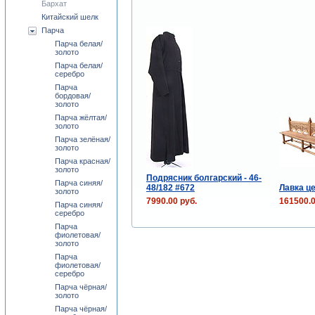
Бархат
Китайский шелк
Парча
Парча белая/
золото
Парча белая/
серебро
Парча
бордовая/
золото
Парча жёлтая/
золото
Парча зелёная/
золото
Парча красная/
золото
Подрясник болгарский - 46-
Парча синяя/
48/182 #672
Лавка це
золото
7990.00 руб.
161500.0
Парча синяя/
серебро
Парча
фиолетовая/
золото
Парча
фиолетовая/
серебро
Парча чёрная/
золото
Парча чёрная/