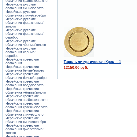
облачения красные/золото
Иерейские русские
облачения синие/золото
Иерейские русские
облачения синие/серебро
Иерейские русские
облачения фиолетовые/
золото
Иерейские русские
облачения фиолетовые/
серебро
Иерейские русские
облачения чёрные/золото
Иерейские русские
облачения чёрные/
серебро
Иерейские греческие
Тарель литургическая Крест - 1
облачения
Иерейские греческие
12150.00 руб.
облачения белые/золото
Иерейские греческие
облачения белые/серебро
Иерейские греческие
облачения бордо/золото
Иерейские греческие
облачения жёлтые/золото
Иерейские греческие
облачения зелёные/золото
Иерейские греческие
облачения красные/золото
Иерейские греческие
облачения синие/золото
Иерейские греческие
облачения синие/серебро
Иерейские греческие
облачения фиолетовые/
золото
Иерейские греческие