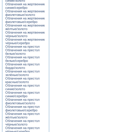
синие/золото
Облачения на жертвенник
синие/серебро
Облачения на жертвенник
фиолетовые/золото
Облачения на жертвенник
фиолетовые/серебро
Облачения на жертвенник
жёлтые/золото
Облачения на жертвенник
чёрные/золото
Облачения на жертвенник
чёрные/серебро
Облачения на престол
Облачения на престол
белые/золото
Облачения на престол
белые/серебро
Облачения на престол
бордо/золото
Облачения на престол
зелёные/золото
Облачения на престол
красные/золото
Облачения на престол
синие/золото
Облачения на престол
синие/серебро
Облачения на престол
фиолетовые/золото
Облачения на престол
фиолетовые/серебро
Облачения на престол
жёлтые/золото
Облачения на престол
чёрные/золото
Облачения на престол
чёрные/серебро