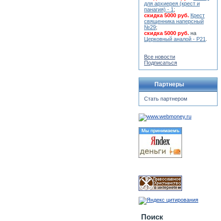
для архиерея (крест и
панагия) - 1
;
скидка 5000 руб.
Крест
священника наперсный
№29
;
скидка 5000 руб.
на
Церковный аналой - Р21
.
Все новости
Подписаться
Партнеры
Стать партнером
Поиск