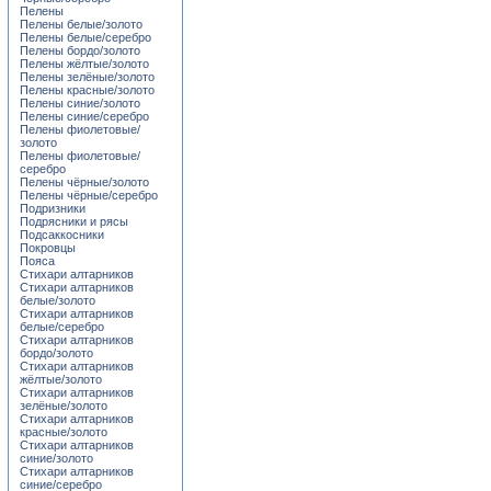
Пелены
Пелены белые/золото
Пелены белые/серебро
Пелены бордо/золото
Пелены жёлтые/золото
Пелены зелёные/золото
Пелены красные/золото
Пелены синие/золото
Пелены синие/серебро
Пелены фиолетовые/
золото
Пелены фиолетовые/
серебро
Пелены чёрные/золото
Пелены чёрные/серебро
Подризники
Подрясники и рясы
Подсаккосники
Покровцы
Пояса
Стихари алтарников
Стихари алтарников
белые/золото
Стихари алтарников
белые/серебро
Стихари алтарников
бордо/золото
Стихари алтарников
жёлтые/золото
Стихари алтарников
зелёные/золото
Стихари алтарников
красные/золото
Стихари алтарников
синие/золото
Стихари алтарников
синие/серебро