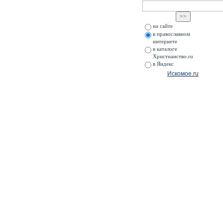
на сайте
в православном
интернете
в каталоге
Христианство.ru
в Яндекс
Искомое.ru