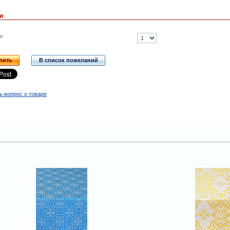
и
о
пить
В список пожеланий
ь вопрос о товаре