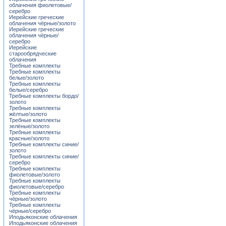
облачения фиолетовые/
серебро
Иерейские греческие
облачения чёрные/золото
Иерейские греческие
облачения чёрные/
серебро
Иерейские
старообрядческие
облачения
Требные комплекты
Требные комплекты
белые/золото
Требные комплекты
белые/серебро
Требные комплекты бордо/
золото
Требные комплекты
жёлтые/золото
Требные комплекты
зелёные/золото
Требные комплекты
красные/золото
Требные комплекты синие/
золото
Требные комплекты синие/
серебро
Требные комплекты
фиолетовые/золото
Требные комплекты
фиолетовые/серебро
Требные комплекты
чёрные/золото
Требные комплекты
чёрные/серебро
Иподьяконские облачения
Иподьяконские облачения