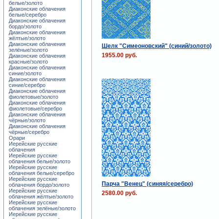
белые/золото
Диаконские облачения
белые/серебро
Диаконские облачения
бордо/золото
Диаконские облачения
жёлтые/золото
Диаконские облачения
Шелк "Симеоновский" (синий/золото)
зелёные/золото
1955.00 руб.
Диаконские облачения
красные/золото
Диаконские облачения
синие/золото
Диаконские облачения
синие/серебро
Диаконские облачения
фиолетовые/золото
Диаконские облачения
фиолетовые/серебро
Диаконские облачения
чёрные/золото
Диаконские облачения
чёрные/серебро
Орари
Иерейские русские
облачения
Иерейские русские
облачения белые/золото
Иерейские русские
облачения белые/серебро
Иерейские русские
Парча "Венец" (синяя/серебро)
облачения бордо/золото
Иерейские русские
2580.00 руб.
облачения жёлтые/золото
Иерейские русские
облачения зелёные/золото
Иерейские русские