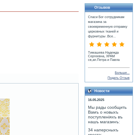
Отзывов
Спаси Бог сотрудникам
магазина за
своевременную отправку
церковных тканей и
фурнитуры .Все...
Тимашева Надежда
Сергеевна, ХРАМ
св,ап.Петра и Павла
Больше...
Подать Отзыв
Новости
16.05.2025
Мы рады сообщить
Вамъ о новыхъ
поступленiяхъ въ
нашъ магазинъ:
34 наперсныхъ
креста;