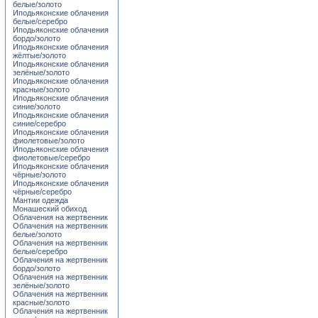
белые/золото
Иподьяконские облачения
белые/серебро
Иподьяконские облачения
бордо/золото
Иподьяконские облачения
жёлтые/золото
Иподьяконские облачения
зелёные/золото
Иподьяконские облачения
красные/золото
Иподьяконские облачения
синие/золото
Иподьяконские облачения
синие/серебро
Иподьяконские облачения
фиолетовые/золото
Иподьяконские облачения
фиолетовые/серебро
Иподьяконские облачения
чёрные/золото
Иподьяконские облачения
чёрные/серебро
Мантии одежда
Монашеский обиход
Облачения на жертвенник
Облачения на жертвенник
белые/золото
Облачения на жертвенник
белые/серебро
Облачения на жертвенник
бордо/золото
Облачения на жертвенник
зелёные/золото
Облачения на жертвенник
красные/золото
Облачения на жертвенник