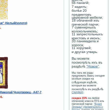
56 панагiй;
7 кадилъ;
болѣе 20
предметовъ
церковной мебели;
18 облаченiй изъ
к" (белый/золото)
греческой парчи;
7 сувенирныхъ
.
колокольчиковъ;
11 запрестольныхъ
крестовъ и иконъ;
33 паникадила и
хороса;
11 хоругвей;
и другая утварь.
Вы можете
посмотрѣть ихъ въ
раздѣлѣ
"Новое"
.
Мы такъ же рады
предложить Вамъ сегодня
особыя скидки на
ѣ
ѣ
сл
дующiя изд
лiя,
которыя вы можете
ѣ
ѣ
ѣ
посмотр
ть въ разд
л
. Николай Чудотворец - A47-7
СКИДКИ!
:
б.
скидка 15%
на любое
облаченiе класса ПГ6 изъ
греческой парчи
"Букет
Эллады" (белая/золото с
бордо)
, купонъ на скидку: