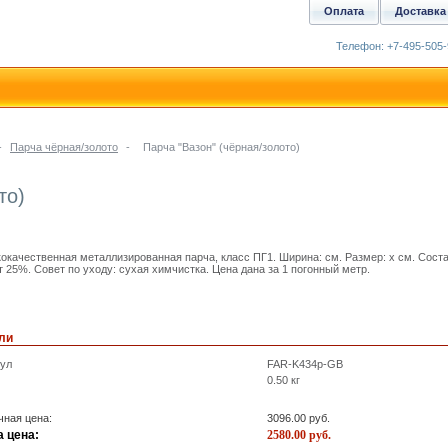
Оплата
Доставка
Телефон: +7-495-505-
-
Парча чёрная/золото
-
Парча "Вазон" (чёрная/золото)
то)
окачественная металлизированная парча, класс ПГ1. Ширина: см. Размер: x см. Сост
т 25%. Совет по уходу: сухая химчистка. Цена дана за 1 погонный метр.
ли
кул
FAR-K434p-GB
0.50
кг
ная цена:
3096.00
руб.
 цена:
2580.00
руб.