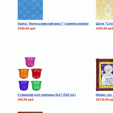
Парча "Иерусалимский крест" (синяя/серебро)
Шелк "Слуц
2540.00 руб.
1955.00 руб
Стаканчик для лампады №17 (520 mL)
Икона: свт
345.00 руб.
16730.00 ру