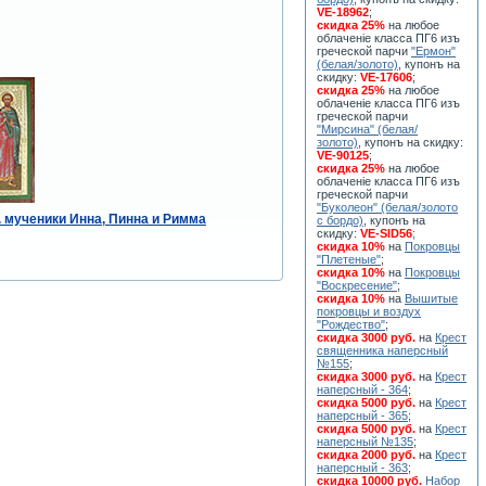
VE-18962
;
скидка 25%
на любое
облаченiе класса ПГ6 изъ
греческой парчи
"Ермон"
(белая/золото)
, купонъ на
скидку:
VE-17606
;
скидка 25%
на любое
облаченiе класса ПГ6 изъ
греческой парчи
"Мирсина" (белая/
золото)
, купонъ на скидку:
VE-90125
;
скидка 25%
на любое
облаченiе класса ПГ6 изъ
греческой парчи
"Буколеон" (белая/золото
. мученики Инна, Пинна и Римма
с бордо)
, купонъ на
скидку:
VE-SID56
;
скидка 10%
на
Покровцы
"Плетеные"
;
скидка 10%
на
Покровцы
"Воскресение"
;
скидка 10%
на
Вышитые
покровцы и воздух
"Рождество"
;
скидка 3000 руб.
на
Крест
священника наперсный
№155
;
скидка 3000 руб.
на
Крест
наперсный - 364
;
скидка 5000 руб.
на
Крест
наперсный - 365
;
скидка 5000 руб.
на
Крест
наперсный №135
;
скидка 2000 руб.
на
Крест
наперсный - 363
;
скидка 10000 руб.
Набор