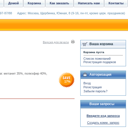
Домой
Корзина
Как заказать
Написать нам
Контакты
97-87/88
Адрес: Москва, Щербинка, Южная, 8 (9-16, пн-пт, кроме церк. праздников)
Версия для печати
Ваша корзина
Корзина пуста
Список пожеланий
Регистрация подарков
ав: метанит 35%, полиэфир 40%,
Авторизация
17
%
Вход
Регистрация
Забыли пароль?
Ваши запросы
Введите код запроса
Создать комм. запрос