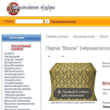
Поиск:
Расширенный поиск
Главная страница
-
Церковные ткани
-
Парча
Категории
ПАСХАЛЬНЫЕ
Парча "Вазон" (чёрная/золо
СКИДКИ!
НОВОЕ
←
→
Распродажа
Отрезы тканей
Белый/золото
Высок
Белый/серебро
ацета
Бордо/золото
Жёлтый/золото
Зелёный/золото
Красный/золото
Синий/золото
Дета
Синий/серебро
Фиолетовый/золото
Фиолетовый/серебро
Арти
Проведите поверх
Чёрный/золото
Вес
для увеличения
Чёрный/серебро
РИЗНИЦА (на пошив)
Вышитые облачения
Щёлкните на фото для увеличения
Рыноч
Вышитые архиерейские
облачения
Наша
Вышитые греческие