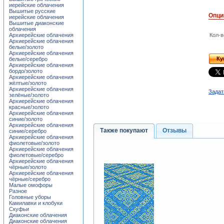
иерейские облачения
Вышитые русские
Опци
иерейские облачения
Вышитые диаконские
облачения
Архиерейские облачения
Кол-в
Архиерейские облачения
белые/золото
Архиерейские облачения
Ку
белые/серебро
Архиерейские облачения
бордо/золото
Архиерейские облачения
жёлтые/золото
Архиерейские облачения
Задат
зелёные/золото
Архиерейские облачения
красные/золото
Архиерейские облачения
синие/золото
Архиерейские облачения
Также покупают
Отзывы
синие/серебро
Архиерейские облачения
фиолетовые/золото
Архиерейские облачения
фиолетовые/серебро
Архиерейские облачения
чёрные/золото
Архиерейские облачения
чёрные/серебро
Малые омофоры
Разное
Головные уборы
Камилавки и клобуки
Скуфьи
Диаконские облачения
Диаконские облачения