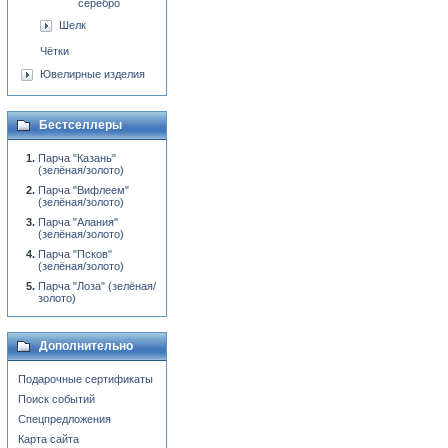
серебро
Шелк
Чётки
Ювелирные изделия
Бестселлеры
Парча "Казань"
(зелёная/золото)
Парча "Вифлеем"
(зелёная/золото)
Парча "Алания"
(зелёная/золото)
Парча "Псков"
(зелёная/золото)
Парча "Лоза" (зелёная/
золото)
Дополнительно
Подарочные сертификаты
Поиск событий
Спецпредложения
Карта сайта