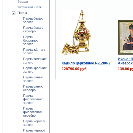
Бархат
Китайский шелк
Парча
Парча белая/
золото
Парча белая/
серебро
Парча
бордовая/
золото
Парча жёлтая/
золото
Икона: 
Парча зелёная/
золото
Кадило церковное №1280-2
Анзерск
Парча красная/
128790.00 руб.
139.00 р
золото
Парча синяя/
золото
Парча синяя/
серебро
Парча
фиолетовая/
золото
Парча
фиолетовая/
серебро
Парча чёрная/
золото
Парча чёрная/