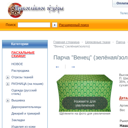
Оплата
Телеф
Поиск:
Расширенный поиск
Главная страница
-
Церковные ткани
-
Парча
Категории
"Венец" (зелёная/золото)
ПАСХАЛЬНЫЕ
СКИДКИ!
Парча "Венец" (зелёная/зол
НОВОЕ
←
→
Распродажа
Высок
Отрезы тканей
П. Ши
35%, 
РИЗНИЦА (на пошив)
сухая
Одежда (русский
стиль)
Дета
Нажмите для
Вышивка
увеличения
Арти
Дарохранительницы
Вес
Дикирий и трикирий
Щёлкните на фото для увеличения
Закладки
Рыноч
Наша
Изделия из кожи