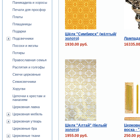
Паникадила и хоросы
Печати для просфор
Платы
Плащаницы
Подарки
Шёлк "Симбирск" (жёлтый/
золото)
Лампад
Подсвечники
1930.00 руб.
16335.00
Посохи и жезлы
Потиры
Православная семья
Распятия и голгофы
Свечи церковные
Семисвечники
Хоругви
Цепочки к крестам и
панагиям
Церковная лавка
Церковная мебель
Церковная утварь
Шелк "Алтай" (белый/
Церковн
Церковные бра
золото)
воска - 
1955.00 руб.
250.00 р
Церковные ткани