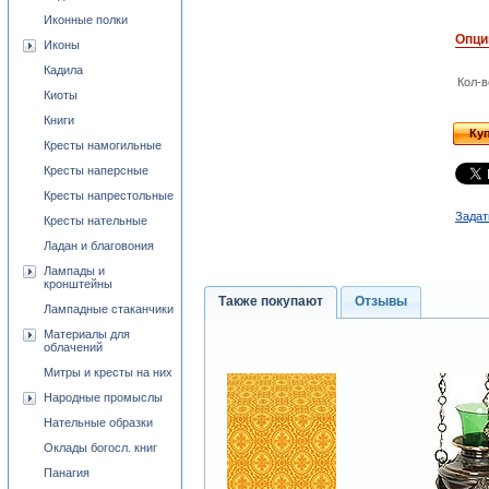
Иконные полки
Опци
Иконы
Кадила
Кол-в
Киоты
Книги
Ку
Кресты намогильные
Кресты наперсные
Кресты напрестольные
Задат
Кресты нательные
Ладан и благовония
Лампады и
кронштейны
Также покупают
Отзывы
Лампадные стаканчики
Материалы для
облачений
Митры и кресты на них
Народные промыслы
Нательные образки
Оклады богосл. книг
Панагия