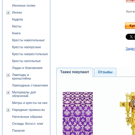
Иконные полки
Кол-в
Иконы
Кадила
Ку
Киоты
Книги
Кресты намогильные
Кресты наперсные
Задат
Кресты напрестольные
Кресты нательные
Ладан и благовония
Также покупают
Отзывы
Лампады и
кронштейны
Лампадные стаканчики
Материалы для
облачений
Митры и кресты на них
Народные промыслы
Нательные образки
Оклады богосл. книг
Панагия