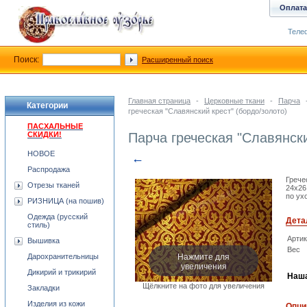
Оплата
Телеф
Поиск:
Расширенный поиск
Главная страница
-
Церковные ткани
-
Парча
Категории
греческая "Славянский крест" (бордо/золото)
ПАСХАЛЬНЫЕ
СКИДКИ!
Парча греческая "Славянски
НОВОЕ
←
Распродажа
Грече
Отрезы тканей
24x26
по ух
РИЗНИЦА (на пошив)
Одежда (русский
Дета
стиль)
Арти
Вышивка
Вес
Нажмите для
Дарохранительницы
увеличения
Дикирий и трикирий
Наша
Щёлкните на фото для увеличения
Закладки
Изделия из кожи
Опци