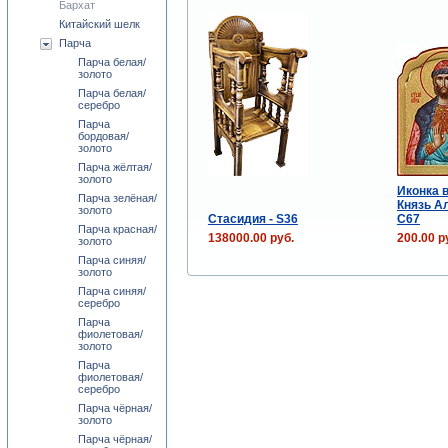
Бархат
Китайский шелк
Парча
Парча белая/
золото
Парча белая/
серебро
Парча
бордовая/
золото
Парча жёлтая/
золото
Иконка в
Парча зелёная/
Князь А
золото
Стасидия - S36
C67
Парча красная/
138000.00 руб.
200.00 р
золото
Парча синяя/
золото
Парча синяя/
серебро
Парча
фиолетовая/
золото
Парча
фиолетовая/
серебро
Парча чёрная/
золото
Парча чёрная/