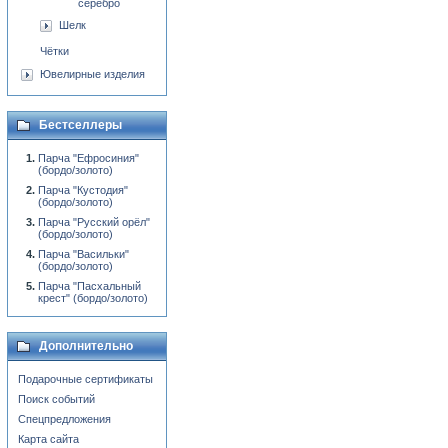
серебро
Шелк
Чётки
Ювелирные изделия
Бестселлеры
Парча "Ефросиния"
(бордо/золото)
Парча "Кустодия"
(бордо/золото)
Парча "Русский орёл"
(бордо/золото)
Парча "Васильки"
(бордо/золото)
Парча "Пасхальный
крест" (бордо/золото)
Дополнительно
Подарочные сертификаты
Поиск событий
Спецпредложения
Карта сайта