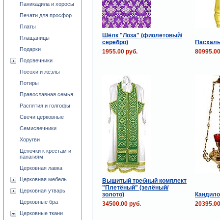
Паникадила и хоросы
Печати для просфор
Платы
Шёлк "Лоза" (фиолетовый/
Плащаницы
серебро)
Пасхаль
Подарки
1955.00 руб.
80995.00
Подсвечники
Посохи и жезлы
Потиры
Православная семья
Распятия и голгофы
Свечи церковные
Семисвечники
Хоругви
Цепочки к крестам и
панагиям
Церковная лавка
Церковная мебель
Вышитый требный комплект
"Плетёный" (зелёный/
Церковная утварь
золото)
Кандило 
Церковные бра
34500.00 руб.
20395.00
Церковные ткани