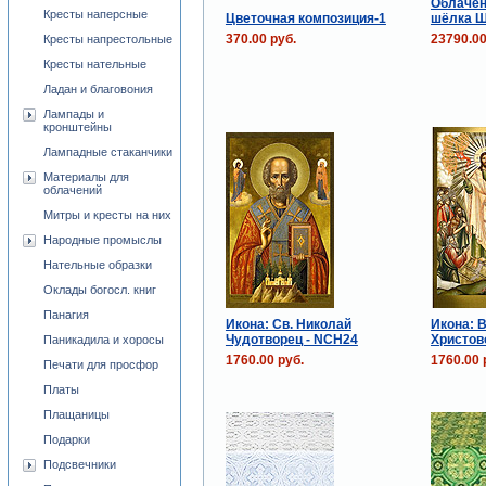
Облачен
Кресты наперсные
Цветочная композиция-1
шёлка Ш
370.00 руб.
23790.00
Кресты напрестольные
Кресты нательные
Ладан и благовония
Лампады и
кронштейны
Лампадные стаканчики
Материалы для
облачений
Митры и кресты на них
Народные промыслы
Нательные образки
Оклады богосл. книг
Панагия
Икона: Св. Николай
Икона: 
Чудотворец - NCH24
Христов
Паникадила и хоросы
1760.00 руб.
1760.00 
Печати для просфор
Платы
Плащаницы
Подарки
Подсвечники