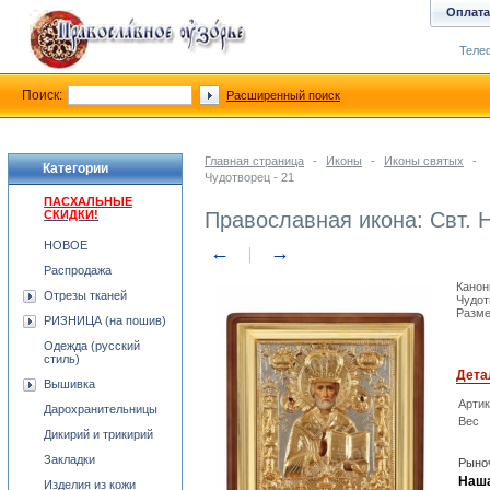
Оплата
Телеф
Поиск:
Расширенный поиск
Главная страница
-
Иконы
-
Иконы святых
-
Категории
Чудотворец - 21
ПАСХАЛЬНЫЕ
СКИДКИ!
Православная икона: Свт. 
НОВОЕ
←
→
Распродажа
Канон
Отрезы тканей
Чудот
Разме
РИЗНИЦА (на пошив)
Одежда (русский
стиль)
Дета
Вышивка
Арти
Дарохранительницы
Вес
Дикирий и трикирий
Закладки
Рыноч
Наша
Изделия из кожи