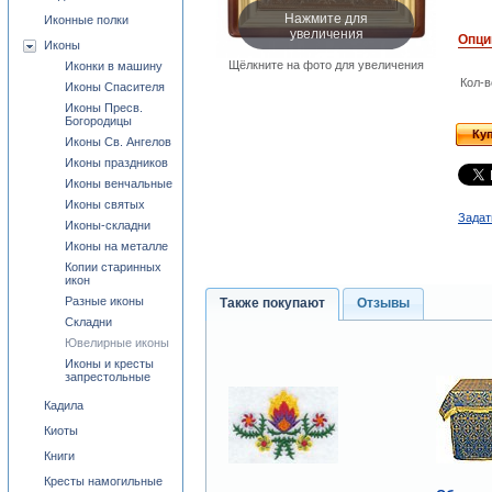
Нажмите для
Иконные полки
увеличения
Опци
Иконы
Щёлкните на фото для увеличения
Иконки в машину
Кол-в
Иконы Спасителя
Иконы Пресв.
Богородицы
Ку
Иконы Св. Ангелов
Иконы праздников
Иконы венчальные
Иконы святых
Задат
Иконы-складни
Иконы на металле
Копии старинных
икон
Разные иконы
Также покупают
Отзывы
Складни
Ювелирные иконы
Иконы и кресты
запрестольные
Кадила
Киоты
Книги
Кресты намогильные