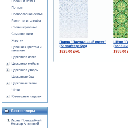
Посохи и жезлы
Потиры
Православная семья
Распятия и голгофы
Свечи церковные
Семисвечники
Хоругви
Парча "Пасхальный крест"
Шёлк "Г
(белая/серебро)
(зелёны
Цепочки к крестам и
панагиям
1825.00 руб.
1955.00 
Церковная лавка
Церковная мебель
Церковная утварь
Церковные бра
Церковные ткани
Чётки
Ювелирные изделия
Бестселлеры
Икона: Преподобный
Елеазар Анзерский