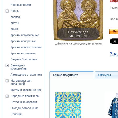
Опци
Иконные полки
Выбе
Иконы
Кадила
Кол-в
Киоты
Книги
Нажмите для
Ку
увеличения
Кресты намогильные
Кресты наперсные
Щёлкните на фото для увеличения
Кресты напрестольные
Зад
Кресты нательные
Ладан и благовония
Лампады и
кронштейны
Лампадные стаканчики
Также покупают
Отзывы
Материалы для
облачений
Митры и кресты на них
Народные промыслы
Нательные образки
Оклады богосл. книг
Панагия