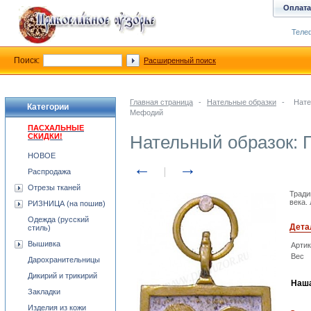
Оплата
Телеф
Поиск:
Расширенный поиск
Главная страница
-
Нательные образки
-
Нате
Категории
Мефодий
ПАСХАЛЬНЫЕ
СКИДКИ!
Нательный образок: 
НОВОЕ
←
→
Распродажа
Отрезы тканей
Тради
века.
РИЗНИЦА (на пошив)
Одежда (русский
Дета
стиль)
Вышивка
Арти
Вес
Дарохранительницы
Дикирий и трикирий
Наша
Закладки
Изделия из кожи