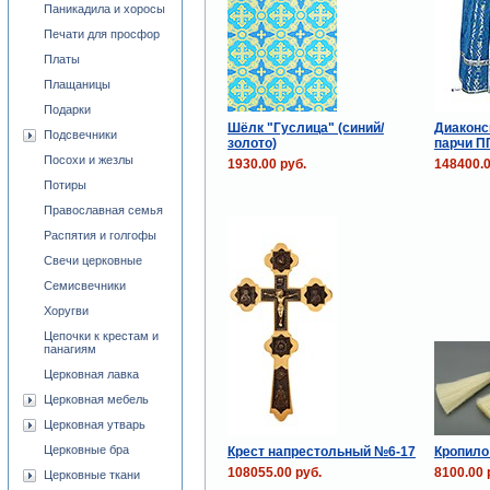
Паникадила и хоросы
Печати для просфор
Платы
Плащаницы
Подарки
Шёлк "Гуслица" (синий/
Диаконс
Подсвечники
золото)
парчи ПГ
Посохи и жезлы
1930.00 руб.
148400.0
Потиры
Православная семья
Распятия и голгофы
Свечи церковные
Семисвечники
Хоругви
Цепочки к крестам и
панагиям
Церковная лавка
Церковная мебель
Церковная утварь
Церковные бра
Крест напрестольный №6-17
Кропил
108055.00 руб.
8100.00 
Церковные ткани