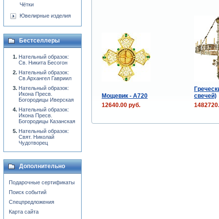
Чётки
Ювелирные изделия
Бестселлеры
Нательный образок:
Св. Никита Бесогон
Нательный образок:
Св.Архангел Гавриил
Нательный образок:
Гречески
Икона Пресв.
Мощевик - А720
свечей)
Богородицы Иверская
12640.00 руб.
1482720.
Нательный образок:
Икона Пресв.
Богородицы Казанская
Нательный образок:
Свят. Николай
Чудотворец
Дополнительно
Подарочные сертификаты
Поиск событий
Спецпредложения
Карта сайта