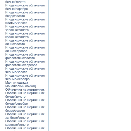
белые/золото
Иподьяконские облачения
белые/серебро
Иподьяконские облачения
бордо/золото
Иподьяконские облачения
жёлтые/золото
Иподьяконские облачения
зелёные/золото
Иподьяконские облачения
красные/золото
Иподьяконские облачения
синие/золото
Иподьяконские облачения
синие/серебро
Иподьяконские облачения
фиолетовые/золото
Иподьяконские облачения
фиолетовые/серебро
Иподьяконские облачения
чёрные/золото
Иподьяконские облачения
чёрные/серебро
Мантии одежда
Монашеский обиход
Облачения на жертвенник
Облачения на жертвенник
белые/золото
Облачения на жертвенник
белые/серебро
Облачения на жертвенник
бордо/золото
Облачения на жертвенник
зелёные/золото
Облачения на жертвенник
красные/золото
Облачения на жертвенник