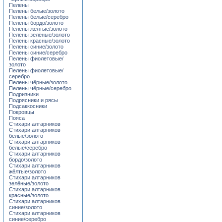
Пелены
Пелены белые/золото
Пелены белые/серебро
Пелены бордо/золото
Пелены жёлтые/золото
Пелены зелёные/золото
Пелены красные/золото
Пелены синие/золото
Пелены синие/серебро
Пелены фиолетовые/
золото
Пелены фиолетовые/
серебро
Пелены чёрные/золото
Пелены чёрные/серебро
Подризники
Подрясники и рясы
Подсаккосники
Покровцы
Пояса
Стихари алтарников
Стихари алтарников
белые/золото
Стихари алтарников
белые/серебро
Стихари алтарников
бордо/золото
Стихари алтарников
жёлтые/золото
Стихари алтарников
зелёные/золото
Стихари алтарников
красные/золото
Стихари алтарников
синие/золото
Стихари алтарников
синие/серебро