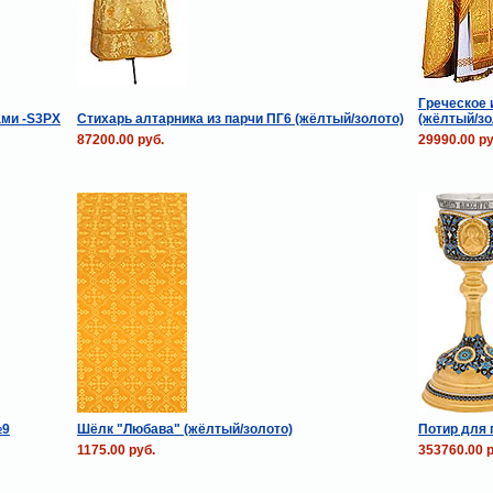
Греческое 
ами -S3PX
Стихарь алтарника из парчи ПГ6 (жёлтый/золото)
(жёлтый/зо
87200.00 руб.
29990.00 ру
№9
Шёлк "Любава" (жёлтый/золото)
Потир для п
1175.00 руб.
353760.00 р