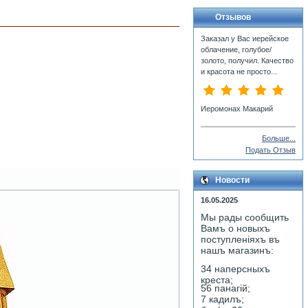
Отзывов
Заказал у Вас иерейское
облачение, голубое/
золото, получил. Качество
и красота не просто...
Иеромонах Макарий
Больше...
Подать Отзыв
Новости
16.05.2025
Мы рады сообщить
Вамъ о новыхъ
поступленiяхъ въ
нашъ магазинъ:
34 наперсныхъ
креста;
56 панагiй;
7 кадилъ;