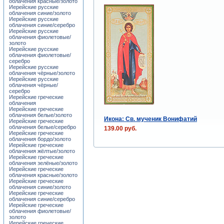
облачения красные/золото
Иерейские русские
облачения синие/золото
Иерейские русские
облачения синие/серебро
Иерейские русские
облачения фиолетовые/
золото
Иерейские русские
облачения фиолетовые/
серебро
Иерейские русские
облачения чёрные/золото
Иерейские русские
облачения чёрные/
серебро
Иерейские греческие
облачения
Иерейские греческие
облачения белые/золото
Икона: Св. мученик Вонифатий
Иерейские греческие
облачения белые/серебро
139.00 руб.
Иерейские греческие
облачения бордо/золото
Иерейские греческие
облачения жёлтые/золото
Иерейские греческие
облачения зелёные/золото
Иерейские греческие
облачения красные/золото
Иерейские греческие
облачения синие/золото
Иерейские греческие
облачения синие/серебро
Иерейские греческие
облачения фиолетовые/
золото
Иерейские греческие