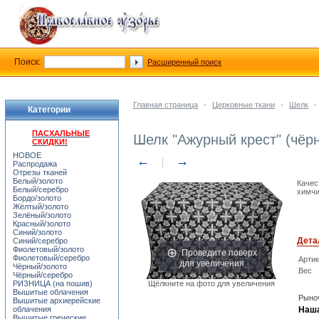
Поиск:
Расширенный поиск
Главная страница
-
Церковные ткани
-
Шелк
-
Категории
ПАСХАЛЬНЫЕ
Шелк "Ажурный крест" (чёр
СКИДКИ!
НОВОЕ
←
→
Распродажа
Отрезы тканей
Белый/золото
Качес
Белый/серебро
химчи
Бордо/золото
Жёлтый/золото
Зелёный/золото
Красный/золото
Синий/золото
Дета
Синий/серебро
Фиолетовый/золото
Проведите поверх
Фиолетовый/серебро
Арти
для увеличения
Чёрный/золото
Вес
Чёрный/серебро
РИЗНИЦА (на пошив)
Щёлкните на фото для увеличения
Вышитые облачения
Рыноч
Вышитые архиерейские
облачения
Наша
Вышитые греческие