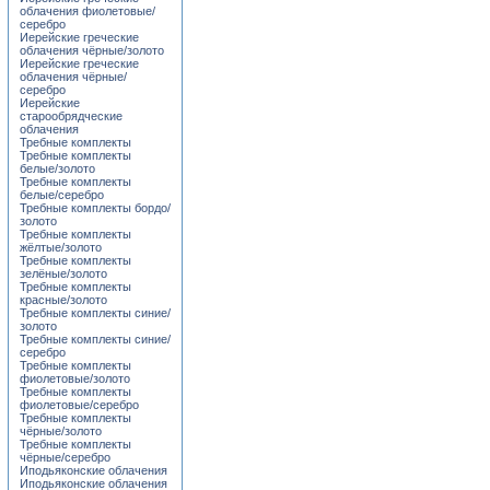
облачения фиолетовые/
серебро
Иерейские греческие
облачения чёрные/золото
Иерейские греческие
облачения чёрные/
серебро
Иерейские
старообрядческие
облачения
Требные комплекты
Требные комплекты
белые/золото
Требные комплекты
белые/серебро
Требные комплекты бордо/
золото
Требные комплекты
жёлтые/золото
Требные комплекты
зелёные/золото
Требные комплекты
красные/золото
Требные комплекты синие/
золото
Требные комплекты синие/
серебро
Требные комплекты
фиолетовые/золото
Требные комплекты
фиолетовые/серебро
Требные комплекты
чёрные/золото
Требные комплекты
чёрные/серебро
Иподьяконские облачения
Иподьяконские облачения