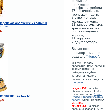
болѣе 20
предметовъ
церковной мебели;
18 облаченiй изъ
греческой парчи;
7 сувенирныхъ
колокольчиковъ;
иерейское облачение из парчи П
11 запрестольныхъ
лото)
крестовъ и иконъ;
33 паникадила и
б.
хороса;
11 хоругвей;
и другая утварь.
Вы можете
посмотрѣть ихъ въ
раздѣлѣ
"Новое"
.
Мы такъ же рады
предложить Вамъ сегодня
особыя скидки на
ѣ
ѣ
сл
дующiя изд
лiя,
которыя вы можете
ѣ
ѣ
ѣ
посмотр
ть въ разд
л
СКИДКИ!
:
скидка 15%
на любое
облаченiе класса ПГ6 изъ
греческой парчи
"Букет
ричастия - 18 (1.0 L)
Эллады" (белая/золото с
бордо)
, купонъ на скидку:
уб.
VE-18962
;
скидка 25%
на любое
облаченiе класса ПГ6 изъ