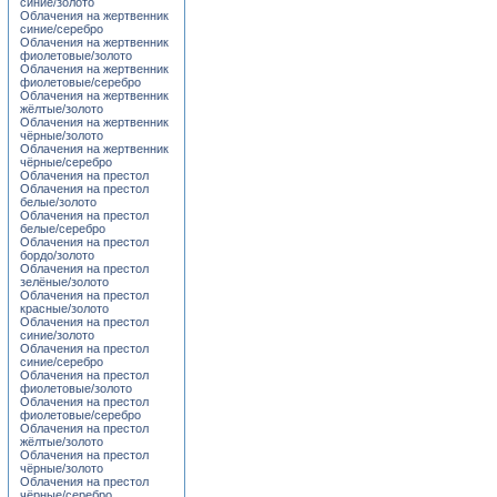
синие/золото
Облачения на жертвенник
синие/серебро
Облачения на жертвенник
фиолетовые/золото
Облачения на жертвенник
фиолетовые/серебро
Облачения на жертвенник
жёлтые/золото
Облачения на жертвенник
чёрные/золото
Облачения на жертвенник
чёрные/серебро
Облачения на престол
Облачения на престол
белые/золото
Облачения на престол
белые/серебро
Облачения на престол
бордо/золото
Облачения на престол
зелёные/золото
Облачения на престол
красные/золото
Облачения на престол
синие/золото
Облачения на престол
синие/серебро
Облачения на престол
фиолетовые/золото
Облачения на престол
фиолетовые/серебро
Облачения на престол
жёлтые/золото
Облачения на престол
чёрные/золото
Облачения на престол
чёрные/серебро