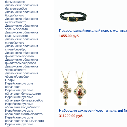
белые/золото
Диаконские облачения
белые/серебро
Диаконские облачения
бордо/золото
Диаконские облачения
жёлтые/золото
Диаконские облачения
зелёные/золото
Православный кожаный пояс с молитв
Диаконские облачения
1455.00 руб.
красные/золото
Диаконские облачения
синие/золото
Диаконские облачения
синие/серебро
Диаконские облачения
фиолетовые/золото
Диаконские облачения
фиолетовые/серебро
Диаконские облачения
чёрные/золото
Диаконские облачения
чёрные/серебро
Орари
Иерейские русские
облачения
Иерейские русские
облачения белые/золото
Иерейские русские
облачения белые/серебро
Иерейские русские
облачения бордо/золото
Набор для архиерея (крест и панагия) 
Иерейские русские
облачения жёлтые/золото
311200.00 руб.
Иерейские русские
облачения зелёные/золото
Иерейские русские