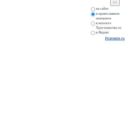
на сайте
в православном
интернете
в каталоге
Христианство.ru
в Яндекс
Искомое.ru