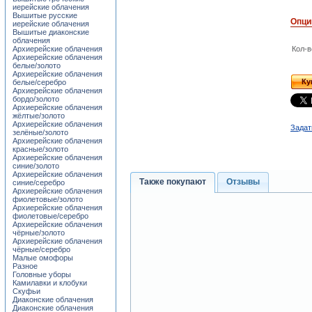
иерейские облачения
Вышитые русские
Опци
иерейские облачения
Вышитые диаконские
облачения
Архиерейские облачения
Кол-в
Архиерейские облачения
белые/золото
Архиерейские облачения
Ку
белые/серебро
Архиерейские облачения
бордо/золото
Архиерейские облачения
жёлтые/золото
Архиерейские облачения
Задат
зелёные/золото
Архиерейские облачения
красные/золото
Архиерейские облачения
синие/золото
Архиерейские облачения
Также покупают
Отзывы
синие/серебро
Архиерейские облачения
фиолетовые/золото
Архиерейские облачения
фиолетовые/серебро
Архиерейские облачения
чёрные/золото
Архиерейские облачения
чёрные/серебро
Малые омофоры
Разное
Головные уборы
Камилавки и клобуки
Скуфьи
Диаконские облачения
Диаконские облачения