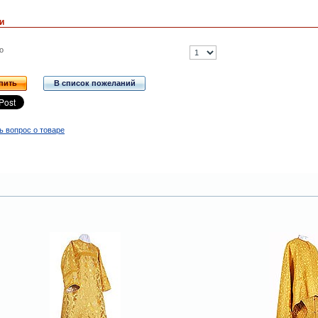
и
о
пить
В список пожеланий
ь вопрос о товаре