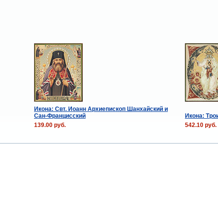
Икона: Свт. Иоанн Архиепископ Шанхайский и
Сан-Францисский
Икона: Тро
139.00 руб.
542.10 руб.