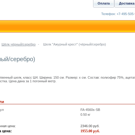
Оплата
Доставка
Телефон: +7-495-505-
Шёлк чёрный/серебро
-
Шелк "Ажурный крест" (чёрный/серебро)
ный/серебро)
твенный шелк, класс Ш4. Ширина: 150 см. Размер: x см. Состав: полиэфир 75%, ацета
стка. Цена дана за 1 погонный метр.
ли
кул
FA-4560s-SB
0.50
кг
ная цена:
2346.00
руб.
 цена:
1955.00
руб.