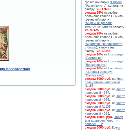
греческой парчи
"Ермон"
(белая/золото)
, купонъ на
скидку:
VE-17606
;
скидка 25%
на любое
облаченiе класса ПГ6 изъ
греческой парчи
"Мирсина" (белая/
золото)
, купонъ на скидку:
VE-90125
;
скидка 25%
на любое
облаченiе класса ПГ6 изъ
греческой парчи
"Буколеон" (белая/золото
с бордо)
, купонъ на
скидку:
VE-SID56
;
скидка 10%
на
Покровцы
"Плетеные"
;
скидка 10%
на
Покровцы
"Воскресение"
;
скидка 10%
на
Вышитые
ица Новозаветная
покровцы и воздух
"Рождество"
;
скидка 3000 руб.
на
Крест
священника наперсный
№155
;
скидка 3000 руб.
на
Крест
наперсный - 364
;
скидка 5000 руб.
на
Крест
наперсный - 365
;
скидка 5000 руб.
на
Крест
наперсный №135
;
скидка 2000 руб.
на
Крест
наперсный - 363
;
скидка 10000 руб.
Набор
для архиерея (крест и
панагия) - 1
;
скидка 5000 руб.
Крест