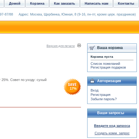
Домой
Корзина
Как заказать
Написать нам
Контакты
97-87/88
Адрес: Москва, Щербинка, Южная, 8 (9-16, пн-пт, кроме церк. праздников)
Версия для печати
Ваша корзина
Корзина пуста
Список пожеланий
Регистрация подарков
т 25%. Совет по уходу: сухый
Авторизация
17
%
Вход
Регистрация
Забыли пароль?
Ваши запросы
Введите код запроса
Создать комм. запрос