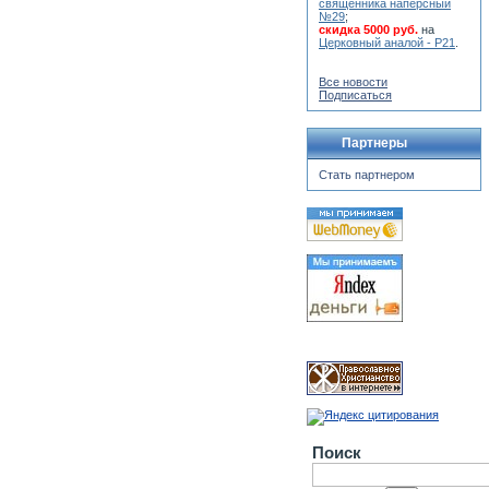
священника наперсный
№29
;
скидка 5000 руб.
на
Церковный аналой - Р21
.
Все новости
Подписаться
Партнеры
Стать партнером
Поиск