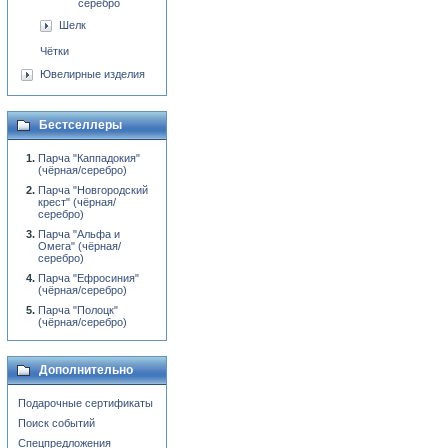
серебро
Шелк
Чётки
Ювелирные изделия
Бестселлеры
Парча "Каппадокия"
(чёрная/серебро)
Парча "Новгородский
крест" (чёрная/
серебро)
Парча "Альфа и
Омега" (чёрная/
серебро)
Парча "Ефросиния"
(чёрная/серебро)
Парча "Полоцк"
(чёрная/серебро)
Дополнительно
Подарочные сертификаты
Поиск событий
Спецпредложения