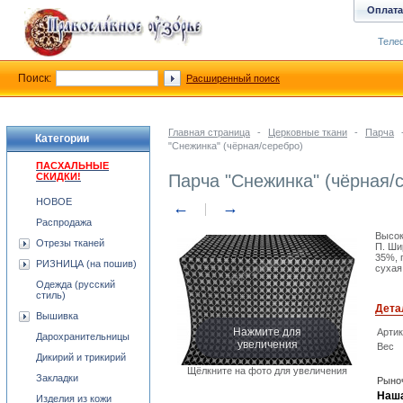
Оплата
Телеф
Поиск:
Расширенный поиск
Главная страница
-
Церковные ткани
-
Парча
Категории
"Снежинка" (чёрная/серебро)
ПАСХАЛЬНЫЕ
СКИДКИ!
Парча "Снежинка" (чёрная/
НОВОЕ
←
→
Распродажа
Высок
Отрезы тканей
П. Ши
35%, 
РИЗНИЦА (на пошив)
сухая
Одежда (русский
стиль)
Дета
Вышивка
Нажмите для
Арти
Дарохранительницы
увеличения
Вес
Дикирий и трикирий
Щёлкните на фото для увеличения
Закладки
Рыноч
Наша
Изделия из кожи