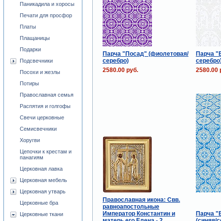
Паникадила и хоросы
Печати для просфор
Платы
Плащаницы
Подарки
Парча "Посад" (фиолетовая/
Парча "
серебро)
серебро
Подсвечники
2580.00 руб.
2580.00 
Посохи и жезлы
Потиры
Православная семья
Распятия и голгофы
Свечи церковные
Семисвечники
Хоругви
Цепочки к крестам и
панагиям
Церковная лавка
Церковная мебель
Церковная утварь
Православная икона: Свв.
Церковные бра
равноапостольные
Император Константин и
Парча "
Церковные ткани
матерь его Елена - 2
(синяя/с