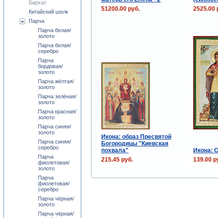
Бархат
51200.00 руб.
2525.00 
Китайский шелк
Парча
Парча белая/
золото
Парча белая/
серебро
Парча
бордовая/
золото
Парча жёлтая/
золото
Парча зелёная/
золото
Парча красная/
золото
Парча синяя/
золото
Икона: образ Пресвятой
Парча синяя/
Богородицы "Киевская
серебро
похвала"
Икона: 
Парча
215.45 руб.
139.00 р
фиолетовая/
золото
Парча
фиолетовая/
серебро
Парча чёрная/
золото
Парча чёрная/