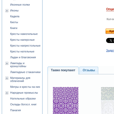
Иконные полки
Опци
Иконы
Кадила
Кол-в
Киоты
Книги
Ку
Кресты намогильные
Кресты наперсные
Кресты напрестольные
Задат
Кресты нательные
Ладан и благовония
Лампады и
кронштейны
Также покупают
Отзывы
Лампадные стаканчики
Материалы для
облачений
Митры и кресты на них
Народные промыслы
Нательные образки
Оклады богосл. книг
Панагия