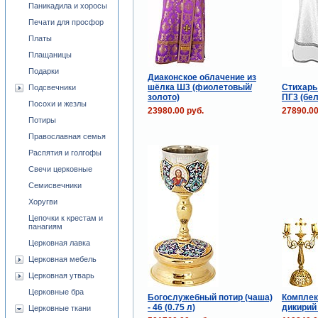
Паникадила и хоросы
Печати для просфор
Платы
Плащаницы
Подарки
Диаконское облачение из
шёлка Ш3 (фиолетовый/
Стихарь
Подсвечники
золото)
ПГ3 (бе
Посохи и жезлы
23980.00 руб.
27890.00
Потиры
Православная семья
Распятия и голгофы
Свечи церковные
Семисвечники
Хоругви
Цепочки к крестам и
панагиям
Церковная лавка
Церковная мебель
Церковная утварь
Церковные бра
Богослужебный потир (чаша)
Комплек
- 46 (0.75 л)
дикирий
Церковные ткани