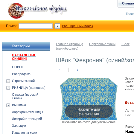
Оплата
Телеф
Поиск:
Расширенный поиск
Главная страница
-
Церковные ткани
-
Шелк
-
Категории
(синий/золото)
ПАСХАЛЬНЫЕ
СКИДКИ!
Шёлк "Феврония" (синий/зо
НОВОЕ
←
→
Распродажа
Высок
Отрезы тканей
класс
полиэ
РИЗНИЦА (на пошив)
химчи
Одежда (русский
стиль)
Дета
Вышивка
Нажмите для
Арти
Дарохранительницы
увеличения
Вес
Дикирий и трикирий
Щёлкните на фото для увеличения
Закладки
Рыноч
Наша
Изделия из кожи