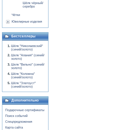
Шёлк чёрный/
серебро
Чётки
Ювелирные изделия
Бестселлеры
Шёлк "Николаевский"
(синий/золото)
Шелк "Алания" (синий/
золото)
Шелк "Вильно" (синий/
золото)
Шёлк "Коломна"
(синий/золото)
Шёлк "Златоуст"
(синий/золото)
Дополнительно
Подарочные сертификаты
Поиск событий
Спецпредложения
Карта сайта