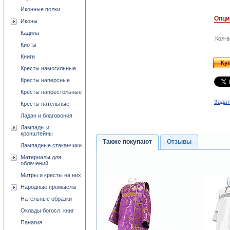
Иконные полки
Опци
Иконы
Кадила
Кол-в
Киоты
Книги
Ку
Кресты намогильные
Кресты наперсные
Кресты напрестольные
Задат
Кресты нательные
Ладан и благовония
Лампады и
кронштейны
Также покупают
Отзывы
Лампадные стаканчики
Материалы для
облачений
Митры и кресты на них
Народные промыслы
Нательные образки
Оклады богосл. книг
Панагия