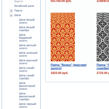
501760.00 руб.
119840.0
Бархат
Китайский шелк
Парча
Шелк
Шёлк белый/
золото
Шёлк белый/
серебро
Шёлк
бордовый/
золото
Шёлк жёлтый/
золото
Шёлк зелёный/
золото
Шёлк красный/
золото
Парча "Венец" (красная/
Парча "
Шёлк синий/
золото)
серебро
золото
1825.00 руб.
2725.00 
Шёлк синий/
серебро
Шёлк
фиолетовый/
золото
Шёлк
фиолетовый/
серебро
Шёлк чёрный/
золото