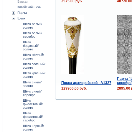
2575.00 руб.
48720.00
Бархат
Китайский шелк
Парча
Шелк
Шёлк белый/
золото
Шёлк белый/
серебро
Шёлк
бордовый/
золото
Шёлк жёлтый/
золото
Шёлк зелёный/
золото
Шёлк красный/
золото
Парча "Ц
Шёлк синий/
Посох архиерейский - A1327
серебро
золото
129900.00 руб.
2895.00 
Шёлк синий/
серебро
Шёлк
фиолетовый/
золото
Шёлк
фиолетовый/
серебро
Шёлк чёрный/
золото