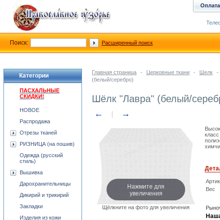
Оплата
Телеф
Поиск:
Расширенный поиск
Главная страница
-
Церковные ткани
-
Шелк
-
Категории
(белый/серебро)
ПАСХАЛЬНЫЕ
СКИДКИ!
Шёлк "Лавра" (белый/сереб
НОВОЕ
←
→
Распродажа
Высок
Отрезы тканей
класс
полиэ
РИЗНИЦА (на пошив)
химчи
Одежда (русский
стиль)
Дета
Вышивка
Арти
Дарохранительницы
Нажмите для
Вес
увеличения
Дикирий и трикирий
Закладки
Щёлкните на фото для увеличения
Рыноч
Наша
Изделия из кожи