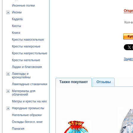
Иконные полки
Опци
Иконы
Кадила
Кол-в
Киоты
Книги
Ку
Кресты намогильные
Кресты наперсные
Кресты напрестольные
Задат
Кресты нательные
Ладан и благовония
Лампады и
кронштейны
Также покупают
Отзывы
Лампадные стаканчики
Материалы для
облачений
Митры и кресты на них
Народные промыслы
Нательные образки
Оклады богосл. книг
Панагия