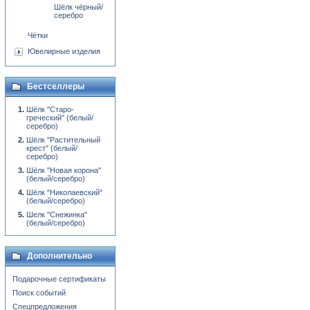
Шёлк чёрный/
серебро
Чётки
Ювелирные изделия
Бестселлеры
Шёлк "Старо-
греческий" (белый/
серебро)
Шёлк "Растительный
крест" (белый/
серебро)
Шёлк "Новая корона"
(белый/серебро)
Шёлк "Николаевский"
(белый/серебро)
Шелк "Снежинка"
(белый/серебро)
Дополнительно
Подарочные сертификаты
Поиск событий
Спецпредложения