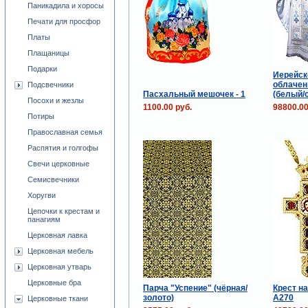
Паникадила и хоросы
Печати для просфор
Платы
Плащаницы
Подарки
Иерейск
облачен
Подсвечники
Пасхальный мешочек - 1
(белый/
Посохи и жезлы
1100.00 руб.
98800.00
Потиры
Православная семья
Распятия и голгофы
Свечи церковные
Семисвечники
Хоругви
Цепочки к крестам и
панагиям
Церковная лавка
Церковная мебель
Церковная утварь
Церковные бра
Парча "Успение" (чёрная/
Крест н
золото)
А270
Церковные ткани