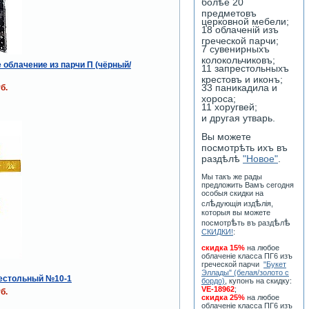
болѣе 20
предметовъ
церковной мебели;
18 облаченiй изъ
греческой парчи;
7 сувенирныхъ
колокольчиковъ;
 облачение из парчи П (чёрный/
11 запрестольныхъ
крестовъ и иконъ;
33 паникадила и
б.
хороса;
11 хоругвей;
и другая утварь.
Вы можете
посмотрѣть ихъ въ
раздѣлѣ
"Новое"
.
Мы такъ же рады
предложить Вамъ сегодня
особыя скидки на
ѣ
ѣ
сл
дующiя изд
лiя,
которыя вы можете
ѣ
ѣ
ѣ
посмотр
ть въ разд
л
СКИДКИ!
:
скидка 15%
на любое
облаченiе класса ПГ6 изъ
греческой парчи
"Букет
Эллады" (белая/золото с
рестольный №10-1
бордо)
, купонъ на скидку:
VE-18962
;
б.
скидка 25%
на любое
облаченiе класса ПГ6 изъ