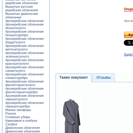
иерейские облачения
Вышитые русские
Опци
иерейские облачения
Вышитые диаконские
облачения
Архиерейские облачения
Кол-в
Архиерейские облачения
белые/золото
Архиерейские облачения
Ку
белые/серебро
Архиерейские облачения
бордо/золото
Архиерейские облачения
жёлтые/золото
Архиерейские облачения
Задат
зелёные/золото
Архиерейские облачения
красные/золото
Архиерейские облачения
синие/золото
Архиерейские облачения
Также покупают
Отзывы
синие/серебро
Архиерейские облачения
фиолетовые/золото
Архиерейские облачения
фиолетовые/серебро
Архиерейские облачения
чёрные/золото
Архиерейские облачения
чёрные/серебро
Малые омофоры
Разное
Головные уборы
Камилавки и клобуки
Скуфьи
Диаконские облачения
Диаконские облачения