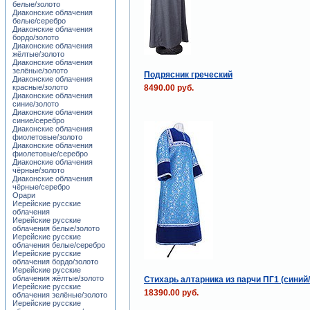
белые/золото
Диаконские облачения
белые/серебро
Диаконские облачения
бордо/золото
Диаконские облачения
жёлтые/золото
Диаконские облачения
зелёные/золото
Подрясник греческий
Диаконские облачения
8490.00 руб.
красные/золото
Диаконские облачения
синие/золото
Диаконские облачения
синие/серебро
Диаконские облачения
фиолетовые/золото
Диаконские облачения
фиолетовые/серебро
Диаконские облачения
чёрные/золото
Диаконские облачения
чёрные/серебро
Орари
Иерейские русские
облачения
Иерейские русские
облачения белые/золото
Иерейские русские
облачения белые/серебро
Иерейские русские
облачения бордо/золото
Иерейские русские
облачения жёлтые/золото
Стихарь алтарника из парчи ПГ1 (синий
Иерейские русские
18390.00 руб.
облачения зелёные/золото
Иерейские русские