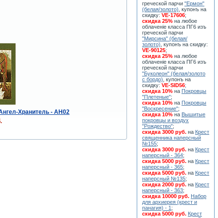
греческой парчи
"Ермон"
(белая/золото)
, купонъ на
скидку:
VE-17606
;
скидка 25%
на любое
облаченiе класса ПГ6 изъ
греческой парчи
"Мирсина" (белая/
золото)
, купонъ на скидку:
VE-90125
;
скидка 25%
на любое
облаченiе класса ПГ6 изъ
греческой парчи
"Буколеон" (белая/золото
с бордо)
, купонъ на
скидку:
VE-SID56
;
скидка 10%
на
Покровцы
"Плетеные"
;
скидка 10%
на
Покровцы
"Воскресение"
;
 Ангел-Хранитель - AH02
скидка 10%
на
Вышитые
покровцы и воздух
.
"Рождество"
;
скидка 3000 руб.
на
Крест
священника наперсный
№155
;
скидка 3000 руб.
на
Крест
наперсный - 364
;
скидка 5000 руб.
на
Крест
наперсный - 365
;
скидка 5000 руб.
на
Крест
наперсный №135
;
скидка 2000 руб.
на
Крест
наперсный - 363
;
скидка 10000 руб.
Набор
для архиерея (крест и
панагия) - 1
;
скидка 5000 руб.
Крест