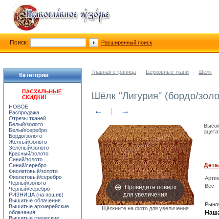
Поиск:
Расширенный поиск
Главная страница
-
Церковные ткани
-
Шелк
-
Категории
ПАСХАЛЬНЫЕ
Шёлк "Лигурия" (бордо/золо
СКИДКИ!
НОВОЕ
←
→
Распродажа
Отрезы тканей
Белый/золото
Высок
Белый/серебро
ацета
Бордо/золото
Жёлтый/золото
Зелёный/золото
Красный/золото
Синий/золото
Дета
Синий/серебро
Фиолетовый/золото
Фиолетовый/серебро
Арти
Чёрный/золото
Проведите поверх
Вес
Чёрный/серебро
для увеличения
РИЗНИЦА (на пошив)
Вышитые облачения
Рыноч
Вышитые архиерейские
Щёлкните на фото для увеличения
облачения
Наша
Вышитые греческие