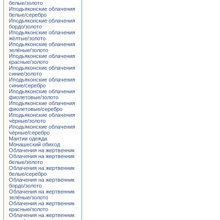
белые/золото
Иподьяконские облачения
белые/серебро
Иподьяконские облачения
бордо/золото
Иподьяконские облачения
жёлтые/золото
Иподьяконские облачения
зелёные/золото
Иподьяконские облачения
красные/золото
Иподьяконские облачения
синие/золото
Иподьяконские облачения
синие/серебро
Иподьяконские облачения
фиолетовые/золото
Иподьяконские облачения
фиолетовые/серебро
Иподьяконские облачения
чёрные/золото
Иподьяконские облачения
чёрные/серебро
Мантии одежда
Монашеский обиход
Облачения на жертвенник
Облачения на жертвенник
белые/золото
Облачения на жертвенник
белые/серебро
Облачения на жертвенник
бордо/золото
Облачения на жертвенник
зелёные/золото
Облачения на жертвенник
красные/золото
Облачения на жертвенник