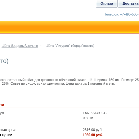
Оплата
Доставка
Телефон: +7-495-505-
Шёлк бордовый/золото
-
Шёлк "Лигурия" (бордо/золото)
то)
окачественный шёлк для церковных облачений, класс Ш4. Ширина: 150 см. Размер: 25
т 25%. Совет по уходу: сухая химчистка. Цена дана за 1 погонный метр.
ли
кул
FAR-K514s-CG
0.50
кг
ная цена:
2316.00
руб.
 цена:
1930.00
руб.