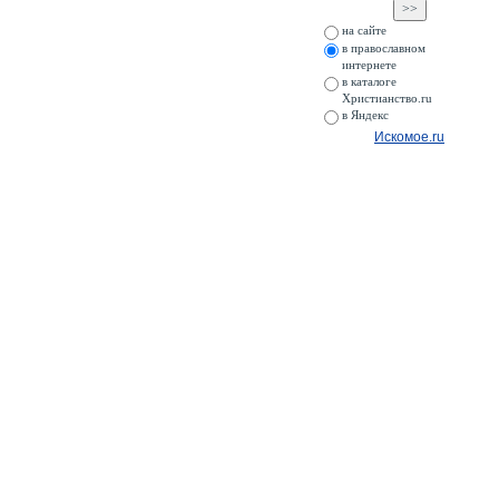
на сайте
в православном
интернете
в каталоге
Христианство.ru
в Яндекс
Искомое.ru