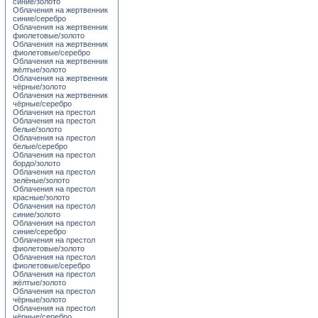
синие/золото
Облачения на жертвенник
синие/серебро
Облачения на жертвенник
фиолетовые/золото
Облачения на жертвенник
фиолетовые/серебро
Облачения на жертвенник
жёлтые/золото
Облачения на жертвенник
чёрные/золото
Облачения на жертвенник
чёрные/серебро
Облачения на престол
Облачения на престол
белые/золото
Облачения на престол
белые/серебро
Облачения на престол
бордо/золото
Облачения на престол
зелёные/золото
Облачения на престол
красные/золото
Облачения на престол
синие/золото
Облачения на престол
синие/серебро
Облачения на престол
фиолетовые/золото
Облачения на престол
фиолетовые/серебро
Облачения на престол
жёлтые/золото
Облачения на престол
чёрные/золото
Облачения на престол
чёрные/серебро