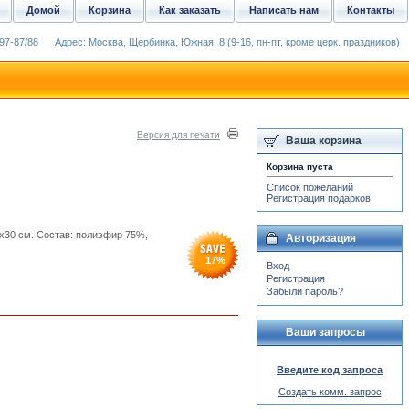
Домой
Корзина
Как заказать
Написать нам
Контакты
97-87/88
Адрес: Москва, Щербинка, Южная, 8 (9-16, пн-пт, кроме церк. праздников)
Версия для печати
Ваша корзина
Корзина пуста
Список пожеланий
Регистрация подарков
x30 см. Состав: полиэфир 75%,
Авторизация
17
%
Вход
Регистрация
Забыли пароль?
Ваши запросы
Введите код запроса
Создать комм. запрос