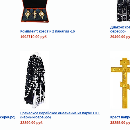
Диаконское
Комплект: крест и 2 панагии -16
серебро)
1902710.00 руб.
29490.00 ру
Греческое иерейское облачение из парчи ПГ1
/серебро)
(чёрный/серебро)
Крест нап
32890.00 руб.
38255.00 ру