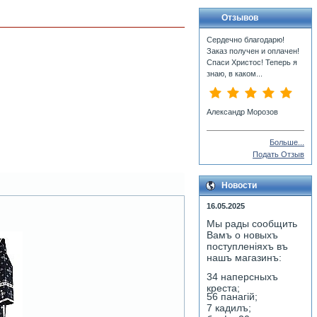
Отзывов
Сердечно благодарю!
Заказ получен и оплачен!
Спаси Христос! Теперь я
знаю, в каком...
Александр Морозов
Больше...
Подать Отзыв
Новости
16.05.2025
Мы рады сообщить
Вамъ о новыхъ
поступленiяхъ въ
нашъ магазинъ:
34 наперсныхъ
креста;
56 панагiй;
7 кадилъ;