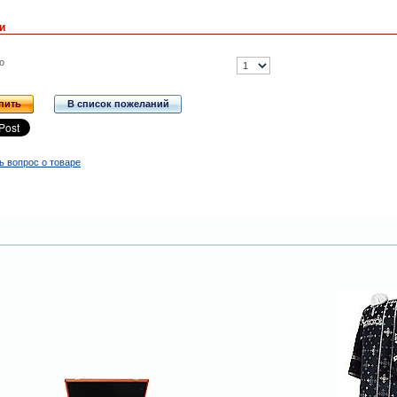
и
о
пить
В список пожеланий
ь вопрос о товаре