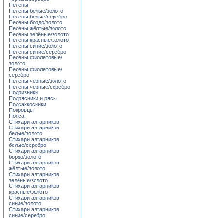
Пелены
Пелены белые/золото
Пелены белые/серебро
Пелены бордо/золото
Пелены жёлтые/золото
Пелены зелёные/золото
Пелены красные/золото
Пелены синие/золото
Пелены синие/серебро
Пелены фиолетовые/
золото
Пелены фиолетовые/
серебро
Пелены чёрные/золото
Пелены чёрные/серебро
Подризники
Подрясники и рясы
Подсаккосники
Покровцы
Пояса
Стихари алтарников
Стихари алтарников
белые/золото
Стихари алтарников
белые/серебро
Стихари алтарников
бордо/золото
Стихари алтарников
жёлтые/золото
Стихари алтарников
зелёные/золото
Стихари алтарников
красные/золото
Стихари алтарников
синие/золото
Стихари алтарников
синие/серебро