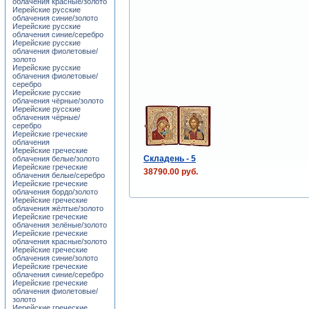
облачения красные/золото
Иерейские русские
облачения синие/золото
Иерейские русские
облачения синие/серебро
Иерейские русские
облачения фиолетовые/
золото
Иерейские русские
облачения фиолетовые/
серебро
Иерейские русские
облачения чёрные/золото
Иерейские русские
облачения чёрные/
серебро
Иерейские греческие
облачения
Иерейские греческие
Складень - 5
облачения белые/золото
Иерейские греческие
38790.00 руб.
облачения белые/серебро
Иерейские греческие
облачения бордо/золото
Иерейские греческие
облачения жёлтые/золото
Иерейские греческие
облачения зелёные/золото
Иерейские греческие
облачения красные/золото
Иерейские греческие
облачения синие/золото
Иерейские греческие
облачения синие/серебро
Иерейские греческие
облачения фиолетовые/
золото
Иерейские греческие