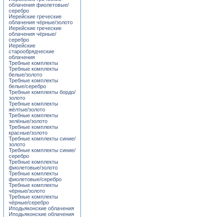
облачения фиолетовые/
серебро
Иерейские греческие
облачения чёрные/золото
Иерейские греческие
облачения чёрные/
серебро
Иерейские
старообрядческие
облачения
Требные комплекты
Требные комплекты
белые/золото
Требные комплекты
белые/серебро
Требные комплекты бордо/
золото
Требные комплекты
жёлтые/золото
Требные комплекты
зелёные/золото
Требные комплекты
красные/золото
Требные комплекты синие/
золото
Требные комплекты синие/
серебро
Требные комплекты
фиолетовые/золото
Требные комплекты
фиолетовые/серебро
Требные комплекты
чёрные/золото
Требные комплекты
чёрные/серебро
Иподьяконские облачения
Иподьяконские облачения