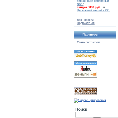
священника наперсный
№29
;
скидка 5000 руб.
на
Церковный аналой - Р21
.
Все новости
Подписаться
Партнеры
Стать партнером
Поиск