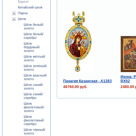
Бархат
Китайский шелк
Парча
Шелк
Шёлк белый/
золото
Шёлк белый/
серебро
Шёлк
бордовый/
золото
Шёлк жёлтый/
золото
Шёлк зелёный/
золото
Шёлк красный/
Икона: 
золото
Панагия Казанская - А1283
RX02
Шёлк синий/
46760.00 руб.
2480.00 
золото
Шёлк синий/
серебро
Шёлк
фиолетовый/
золото
Шёлк
фиолетовый/
серебро
Шёлк чёрный/
золото