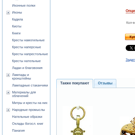
Иконные полки
Опци
Иконы
Кадила
Кол-в
Киоты
Книги
Ку
Кресты намогильные
Кресты наперсные
Кресты напрестольные
Задат
Кресты нательные
Ладан и благовония
Лампады и
кронштейны
Также покупают
Отзывы
Лампадные стаканчики
Материалы для
облачений
Митры и кресты на них
Народные промыслы
Нательные образки
Оклады богосл. книг
Панагия