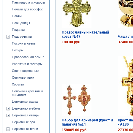
Паникадила и хоросы
Печати для просфор
Платы
Плащаницы
Подарки
Православный нательный
крест №47
Чаша ли
Подсвечники
180.00 руб.
37400.00
Посохи и жезлы
Потиры
Православная семья
Распятия и голгофы
Свечи церковные
Семисвечники
Хоругви
Цепочки к крестам и
панагиям
Церковная лавка
Церковная мебель
Церковная утварь
Набор для архиерея (крест и
Крест н
Церковные бра
панагия) №14
- А186
Церковные ткани
158005.00 руб.
27330.00