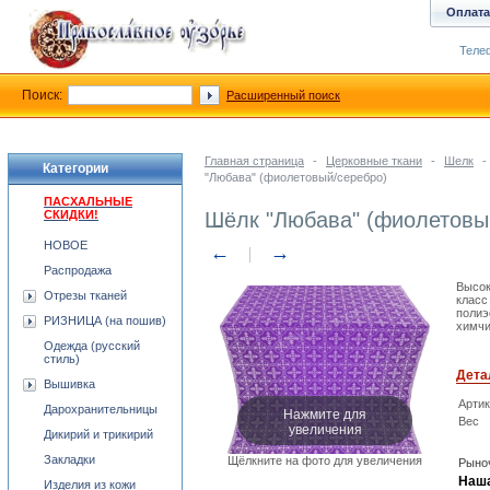
Оплата
Телеф
Поиск:
Расширенный поиск
Главная страница
-
Церковные ткани
-
Шелк
-
Категории
"Любава" (фиолетовый/серебро)
ПАСХАЛЬНЫЕ
СКИДКИ!
Шёлк "Любава" (фиолетовы
НОВОЕ
←
→
Распродажа
Высок
Отрезы тканей
класс
полиэ
РИЗНИЦА (на пошив)
химчи
Одежда (русский
стиль)
Дета
Вышивка
Арти
Дарохранительницы
Нажмите для
Вес
увеличения
Дикирий и трикирий
Закладки
Щёлкните на фото для увеличения
Рыноч
Наша
Изделия из кожи