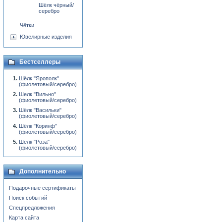
Шёлк чёрный/
серебро
Чётки
Ювелирные изделия
Бестселлеры
Шёлк "Ярополк"
(фиолетовый/серебро)
Шелк "Вильно"
(фиолетовый/серебро)
Шёлк "Васильки"
(фиолетовый/серебро)
Шёлк "Коринф"
(фиолетовый/серебро)
Шёлк "Роза"
(фиолетовый/серебро)
Дополнительно
Подарочные сертификаты
Поиск событий
Спецпредложения
Карта сайта