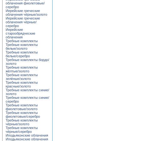
облачения фиолетовые/
серебро
Иерейские греческие
облачения чёрные/золото
Иерейские греческие
облачения чёрные/
серебро
Иерейские
старообрядческие
облачения
Требные комплекты
Требные комплекты
белые/золото
Требные комплекты
белые/серебро
Требные комплекты бордо/
золото
Требные комплекты
жёлтые/золото
Требные комплекты
зелёные/золото
Требные комплекты
красные/золото
Требные комплекты синие/
золото
Требные комплекты синие/
серебро
Требные комплекты
фиолетовые/золото
Требные комплекты
фиолетовые/серебро
Требные комплекты
чёрные/золото
Требные комплекты
чёрные/серебро
Иподьяконские облачения
Иподьяконские облачения