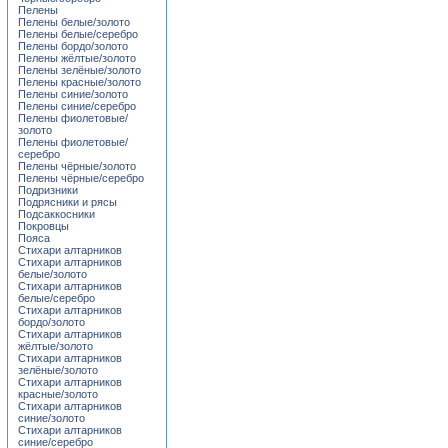
Пелены
Пелены белые/золото
Пелены белые/серебро
Пелены бордо/золото
Пелены жёлтые/золото
Пелены зелёные/золото
Пелены красные/золото
Пелены синие/золото
Пелены синие/серебро
Пелены фиолетовые/
золото
Пелены фиолетовые/
серебро
Пелены чёрные/золото
Пелены чёрные/серебро
Подризники
Подрясники и рясы
Подсаккосники
Покровцы
Пояса
Стихари алтарников
Стихари алтарников
белые/золото
Стихари алтарников
белые/серебро
Стихари алтарников
бордо/золото
Стихари алтарников
жёлтые/золото
Стихари алтарников
зелёные/золото
Стихари алтарников
красные/золото
Стихари алтарников
синие/золото
Стихари алтарников
синие/серебро