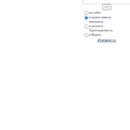
на сайте
в православном
интернете
в каталоге
Христианство.ru
в Яндекс
Искомое.ru