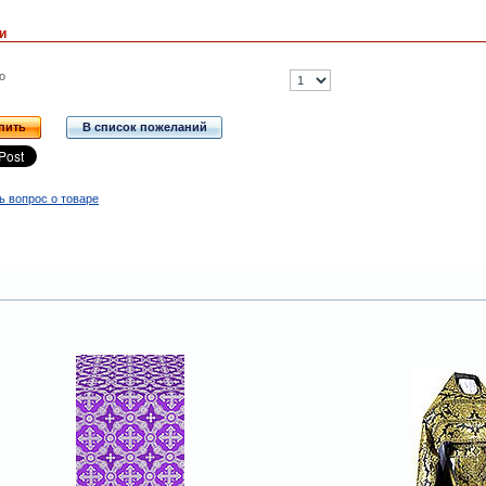
и
о
пить
В список пожеланий
ь вопрос о товаре