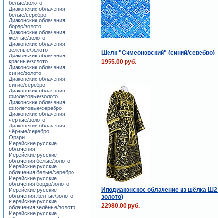
белые/золото
Диаконские облачения
белые/серебро
Диаконские облачения
бордо/золото
Диаконские облачения
жёлтые/золото
Диаконские облачения
зелёные/золото
Шелк "Симеоновский" (синий/серебро)
Диаконские облачения
1955.00 руб.
красные/золото
Диаконские облачения
синие/золото
Диаконские облачения
синие/серебро
Диаконские облачения
фиолетовые/золото
Диаконские облачения
фиолетовые/серебро
Диаконские облачения
чёрные/золото
Диаконские облачения
чёрные/серебро
Орари
Иерейские русские
облачения
Иерейские русские
облачения белые/золото
Иерейские русские
облачения белые/серебро
Иерейские русские
облачения бордо/золото
Иподиаконское облачение из шёлка Ш2 
Иерейские русские
облачения жёлтые/золото
золото)
Иерейские русские
22980.00 руб.
облачения зелёные/золото
Иерейские русские