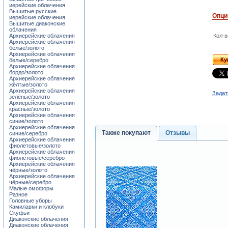
иерейские облачения
Вышитые русские
Опци
иерейские облачения
Вышитые диаконские
облачения
Архиерейские облачения
Кол-в
Архиерейские облачения
белые/золото
Архиерейские облачения
Ку
белые/серебро
Архиерейские облачения
бордо/золото
Архиерейские облачения
жёлтые/золото
Архиерейские облачения
Задат
зелёные/золото
Архиерейские облачения
красные/золото
Архиерейские облачения
синие/золото
Архиерейские облачения
Также покупают
Отзывы
синие/серебро
Архиерейские облачения
фиолетовые/золото
Архиерейские облачения
фиолетовые/серебро
Архиерейские облачения
чёрные/золото
Архиерейские облачения
чёрные/серебро
Малые омофоры
Разное
Головные уборы
Камилавки и клобуки
Скуфьи
Диаконские облачения
Диаконские облачения