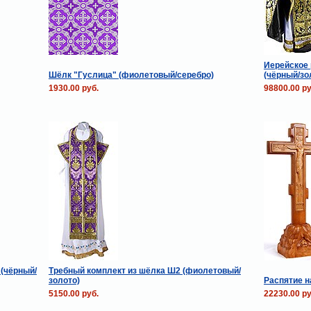
Иерейское 
Шёлк "Гуслица" (фиолетовый/серебро)
(чёрный/зо
1930.00 руб.
98800.00 ру
(чёрный/
Требный комплект из шёлка Ш2 (фиолетовый/
золото)
Распятие н
5150.00 руб.
22230.00 ру