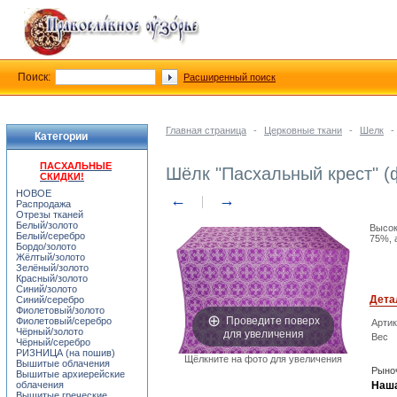
Поиск:
Расширенный поиск
Главная страница
-
Церковные ткани
-
Шелк
-
Категории
ПАСХАЛЬНЫЕ
Шёлк "Пасхальный крест" (
СКИДКИ!
НОВОЕ
←
→
Распродажа
Отрезы тканей
Белый/золото
Высок
Белый/серебро
75%, 
Бордо/золото
Жёлтый/золото
Зелёный/золото
Красный/золото
Синий/золото
Дета
Синий/серебро
Фиолетовый/золото
Проведите поверх
Фиолетовый/серебро
Арти
для увеличения
Чёрный/золото
Вес
Чёрный/серебро
РИЗНИЦА (на пошив)
Щёлкните на фото для увеличения
Вышитые облачения
Рыноч
Вышитые архиерейские
облачения
Наша
Вышитые греческие