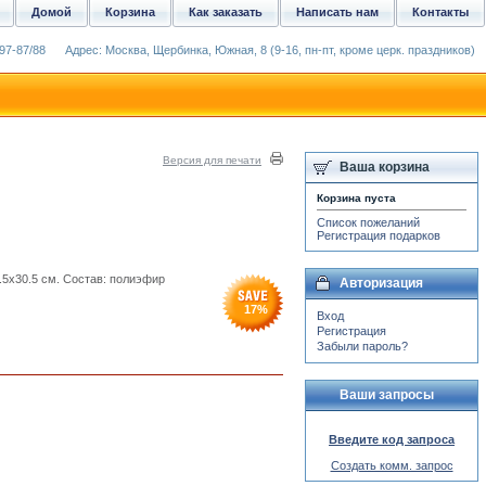
Домой
Корзина
Как заказать
Написать нам
Контакты
97-87/88
Адрес: Москва, Щербинка, Южная, 8 (9-16, пн-пт, кроме церк. праздников)
Версия для печати
Ваша корзина
Корзина пуста
Список пожеланий
Регистрация подарков
.5x30.5 см. Состав: полиэфир
Авторизация
17
%
Вход
Регистрация
Забыли пароль?
Ваши запросы
Введите код запроса
Создать комм. запрос