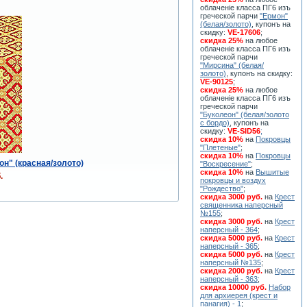
облаченiе класса ПГ6 изъ
греческой парчи
"Ермон"
(белая/золото)
, купонъ на
скидку:
VE-17606
;
скидка 25%
на любое
облаченiе класса ПГ6 изъ
греческой парчи
"Мирсина" (белая/
золото)
, купонъ на скидку:
VE-90125
;
скидка 25%
на любое
облаченiе класса ПГ6 изъ
греческой парчи
"Буколеон" (белая/золото
с бордо)
, купонъ на
скидку:
VE-SID56
;
скидка 10%
на
Покровцы
"Плетеные"
;
скидка 10%
на
Покровцы
он" (красная/золото)
"Воскресение"
;
скидка 10%
на
Вышитые
.
покровцы и воздух
"Рождество"
;
скидка 3000 руб.
на
Крест
священника наперсный
№155
;
скидка 3000 руб.
на
Крест
наперсный - 364
;
скидка 5000 руб.
на
Крест
наперсный - 365
;
скидка 5000 руб.
на
Крест
наперсный №135
;
скидка 2000 руб.
на
Крест
наперсный - 363
;
скидка 10000 руб.
Набор
для архиерея (крест и
панагия) - 1
;