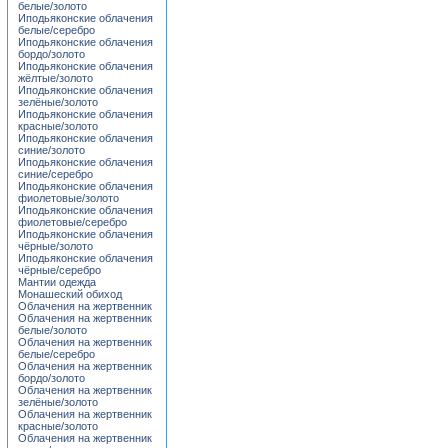
белые/золото
Иподьяконские облачения
белые/серебро
Иподьяконские облачения
бордо/золото
Иподьяконские облачения
жёлтые/золото
Иподьяконские облачения
зелёные/золото
Иподьяконские облачения
красные/золото
Иподьяконские облачения
синие/золото
Иподьяконские облачения
синие/серебро
Иподьяконские облачения
фиолетовые/золото
Иподьяконские облачения
фиолетовые/серебро
Иподьяконские облачения
чёрные/золото
Иподьяконские облачения
чёрные/серебро
Мантии одежда
Монашеский обиход
Облачения на жертвенник
Облачения на жертвенник
белые/золото
Облачения на жертвенник
белые/серебро
Облачения на жертвенник
бордо/золото
Облачения на жертвенник
зелёные/золото
Облачения на жертвенник
красные/золото
Облачения на жертвенник