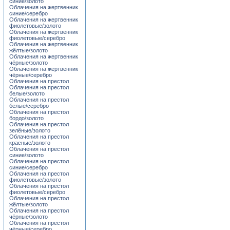
синие/золото
Облачения на жертвенник
синие/серебро
Облачения на жертвенник
фиолетовые/золото
Облачения на жертвенник
фиолетовые/серебро
Облачения на жертвенник
жёлтые/золото
Облачения на жертвенник
чёрные/золото
Облачения на жертвенник
чёрные/серебро
Облачения на престол
Облачения на престол
белые/золото
Облачения на престол
белые/серебро
Облачения на престол
бордо/золото
Облачения на престол
зелёные/золото
Облачения на престол
красные/золото
Облачения на престол
синие/золото
Облачения на престол
синие/серебро
Облачения на престол
фиолетовые/золото
Облачения на престол
фиолетовые/серебро
Облачения на престол
жёлтые/золото
Облачения на престол
чёрные/золото
Облачения на престол
чёрные/серебро