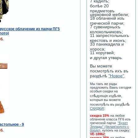
7 кадилъ;
болѣе 20
предметовъ
церковной мебели;
18 облаченiй изъ
греческой парчи;
7 сувенирныхъ
русское облачение из парчи ПГ5
колокольчиковъ;
лото)
11 запрестольныхъ
б.
крестовъ и иконъ;
33 паникадила и
хороса;
11 хоругвей;
и другая утварь.
Вы можете
посмотрѣть ихъ въ
раздѣлѣ
"Новое"
.
Мы такъ же рады
предложить Вамъ сегодня
особыя скидки на
ѣ
ѣ
сл
дующiя изд
лiя,
которыя вы можете
ѣ
ѣ
ѣ
посмотр
ть въ разд
л
СКИДКИ!
:
скидка 15%
на любое
облаченiе класса ПГ6 изъ
греческой парчи
"Букет
астольное - 9
Эллады" (белая/золото с
б.
бордо)
, купонъ на скидку:
VE-18962
;
скидка 25%
на любое