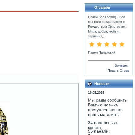
Отзывов
Спаси Вас Господь! Вас
мы тоже поздравляем с
Рождеством Христовым!
Мира, добра, любви,
терпения,...
Павел Палехский
Больше...
Подать Отзыв
Новости
16.05.2025
Мы рады сообщить
Вамъ о новыхъ
поступленiяхъ въ
нашъ магазинъ:
34 наперсныхъ
креста;
56 панагiй;