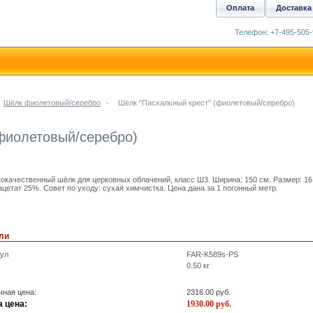
Оплата
Доставка
Телефон: +7-495-505-
Шёлк фиолетовый/серебро
-
Шёлк "Пасхальный крест" (фиолетовый/серебро)
фиолетовый/серебро)
окачественный шёлк для церковных облачений, класс Ш3. Ширина: 150 см. Размер: 16
ацетат 25%. Совет по уходу: сухая химчистка. Цена дана за 1 погонный метр.
ли
кул
FAR-K589s-PS
0.50
кг
ная цена:
2316.00
руб.
 цена:
1930.00
руб.