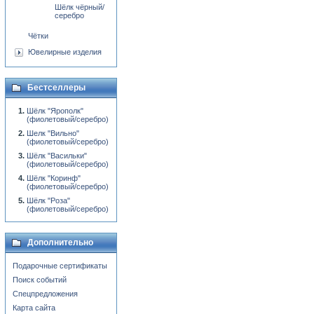
Шёлк чёрный/
серебро
Чётки
Ювелирные изделия
Бестселлеры
Шёлк "Ярополк"
(фиолетовый/серебро)
Шелк "Вильно"
(фиолетовый/серебро)
Шёлк "Васильки"
(фиолетовый/серебро)
Шёлк "Коринф"
(фиолетовый/серебро)
Шёлк "Роза"
(фиолетовый/серебро)
Дополнительно
Подарочные сертификаты
Поиск событий
Спецпредложения
Карта сайта