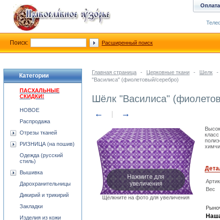
Оплата
Телеф
Поиск:
Расширенный поиск
Главная страница
-
Церковные ткани
-
Шелк
-
Категории
"Василиса" (фиолетовый/серебро)
ПАСХАЛЬНЫЕ
СКИДКИ!
Шёлк "Василиса" (фиолето
НОВОЕ
←
→
Распродажа
Высок
Отрезы тканей
класс
полиэ
РИЗНИЦА (на пошив)
химчи
Одежда (русский
стиль)
Дета
Вышивка
Нажмите для
Арти
увеличения
Дарохранительницы
Вес
Дикирий и трикирий
Щёлкните на фото для увеличения
Закладки
Рыноч
Наша
Изделия из кожи