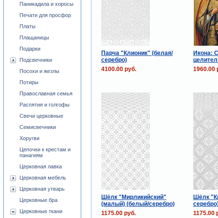
Паникадила и хоросы
Печати для просфор
Платы
Плащаницы
Подарки
Парча "Клионик" (белая/
Икона: 
серебро)
целител
Подсвечники
4100.00 руб.
1960.00 
Посохи и жезлы
Потиры
Православная семья
Распятия и голгофы
Свечи церковные
Семисвечники
Хоругви
Цепочки к крестам и
панагиям
Церковная лавка
Церковная мебель
Церковная утварь
Шёлк "Мирликийский"
Шёлк "К
Церковные бра
(малый) (белый/серебро)
серебро
Церковные ткани
1175.00 руб.
1175.00 