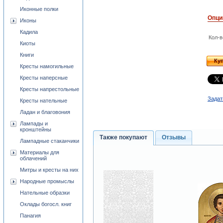
Иконные полки
Опци
Иконы
Кадила
Кол-в
Киоты
Книги
Ку
Кресты намогильные
Кресты наперсные
Кресты напрестольные
Задат
Кресты нательные
Ладан и благовония
Лампады и
кронштейны
Также покупают
Отзывы
Лампадные стаканчики
Материалы для
облачений
Митры и кресты на них
Народные промыслы
Нательные образки
Оклады богосл. книг
Панагия