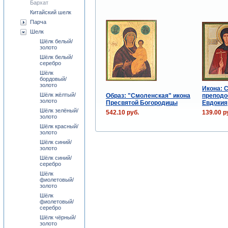
Бархат
Китайский шелк
Парча
Шелк
Шёлк белый/
золото
Шёлк белый/
серебро
Шёлк
бордовый/
золото
Икона: 
Шёлк жёлтый/
Образ: "Смоленская" икона
преподо
золото
Пресвятой Богородицы
Евдокия
Шёлк зелёный/
542.10 руб.
139.00 р
золото
Шёлк красный/
золото
Шёлк синий/
золото
Шёлк синий/
серебро
Шёлк
фиолетовый/
золото
Шёлк
фиолетовый/
серебро
Шёлк чёрный/
золото