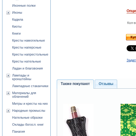
Иконные полки
Опци
Иконы
Кадила
Кол-в
Киоты
Книги
Ку
Кресты намогильные
Кресты наперсные
Кресты напрестольные
Задат
Кресты нательные
Ладан и благовония
Лампады и
кронштейны
Также покупают
Отзывы
Лампадные стаканчики
Материалы для
облачений
Митры и кресты на них
Народные промыслы
Нательные образки
Оклады богосл. книг
Панагия