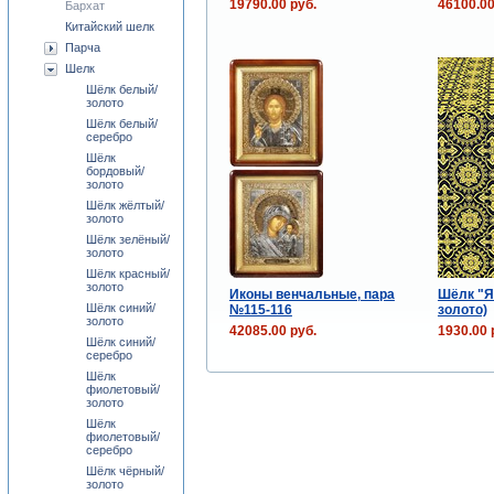
19790.00 руб.
46100.00
Бархат
Китайский шелк
Парча
Шелк
Шёлк белый/
золото
Шёлк белый/
серебро
Шёлк
бордовый/
золото
Шёлк жёлтый/
золото
Шёлк зелёный/
золото
Шёлк красный/
золото
Иконы венчальные, пара
Шёлк "Я
Шёлк синий/
№115-116
золото)
золото
42085.00 руб.
1930.00 
Шёлк синий/
серебро
Шёлк
фиолетовый/
золото
Шёлк
фиолетовый/
серебро
Шёлк чёрный/
золото