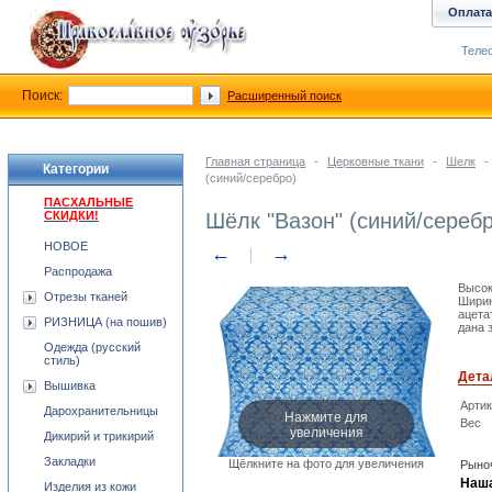
Оплата
Телеф
Поиск:
Расширенный поиск
Главная страница
-
Церковные ткани
-
Шелк
-
Категории
(синий/серебро)
ПАСХАЛЬНЫЕ
СКИДКИ!
Шёлк "Вазон" (синий/серебр
НОВОЕ
←
→
Распродажа
Высок
Отрезы тканей
Ширин
ацета
РИЗНИЦА (на пошив)
дана 
Одежда (русский
стиль)
Дета
Вышивка
Арти
Дарохранительницы
Нажмите для
Вес
увеличения
Дикирий и трикирий
Закладки
Щёлкните на фото для увеличения
Рыноч
Наша
Изделия из кожи