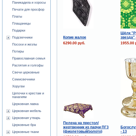
Паникадила и хоросы
Печати для просфор
Платы
Плащаницы
Подарки
Шёлк "Р
Копие малое
звезда"
Подсвечники
6290.00 руб.
1955.00 
Посохи и жезлы
Потиры
Православная семья
Распятия и голгофы
Свечи церковные
Семисвечники
Хоругви
Цепочки к крестам и
панагиям
Церковная лавка
Церковная мебель
Церковная утварь
Пелена на престол/
Церковные бра
жертвенник из парчи ПГ3
Богослу
(фиолетовый/золото)
- 13
Церковные ткани