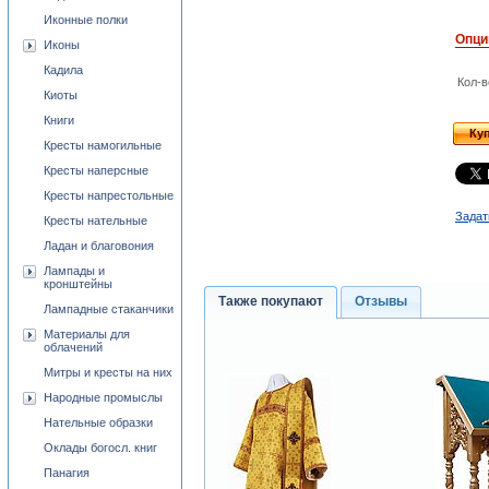
Иконные полки
Опци
Иконы
Кадила
Кол-в
Киоты
Книги
Ку
Кресты намогильные
Кресты наперсные
Кресты напрестольные
Задат
Кресты нательные
Ладан и благовония
Лампады и
кронштейны
Также покупают
Отзывы
Лампадные стаканчики
Материалы для
облачений
Митры и кресты на них
Народные промыслы
Нательные образки
Оклады богосл. книг
Панагия