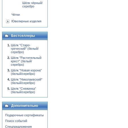
Шёлк чёрный/
серебро
Чётки
Ювелирные изделия
Бестселлеры
Шёлк "Старо-
греческий" (белый/
серебро)
Шёлк "Растительный
крест" (белый/
серебро)
Шёлк "Новая корона"
(белый/серебро)
Шёлк "Николаевский"
(белый/серебро)
Шелк "Снежинка"
(белый/серебро)
Дополнительно
Подарочные сертификаты
Поиск событий
Спецпредложения