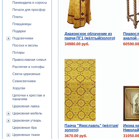
Паникадила и хоросы
Печати для просфор
Платы
Плащаницы
Подарки
Диаконское облачение из
Правосл
парчи ПГ1 (жёлтый/золото)
аналой -
Подсвечники
34980.00 руб.
60590.00
Посохи и жезлы
Потиры
Православная семья
Распятия и голгофы
Свечи церковные
Семисвечники
Хоругви
Цепочки к крестам и
панагиям
Церковная лавка
Церковная мебель
Церковная утварь
Парча "Ярославль" (жёлтая/
Икона н
Церковные бра
золото)
Николай
Церковные ткани
3670.00 руб.
31050.00