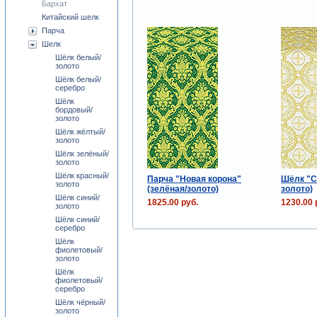
Бархат
Китайский шелк
Парча
Шелк
Шёлк белый/
золото
Шёлк белый/
серебро
Шёлк
бордовый/
золото
Шёлк жёлтый/
золото
Шёлк зелёный/
золото
Шёлк красный/
Парча "Новая корона"
Шёлк "С
золото
(зелёная/золото)
золото)
Шёлк синий/
1825.00 руб.
1230.00 
золото
Шёлк синий/
серебро
Шёлк
фиолетовый/
золото
Шёлк
фиолетовый/
серебро
Шёлк чёрный/
золото