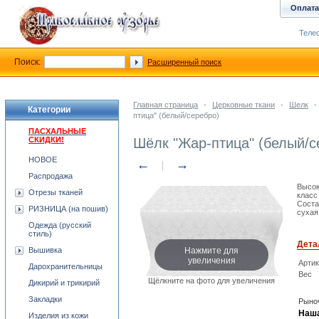
Оплата
Телеф
Поиск:
Расширенный поиск
Главная страница
-
Церковные ткани
-
Шелк
-
Категории
птица" (белый/серебро)
ПАСХАЛЬНЫЕ
СКИДКИ!
Шёлк "Жар-птица" (белый/с
НОВОЕ
←
→
Распродажа
Высок
Отрезы тканей
класс
Соста
РИЗНИЦА (на пошив)
сухая
Одежда (русский
стиль)
Дета
Нажмите для
Вышивка
увеличения
Арти
Дарохранительницы
Вес
Щёлкните на фото для увеличения
Дикирий и трикирий
Закладки
Рыноч
Наша
Изделия из кожи