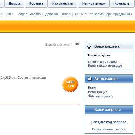
Домой
Корзина
Как заказать
Написать нам
Контакты
97-87/88
Адрес: Москва, Щербинка, Южная, 8 (9-16, пн-пт, кроме церк. праздников)
Версия для печати
Ваша корзина
Корзина пуста
Список пожеланий
Регистрация подарков
.5x16.5 см. Состав: полиэфир
Авторизация
17
%
Вход
Регистрация
Забыли пароль?
Ваши запросы
Введите код запроса
Создать комм. запрос