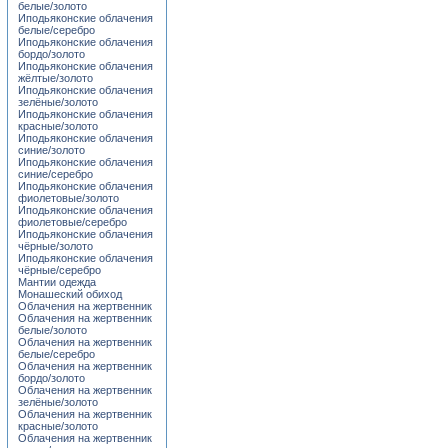
белые/золото
Иподьяконские облачения
белые/серебро
Иподьяконские облачения
бордо/золото
Иподьяконские облачения
жёлтые/золото
Иподьяконские облачения
зелёные/золото
Иподьяконские облачения
красные/золото
Иподьяконские облачения
синие/золото
Иподьяконские облачения
синие/серебро
Иподьяконские облачения
фиолетовые/золото
Иподьяконские облачения
фиолетовые/серебро
Иподьяконские облачения
чёрные/золото
Иподьяконские облачения
чёрные/серебро
Мантии одежда
Монашеский обиход
Облачения на жертвенник
Облачения на жертвенник
белые/золото
Облачения на жертвенник
белые/серебро
Облачения на жертвенник
бордо/золото
Облачения на жертвенник
зелёные/золото
Облачения на жертвенник
красные/золото
Облачения на жертвенник