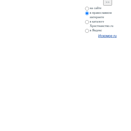
на сайте
в православном
интернете
в каталоге
Христианство.ru
в Яндекс
Искомое.ru