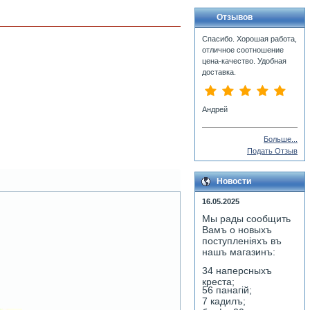
Отзывов
Спасибо. Хорошая работа,
отличное соотношение
цена-качество. Удобная
доставка.
Андрей
Больше...
Подать Отзыв
Новости
16.05.2025
Мы рады сообщить
Вамъ о новыхъ
поступленiяхъ въ
нашъ магазинъ:
34 наперсныхъ
креста;
56 панагiй;
7 кадилъ;