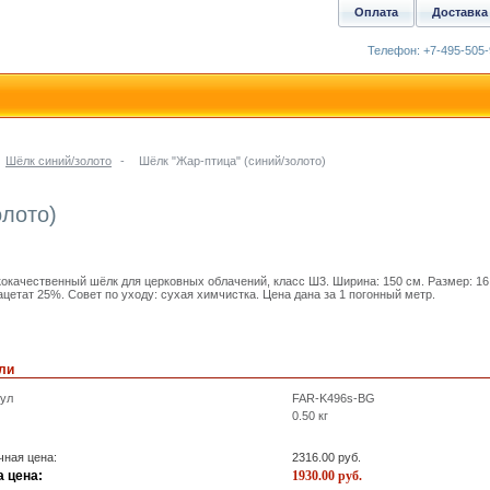
Оплата
Доставка
Телефон: +7-495-505-
Шёлк синий/золото
-
Шёлк "Жар-птица" (синий/золото)
олото)
окачественный шёлк для церковных облачений, класс Ш3. Ширина: 150 см. Размер: 16
ацетат 25%. Совет по уходу: сухая химчистка. Цена дана за 1 погонный метр.
ли
кул
FAR-K496s-BG
0.50
кг
ная цена:
2316.00
руб.
 цена:
1930.00
руб.