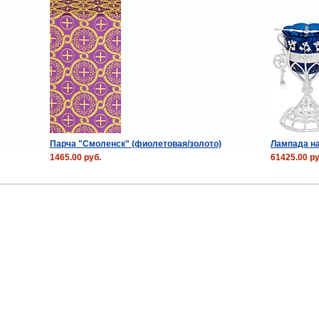
Парча "Смоленск" (фиолетовая/золото)
Лампада н
1465.00 руб.
61425.00 ру