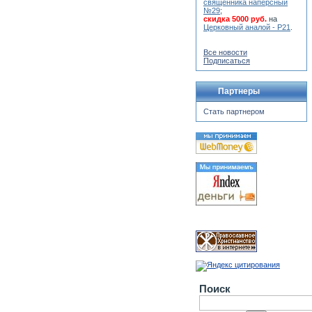
священника наперсный
№29
;
скидка 5000 руб.
на
Церковный аналой - Р21
.
Все новости
Подписаться
Партнеры
Стать партнером
Поиск