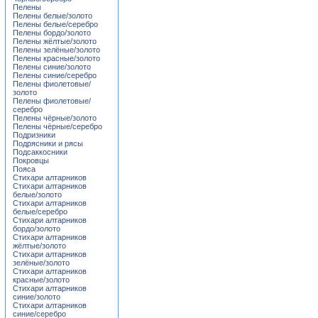
Пелены
Пелены белые/золото
Пелены белые/серебро
Пелены бордо/золото
Пелены жёлтые/золото
Пелены зелёные/золото
Пелены красные/золото
Пелены синие/золото
Пелены синие/серебро
Пелены фиолетовые/
золото
Пелены фиолетовые/
серебро
Пелены чёрные/золото
Пелены чёрные/серебро
Подризники
Подрясники и рясы
Подсаккосники
Покровцы
Пояса
Стихари алтарников
Стихари алтарников
белые/золото
Стихари алтарников
белые/серебро
Стихари алтарников
бордо/золото
Стихари алтарников
жёлтые/золото
Стихари алтарников
зелёные/золото
Стихари алтарников
красные/золото
Стихари алтарников
синие/золото
Стихари алтарников
синие/серебро