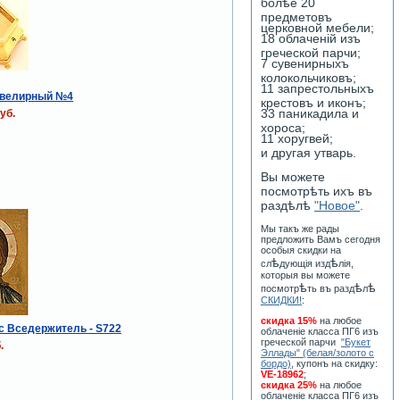
болѣе 20
предметовъ
церковной мебели;
18 облаченiй изъ
греческой парчи;
7 сувенирныхъ
колокольчиковъ;
11 запрестольныхъ
велирный №4
крестовъ и иконъ;
33 паникадила и
уб.
хороса;
11 хоругвей;
и другая утварь.
Вы можете
посмотрѣть ихъ въ
раздѣлѣ
"Новое"
.
Мы такъ же рады
предложить Вамъ сегодня
особыя скидки на
ѣ
ѣ
сл
дующiя изд
лiя,
которыя вы можете
ѣ
ѣ
ѣ
посмотр
ть въ разд
л
СКИДКИ!
:
скидка 15%
на любое
с Вседержитель - S722
облаченiе класса ПГ6 изъ
греческой парчи
"Букет
.
Эллады" (белая/золото с
бордо)
, купонъ на скидку:
VE-18962
;
скидка 25%
на любое
облаченiе класса ПГ6 изъ