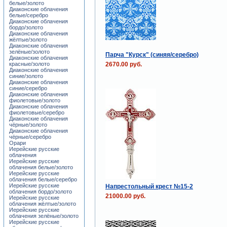
белые/золото
Диаконские облачения
белые/серебро
Диаконские облачения
бордо/золото
Диаконские облачения
жёлтые/золото
Диаконские облачения
зелёные/золото
Парча "Курск" (синяя/серебро)
Диаконские облачения
2670.00 руб.
красные/золото
Диаконские облачения
синие/золото
Диаконские облачения
синие/серебро
Диаконские облачения
фиолетовые/золото
Диаконские облачения
фиолетовые/серебро
Диаконские облачения
чёрные/золото
Диаконские облачения
чёрные/серебро
Орари
Иерейские русские
облачения
Иерейские русские
облачения белые/золото
Иерейские русские
облачения белые/серебро
Иерейские русские
Напрестольный крест №15-2
облачения бордо/золото
21000.00 руб.
Иерейские русские
облачения жёлтые/золото
Иерейские русские
облачения зелёные/золото
Иерейские русские