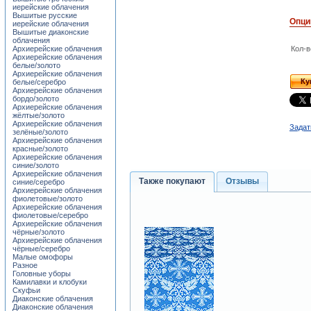
иерейские облачения
Вышитые русские
Опци
иерейские облачения
Вышитые диаконские
облачения
Архиерейские облачения
Кол-в
Архиерейские облачения
белые/золото
Архиерейские облачения
Ку
белые/серебро
Архиерейские облачения
бордо/золото
Архиерейские облачения
жёлтые/золото
Архиерейские облачения
Задат
зелёные/золото
Архиерейские облачения
красные/золото
Архиерейские облачения
синие/золото
Архиерейские облачения
Также покупают
Отзывы
синие/серебро
Архиерейские облачения
фиолетовые/золото
Архиерейские облачения
фиолетовые/серебро
Архиерейские облачения
чёрные/золото
Архиерейские облачения
чёрные/серебро
Малые омофоры
Разное
Головные уборы
Камилавки и клобуки
Скуфьи
Диаконские облачения
Диаконские облачения