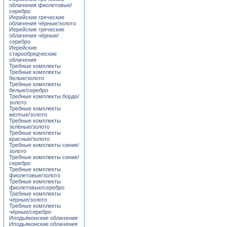
облачения фиолетовые/
серебро
Иерейские греческие
облачения чёрные/золото
Иерейские греческие
облачения чёрные/
серебро
Иерейские
старообрядческие
облачения
Требные комплекты
Требные комплекты
белые/золото
Требные комплекты
белые/серебро
Требные комплекты бордо/
золото
Требные комплекты
жёлтые/золото
Требные комплекты
зелёные/золото
Требные комплекты
красные/золото
Требные комплекты синие/
золото
Требные комплекты синие/
серебро
Требные комплекты
фиолетовые/золото
Требные комплекты
фиолетовые/серебро
Требные комплекты
чёрные/золото
Требные комплекты
чёрные/серебро
Иподьяконские облачения
Иподьяконские облачения