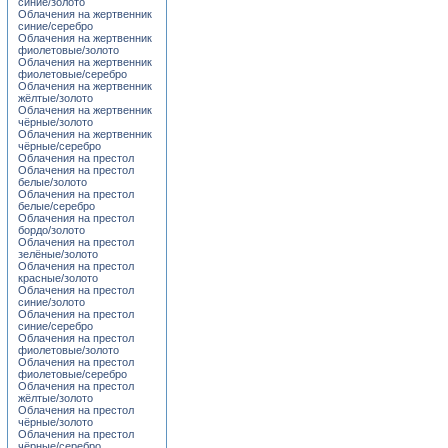
синие/золото
Облачения на жертвенник
синие/серебро
Облачения на жертвенник
фиолетовые/золото
Облачения на жертвенник
фиолетовые/серебро
Облачения на жертвенник
жёлтые/золото
Облачения на жертвенник
чёрные/золото
Облачения на жертвенник
чёрные/серебро
Облачения на престол
Облачения на престол
белые/золото
Облачения на престол
белые/серебро
Облачения на престол
бордо/золото
Облачения на престол
зелёные/золото
Облачения на престол
красные/золото
Облачения на престол
синие/золото
Облачения на престол
синие/серебро
Облачения на престол
фиолетовые/золото
Облачения на престол
фиолетовые/серебро
Облачения на престол
жёлтые/золото
Облачения на престол
чёрные/золото
Облачения на престол
чёрные/серебро