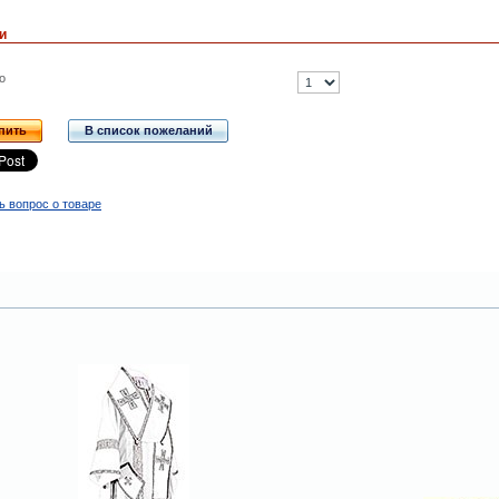
и
о
пить
В список пожеланий
ь вопрос о товаре