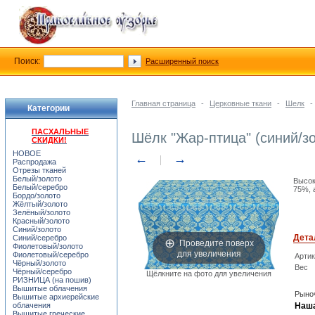
Поиск:
Расширенный поиск
Главная страница
-
Церковные ткани
-
Шелк
-
Категории
ПАСХАЛЬНЫЕ
Шёлк "Жар-птица" (синий/з
СКИДКИ!
НОВОЕ
←
→
Распродажа
Отрезы тканей
Белый/золото
Высок
Белый/серебро
75%, 
Бордо/золото
Жёлтый/золото
Зелёный/золото
Красный/золото
Синий/золото
Дета
Синий/серебро
Проведите поверх
Фиолетовый/золото
для увеличения
Фиолетовый/серебро
Арти
Чёрный/золото
Вес
Чёрный/серебро
Щёлкните на фото для увеличения
РИЗНИЦА (на пошив)
Вышитые облачения
Рыноч
Вышитые архиерейские
облачения
Наша
Вышитые греческие