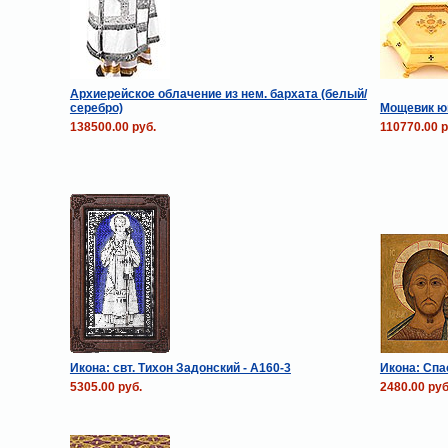
Архиерейское облачение из нем. бархата (белый/
серебро)
Мощевик ю
138500.00 руб.
110770.00 р
Икона: свт. Тихон Задонский - A160-3
Икона: Спа
5305.00 руб.
2480.00 руб