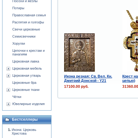
Посохи и жезлы
Потиры
Православная семья
Распятия и голгофы
Свечи церковные
Семисвечники
Хоругви
Цепочки к крестам и
панагиям
Церковная лавка
Церковная мебель
Церковная утварь
Икона резная: Св. Вел. Кн.
Крест на
Дмитрий Донской - Y21
цепью)
Церковные бра
17100.00 руб.
31360.00
Церковные ткани
Чётки
Ювелирные изделия
Бестселлеры
Икона: Церковь
Христова