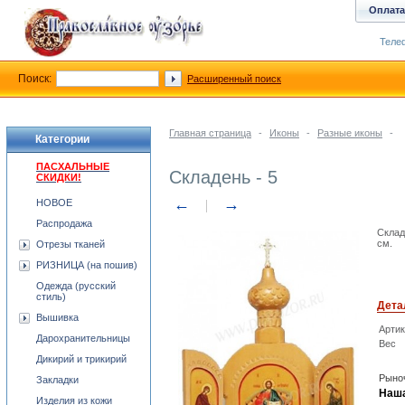
Оплата
Телеф
Поиск:
Расширенный поиск
Главная страница
-
Иконы
-
Разные иконы
-
Категории
ПАСХАЛЬНЫЕ
Складень - 5
СКИДКИ!
←
→
НОВОЕ
Распродажа
Склад
см.
Отрезы тканей
РИЗНИЦА (на пошив)
Одежда (русский
стиль)
Дета
Вышивка
Арти
Дарохранительницы
Вес
Дикирий и трикирий
Рыноч
Закладки
Наша
Изделия из кожи