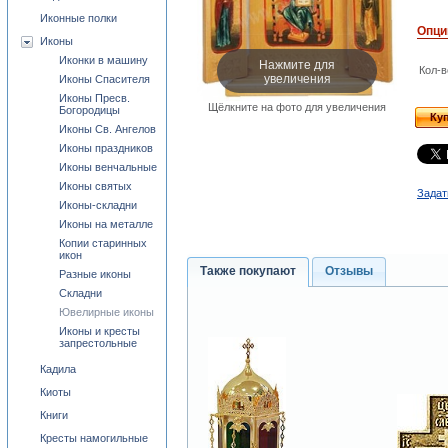
Иконные полки
Опци
Иконы
Иконки в машину
Нажмите для
Кол-в
увеличения
Иконы Спасителя
Иконы Пресв.
Щёлкните на фото для увеличения
Богородицы
Ку
Иконы Св. Ангелов
Иконы праздников
Иконы венчальные
Иконы святых
Задат
Иконы-складни
Иконы на металле
Копии старинных
икон
Также покупают
Отзывы
Разные иконы
Складни
Ювелирные иконы
Иконы и кресты
запрестольные
Кадила
Киоты
Книги
Кресты намогильные