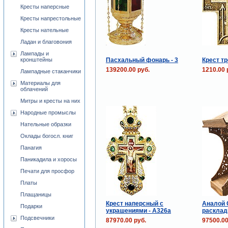
Кресты наперсные
Кресты напрестольные
Кресты нательные
Ладан и благовония
Лампады и
Пасхальный фонарь - 3
Крест т
кронштейны
139200.00 руб.
1210.00 
Лампадные стаканчики
Материалы для
облачений
Митры и кресты на них
Народные промыслы
Нательные образки
Оклады богосл. книг
Панагия
Паникадила и хоросы
Печати для просфор
Платы
Плащаницы
Крест наперсный с
Аналой 
Подарки
украшениями - А326а
расклад
Подсвечники
87970.00 руб.
97500.00