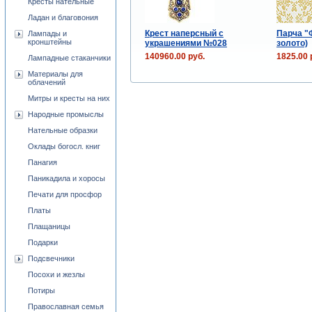
Кресты нательные
Ладан и благовония
Крест наперсный с
Парча "
Лампады и
кронштейны
украшениями №028
золото)
140960.00 руб.
1825.00 
Лампадные стаканчики
Материалы для
облачений
Митры и кресты на них
Народные промыслы
Нательные образки
Оклады богосл. книг
Панагия
Паникадила и хоросы
Печати для просфор
Платы
Плащаницы
Подарки
Подсвечники
Посохи и жезлы
Потиры
Православная семья