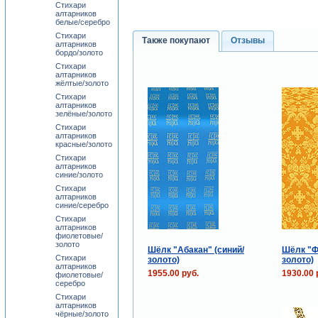
Стихари
алтарников
белые/серебро
Стихари
Также покупают
Отзывы
алтарников
бордо/золото
Стихари
алтарников
жёлтые/золото
Стихари
алтарников
зелёные/золото
Стихари
алтарников
красные/золото
Стихари
алтарников
синие/золото
Стихари
алтарников
синие/серебро
Стихари
алтарников
фиолетовые/
золото
Шёлк "Абакан" (синий/
Шёлк "Ф
Стихари
золото)
золото)
алтарников
1955.00 руб.
1930.00 
фиолетовые/
серебро
Стихари
алтарников
чёрные/золото