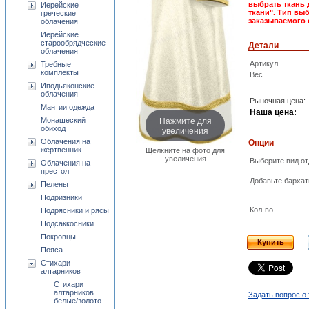
выбрать ткань 
Иерейские
ткани". Тип вы
греческие
заказываемого 
облачения
Иерейские
старообрядческие
Детали
облачения
Артикул
Требные
комплекты
Вес
Иподьяконские
облачения
Рыночная цена:
Мантии одежда
Наша цена:
Нажмите для
Монашеский
увеличения
обиход
Облачения на
Опции
жертвенник
Щёлкните на фото для
увеличения
Выберите вид от
Облачения на
престол
Добавьте бархат
Пелены
Подризники
Кол-во
Подрясники и рясы
Подсаккосники
Покровцы
Купить
Пояса
Стихари
алтарников
Стихари
алтарников
Задать вопрос о
белые/золото