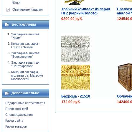
Чётки
Требный комплект из парчи
Правосл
Ювелирные изделия
ПГ2 (чёрный/золото)
аналой 
9290.00 руб.
124540.0
Бестселлеры
Закладка вышитая
"Храм"
Кожаная закладка -
Святая Земля
Закладка вышитая
"Воскресение"
Закладка вышитая
"Пантократор"
Кожаная закладка -
молитва св. Матроне
Московской
Дополнительно
Бахрома - Z1510
Облачен
172.00 руб.
142400.0
Подарочные сертификаты
Поиск событий
Спецпредложения
Карта сайта
Карта товаров