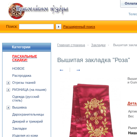
Оплата
Телеф
Поиск:
Расширенный поиск
Главная страница
-
Закладки
-
Вышитая закла
Категории
ПАСХАЛЬНЫЕ
Вышитая закладка "Роза"
СКИДКИ!
←
→
НОВОЕ
Распродажа
Вышит
и Gun
Отрезы тканей
РИЗНИЦА (на пошив)
Одежда (русский
стиль)
Дета
Вышивка
Арти
Дарохранительницы
Вес
Дикирий и трикирий
Рыноч
Закладки
Наша
Изделия из кожи