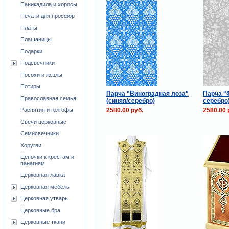
Паникадила и хоросы
Печати для просфор
Платы
Плащаницы
Подарки
Подсвечники
Посохи и жезлы
Потиры
Парча "Виноградная лоза"
Парча "
Православная семья
(синяя/серебро)
серебро
2580.00 руб.
2580.00 
Распятия и голгофы
Свечи церковные
Семисвечники
Хоругви
Цепочки к крестам и
панагиям
Церковная лавка
Церковная мебель
Церковная утварь
Церковные бра
Церковные ткани