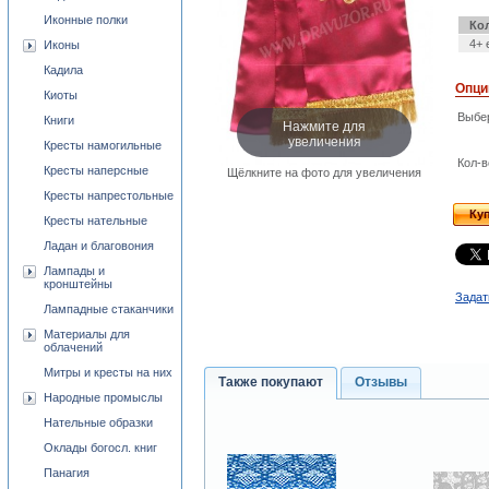
Иконные полки
Ко
4+ 
Иконы
Кадила
Опци
Киоты
Выбе
Книги
Нажмите для
увеличения
Кресты намогильные
Кол-в
Кресты наперсные
Щёлкните на фото для увеличения
Кресты напрестольные
Ку
Кресты нательные
Ладан и благовония
Лампады и
кронштейны
Задат
Лампадные стаканчики
Материалы для
облачений
Митры и кресты на них
Также покупают
Отзывы
Народные промыслы
Нательные образки
Оклады богосл. книг
Панагия