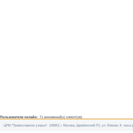
Пользователи онлайн:
71 анонимный(х) клиент(ов)
ЦРМ "Православное узорье". 108851 г. Москва, Щербинский ГО, ул. Южная, 8. часы р