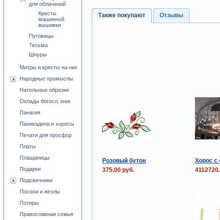
для облачений
Кресты
Также покупают
Отзывы
машинной
вышивки
Пуговицы
Тесьма
Шнуры
Митры и кресты на них
Народные промыслы
Нательные образки
Оклады богосл. книг
Панагия
Паникадила и хоросы
Печати для просфор
Платы
Плащаницы
Розовый бутон
Хорос с
Подарки
375.00 руб.
4112720.
Подсвечники
Посохи и жезлы
Потиры
Православная семья