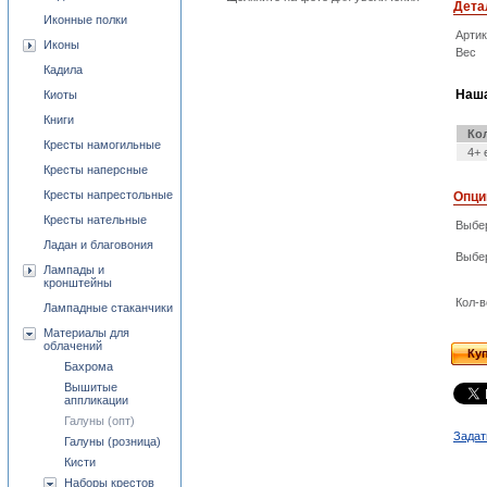
Дета
Иконные полки
Арти
Иконы
Вес
Кадила
Наша
Киоты
Книги
Ко
Кресты намогильные
4+ 
Кресты наперсные
Кресты напрестольные
Опци
Кресты нательные
Выбе
Ладан и благовония
Выбе
Лампады и
кронштейны
Кол-в
Лампадные стаканчики
Материалы для
облачений
Ку
Бахрома
Вышитые
аппликации
Галуны (опт)
Задат
Галуны (розница)
Кисти
Наборы крестов