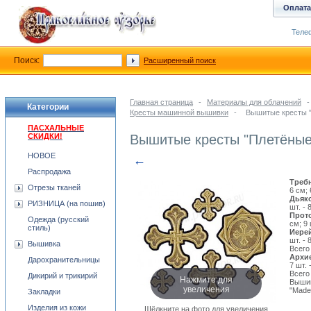
Оплата
Телеф
Поиск:
Расширенный поиск
Главная страница
-
Материалы для облачений
-
Категории
Кресты машинной вышивки
-
Вышитые кресты 
ПАСХАЛЬНЫЕ
СКИДКИ!
Вышитые кресты "Плетёные
НОВОЕ
←
Распродажа
Треб
Отрезы тканей
6 см; 
Дьяк
РИЗНИЦА (на пошив)
шт. - 
Прот
Одежда (русский
см; 9 
стиль)
Иере
шт. - 
Вышивка
Всего 
Архи
Дарохранительницы
7 шт. 
Всего
Дикирий и трикирий
Нажмите для
Вышив
увеличения
"Madei
Закладки
Изделия из кожи
Щёлкните на фото для увеличения