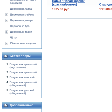
Цепочки к крестам и
Парча "Новая корона"
панагиям
(красная/золото)
Стасиди
Церковная лавка
1825.00 руб.
133500.0
Церковная мебель
Церковная утварь
Церковные бра
Церковные ткани
Чётки
Ювелирные изделия
Бестселлеры
Подрясник греческий
(инд. пошив)
Подрясник греческий
Подрясник женский
Подрясник греческий
(обыденный)
Подрясник русский
(обыденный)
Дополнительно