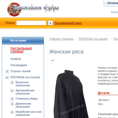
Оплата
Телеф
Поиск:
Расширенный поиск
Главная страница
-
РИЗНИЦА (на пошив)
-
Под
Категории
ПАСХАЛЬНЫЕ
Женская ряса
СКИДКИ!
→
НОВОЕ
Распродажа
Новая готовая
превосходное 
Отрезы тканей
стандартным л
РИЗНИЦА (на пошив)
фигура не совп
сколиоза, полн
Вышитые
индивидуально
облачения
Архиерейские
Детали
облачения
Головные уборы
Артикул
Диаконские
Вес
облачения
Иерейские русские
Рыночная цен
облачения