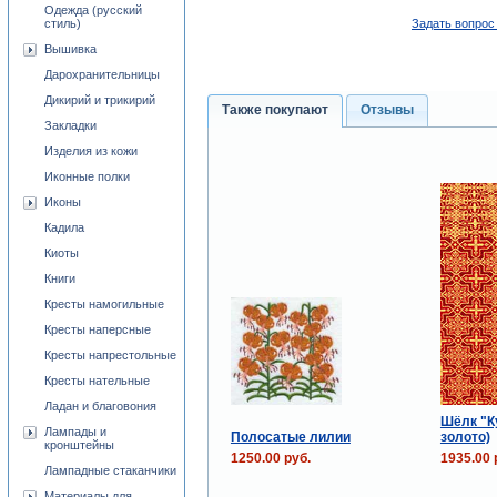
Одежда (русский
стиль)
Задать вопрос
Вышивка
Дарохранительницы
Дикирий и трикирий
Также покупают
Отзывы
Закладки
Изделия из кожи
Иконные полки
Иконы
Кадила
Киоты
Книги
Кресты намогильные
Кресты наперсные
Кресты напрестольные
Кресты нательные
Ладан и благовония
Шёлк "К
Лампады и
Полосатые лилии
золото)
кронштейны
1250.00 руб.
1935.00 
Лампадные стаканчики
Материалы для