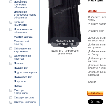
Наша цена:
Иерейские
греческие
облачения
Опции
Иерейские
старообрядческие
Выберите цвет
облачения
ткань
Требные
Укажите разм
комплекты
Иподьяконские
Укажите рост
облачения
Мантии одежда
Добавьте выш
Нажмите для
на воротнике
Монашеский
увеличения
обиход
Добавьте выш
на рукавах
Облачения на
Щёлкните на фото для
жертвенник
Добавьте выш
увеличения
по борту
Облачения на
Добавьте укр
престол
кантом
Пелены
Добавьте бок
Подризники
прорези в кар
Добавьте бок
Подрясники и рясы
карманы
Подсаккосники
Покровцы
Кол-во
Пояса
Стихари
алтарников
Купить
Стихари детские
Стихари клириков