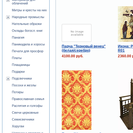
облачений
Митры и кресты на них
Народные промыслы
Нательные образки
Оклады богосл. книг
Панагия
Паникадила и хоросы
Парча "Терновый венец"
Икона: 
(белая/серебро)
R01
Печати для просфор
4100.00 руб.
2360.00 
Платы
Плащаницы
Подарки
Подсвечники
Посохи и жезлы
Потиры
Православная семья
Распятия и голгофы
Свечи церковные
Семисвечники
Хоругви