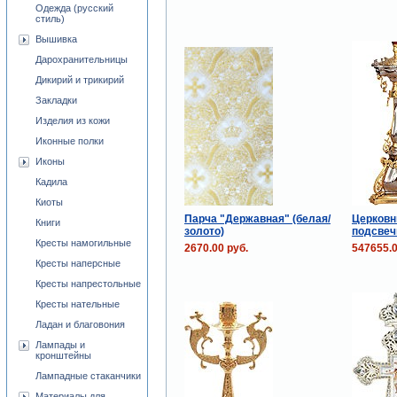
Одежда (русский
стиль)
Вышивка
Дарохранительницы
Дикирий и трикирий
Закладки
Изделия из кожи
Иконные полки
Иконы
Кадила
Киоты
Парча "Державная" (белая/
Церковн
Книги
золото)
подсвеч
Кресты намогильные
2670.00 руб.
547655.0
Кресты наперсные
Кресты напрестольные
Кресты нательные
Ладан и благовония
Лампады и
кронштейны
Лампадные стаканчики
Материалы для