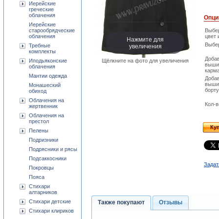
Иерейские
греческие
облачения
Опци
Иерейские
старообрядческие
Выбе
облачения
цвет 
Нажмите для
Выбе
увеличения
Требные
комплекты
Доба
Щёлкните на фото для увеличения
Иподьяконские
выши
облачения
карм
Мантии одежда
Доба
выши
Монашеский
борту
обиход
Облачения на
Кол-в
жертвенник
Облачения на
престол
Ку
Пелены
Подризники
Подрясники и рясы
Подсаккосники
Задат
Покровцы
Пояса
Стихари
алтарников
Стихари детские
Также покупают
Отзывы
Стихари клириков