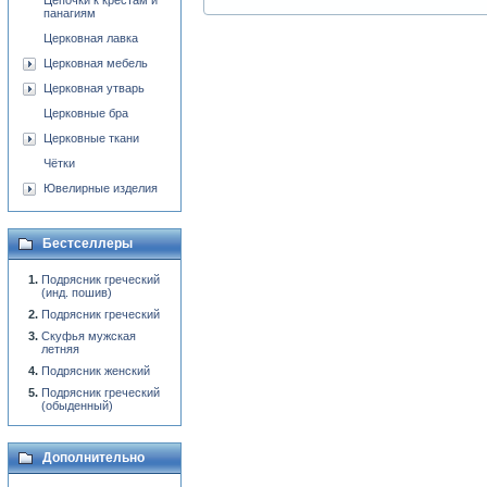
Цепочки к крестам и
панагиям
Церковная лавка
Церковная мебель
Церковная утварь
Церковные бра
Церковные ткани
Чётки
Ювелирные изделия
Бестселлеры
Подрясник греческий
(инд. пошив)
Подрясник греческий
Скуфья мужская
летняя
Подрясник женский
Подрясник греческий
(обыденный)
Дополнительно