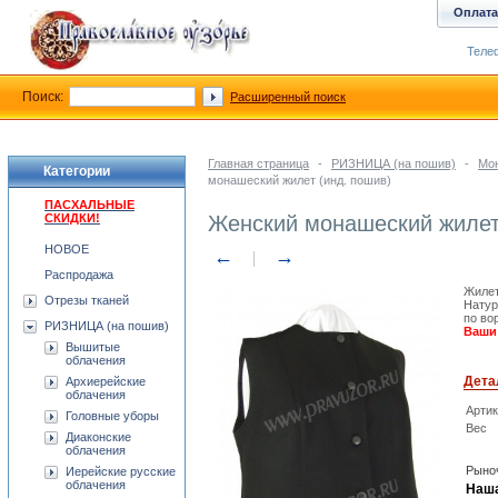
Оплата
Телеф
Поиск:
Расширенный поиск
Главная страница
-
РИЗНИЦА (на пошив)
-
Мо
Категории
монашеский жилет (инд. пошив)
ПАСХАЛЬНЫЕ
СКИДКИ!
Женский монашеский жилет
НОВОЕ
←
→
Распродажа
Жилет
Отрезы тканей
Натур
по во
РИЗНИЦА (на пошив)
Ваши
Вышитые
облачения
Дета
Архиерейские
облачения
Арти
Головные уборы
Вес
Диаконские
облачения
Рыноч
Иерейские русские
облачения
Наша