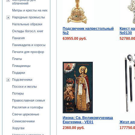
облачений
Митры и кресты на них
Народные промыслы
Нательные образки
Подсвечник напрестольный
Крест н
Оклады богосл. книг
№2
№0130
Панагия
63955.00 руб.
52780.00
Паникадила и хоросы
Печати для просфор
Платы
Плащаницы
Подарки
Подсвечники
Посохи и жезлы
Потиры
Православная семья
Распятия и голгофы
Свечи церковные
Икона: Св. Великомученица
Семисвечники
Екатерина - VE01
Жезл ар
2360.00 руб.
177750.0
Хоругви