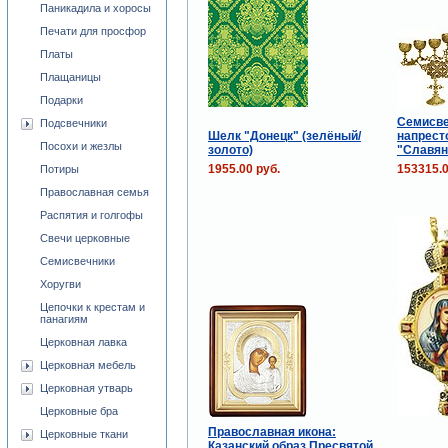
Паникадила и хоросы
Печати для просфор
Платы
Плащаницы
Подарки
Семисве
Подсвечники
Шелк "Донецк" (зелёный/
напрест
Посохи и жезлы
золото)
"Славян
1955.00 руб.
153315.0
Потиры
Православная семья
Распятия и голгофы
Свечи церковные
Семисвечники
Хоругви
Цепочки к крестам и
панагиям
Церковная лавка
Церковная мебель
Церковная утварь
Церковные бра
Православная икона:
Церковные ткани
Казанский образ Пресвятой