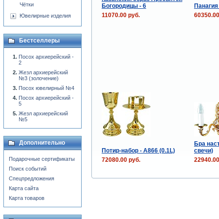
Чётки
Богородицы - 6
Панагия 
11070.00 руб.
60350.00
Ювелирные изделия
Бестселлеры
Посох архиерейский -
2
Жезл архиерейский
№3 (золочение)
Посох ювелирный №4
Посох архиерейский -
5
Жезл архиерейский
№5
Дополнительно
Бра наст
Потир-набор - A866 (0.1L)
свечи)
Подарочные сертификаты
72080.00 руб.
22940.00
Поиск событий
Спецпредложения
Карта сайта
Карта товаров