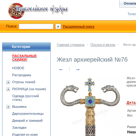
Оплата
Телеф
Поиск:
Расширенный поиск
Главная страница
-
Посохи и жезлы
-
Жезл ар
Категории
ПАСХАЛЬНЫЕ
Жезл архиерейский №7б
СКИДКИ!
←
→
НОВОЕ
Распродажа
Жезл 
дерев
Отрезы тканей
краси
РИЗНИЦА (на пошив)
Одежда (русский
стиль)
Дета
Вышивка
Арти
Дарохранительницы
Вес
Дикирий и трикирий
Рыноч
Закладки
Наша
Изделия из кожи