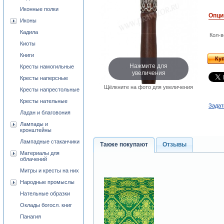
Иконные полки
Опци
Иконы
Кадила
Кол-в
Киоты
Книги
Ку
Нажмите для
Кресты намогильные
увеличения
Кресты наперсные
Щёлкните на фото для увеличения
Кресты напрестольные
Кресты нательные
Задат
Ладан и благовония
Лампады и
кронштейны
Лампадные стаканчики
Также покупают
Отзывы
Материалы для
облачений
Митры и кресты на них
Народные промыслы
Нательные образки
Оклады богосл. книг
Панагия