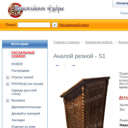
Оплата
Телеф
Поиск:
Расширенный поиск
Главная страница
-
Церковная мебель
-
Анало
Категории
ПАСХАЛЬНЫЕ
Аналой резной - S1
СКИДКИ!
←
→
НОВОЕ
Распродажа
Тради
"Голг
Отрезы тканей
возмо
РИЗНИЦА (на пошив)
80x12
произ
Одежда (русский
стиль)
Дета
Вышивка
Арти
Дарохранительницы
Вес
Дикирий и трикирий
Закладки
Рыноч
Наша
Изделия из кожи