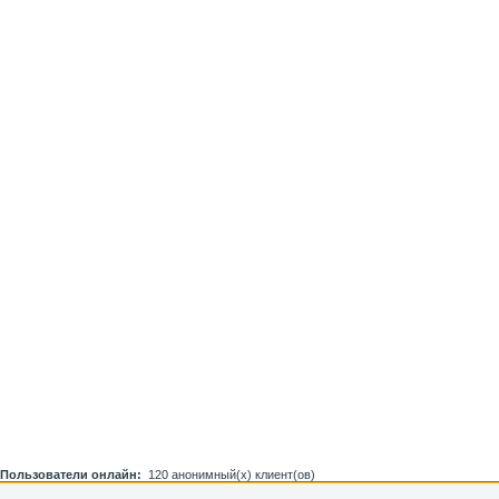
Пользователи онлайн:
120 анонимный(х) клиент(ов)