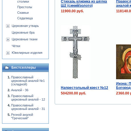
Стихарь клирика из шёлка
Правосл
столики
Ш2 (синий/золото)
аналой 
Престолы
11900.00 руб.
118140.0
Скамьи
Седалища
Церковная утварь
Церковные бра
Церковные ткани
Чётки
Ювелирные изделия
Бестселлеры
Православный
церковный аналой №1
Икона: 
(складной)
Напрестольный крест №12
Богород
Аналой - 36
504200.00 руб.
2360.00 
Православный
церковный аналой - 12
Православный
церковный аналой - 31
Резной аналой
"Греческий"