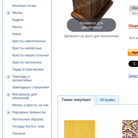
Иконные полки
Ко
Иконы
2+ 
Кадила
Нажмите для
Опци
увеличения
Киоты
Книги
Щёлкните на фото для увеличения
Кол-в
Кресты намогильные
Кресты наперсные
Ку
Кресты напрестольные
Кресты нательные
Ладан и благовония
Задат
Лампады и
кронштейны
Лампадные стаканчики
Материалы для
облачений
Также покупают
Отзывы
Митры и кресты на них
Народные промыслы
Нательные образки
Оклады богосл. книг
Панагия