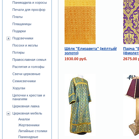
Паникадила и хоросы
Печати для просфор
Платы
Плащаницы
Подарки
Подсвечники
Посохи и жезлы
Шёлк "Елизавета" (жёлтый/
Парча "
Потиры
золото)
(фиолет
1930.00 руб.
2675.00 
Православная семья
Распятия и голгофы
Свечи церковные
Семисвечники
Хоругви
Цепочки к крестам и
панагиям
Церковная лавка
Церковная мебель
Аналои
Жертвенники
Литийные столики
Панихидные