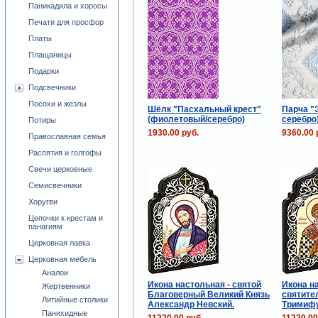
Паникадила и хоросы
Печати для просфор
Платы
Плащаницы
Подарки
Подсвечники
Посохи и жезлы
Шёлк "Пасхальный крест"
Парча "Э
(фиолетовый/серебро)
серебро
Потиры
1930.00 руб.
9360.00 
Православная семья
Распятия и голгофы
Свечи церковные
Семисвечники
Хоругви
Цепочки к крестам и
панагиям
Церковная лавка
Церковная мебель
Аналои
Икона настольная - святой
Икона н
Жертвенники
Благоверный Великий Князь
святите
Литийные столики
Александр Невский.
Тримифу
Панихидные
11220.00 руб.
11220.00