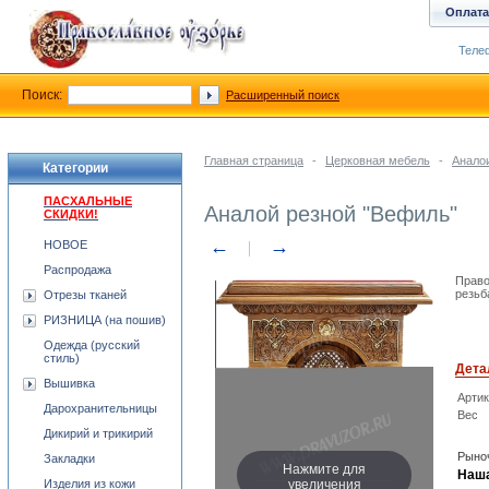
Оплата
Телеф
Поиск:
Расширенный поиск
Главная страница
-
Церковная мебель
-
Анало
Категории
ПАСХАЛЬНЫЕ
Аналой резной "Вефиль"
СКИДКИ!
←
→
НОВОЕ
Распродажа
Право
резьб
Отрезы тканей
РИЗНИЦА (на пошив)
Одежда (русский
стиль)
Дета
Вышивка
Арти
Дарохранительницы
Вес
Дикирий и трикирий
Рыноч
Закладки
Нажмите для
Наша
увеличения
Изделия из кожи