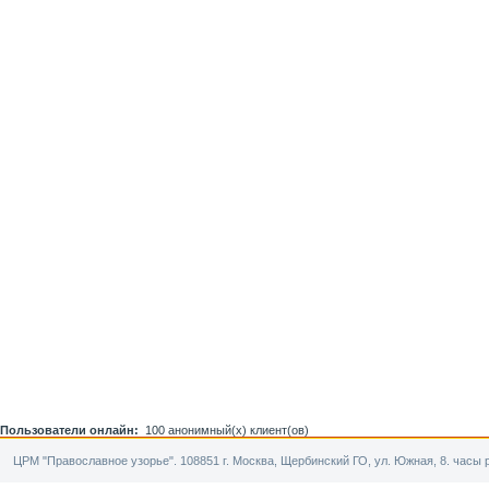
Пользователи онлайн:
100 анонимный(х) клиент(ов)
ЦРМ "Православное узорье". 108851 г. Москва, Щербинский ГО, ул. Южная, 8. часы р