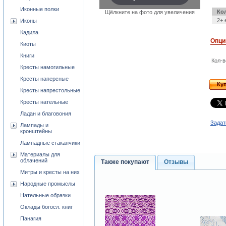
Иконные полки
Ко
Щёлкните на фото для увеличения
2+ 
Иконы
Кадила
Опци
Киоты
Книги
Кол-в
Кресты намогильные
Кресты наперсные
Ку
Кресты напрестольные
Кресты нательные
Ладан и благовония
Задат
Лампады и
кронштейны
Лампадные стаканчики
Материалы для
облачений
Также покупают
Отзывы
Митры и кресты на них
Народные промыслы
Нательные образки
Оклады богосл. книг
Панагия