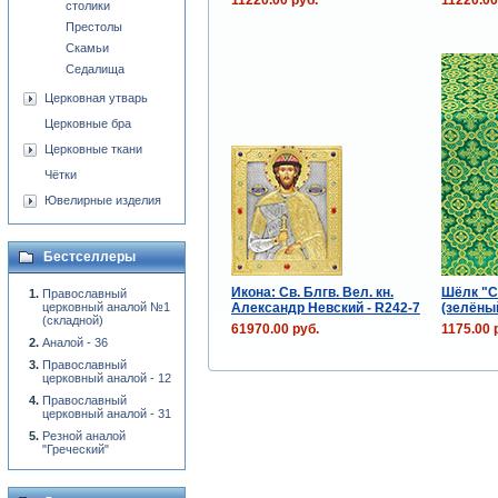
столики
Престолы
Скамьи
Седалища
Церковная утварь
Церковные бра
Церковные ткани
Чётки
Ювелирные изделия
Бестселлеры
Икона: Св. Блгв. Вел. кн.
Шёлк "С
Православный
Александр Невский - R242-7
(зелёны
церковный аналой №1
(складной)
61970.00 руб.
1175.00 
Аналой - 36
Православный
церковный аналой - 12
Православный
церковный аналой - 31
Резной аналой
"Греческий"