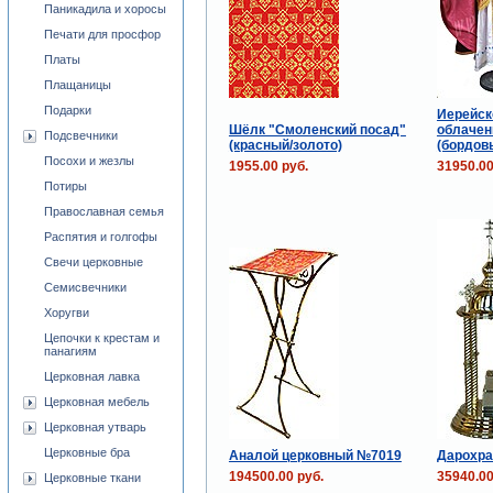
Паникадила и хоросы
Печати для просфор
Платы
Плащаницы
Подарки
Иерейск
Шёлк "Смоленский посад"
облачен
Подсвечники
(красный/золото)
(бордов
Посохи и жезлы
1955.00 руб.
31950.00
Потиры
Православная семья
Распятия и голгофы
Свечи церковные
Семисвечники
Хоругви
Цепочки к крестам и
панагиям
Церковная лавка
Церковная мебель
Церковная утварь
Церковные бра
Аналой церковный №7019
Дарохра
194500.00 руб.
35940.00
Церковные ткани