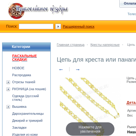
Оплата
Телеф
Поиск:
Расширенный поиск
Главная страница
-
Кресты наперсные
-
Цепь 
Категории
ПАСХАЛЬНЫЕ
Цепь для креста или панаг
СКИДКИ!
←
→
НОВОЕ
Распродажа
Цепь 
Разме
Отрезы тканей
РИЗНИЦА (на пошив)
Одежда (русский
стиль)
Дета
Вышивка
Арти
Дарохранительницы
Вес
Дикирий и трикирий
Нажмите для
Рыноч
Закладки
увеличения
Наша
Изделия из кожи