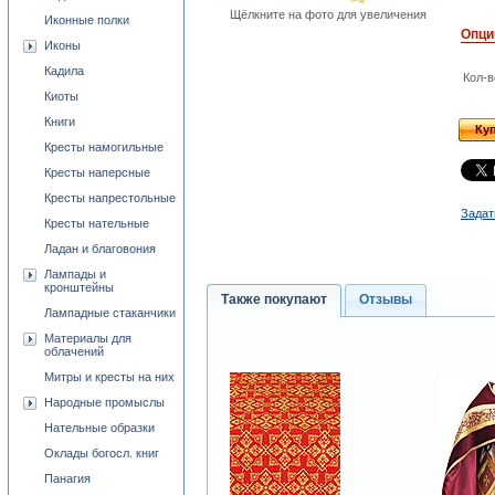
Щёлкните на фото для увеличения
Иконные полки
Опци
Иконы
Кадила
Кол-в
Киоты
Книги
Ку
Кресты намогильные
Кресты наперсные
Кресты напрестольные
Задат
Кресты нательные
Ладан и благовония
Лампады и
кронштейны
Также покупают
Отзывы
Лампадные стаканчики
Материалы для
облачений
Митры и кресты на них
Народные промыслы
Нательные образки
Оклады богосл. книг
Панагия