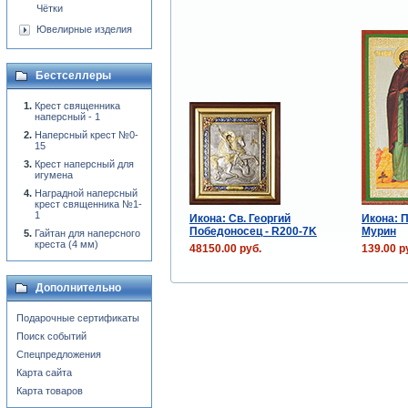
Чётки
Ювелирные изделия
Бестселлеры
Крест священника
наперсный - 1
Наперсный крест №0-
15
Крест наперсный для
игумена
Наградной наперсный
крест священника №1-
1
Икона: Св. Георгий
Икона: 
Победоносец - R200-7K
Мурин
Гайтан для наперсного
креста (4 мм)
48150.00 руб.
139.00 р
Дополнительно
Подарочные сертификаты
Поиск событий
Спецпредложения
Карта сайта
Карта товаров