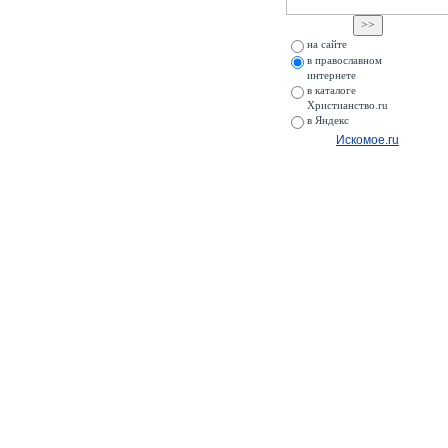
на сайте
в православном
интернете
в каталоге
Христианство.ru
в Яндекс
Искомое.ru