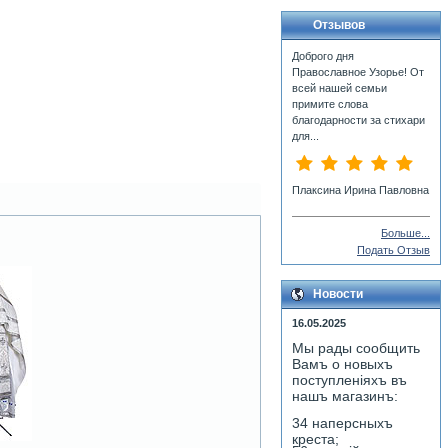
Отзывов
Доброго дня
Православное Узорье! От
всей нашей семьи
примите слова
благодарности за стихари
для...
Плаксина Ирина Павловна
Больше...
Подать Отзыв
Новости
16.05.2025
Мы рады сообщить
Вамъ о новыхъ
поступленiяхъ въ
нашъ магазинъ:
34 наперсныхъ
креста;