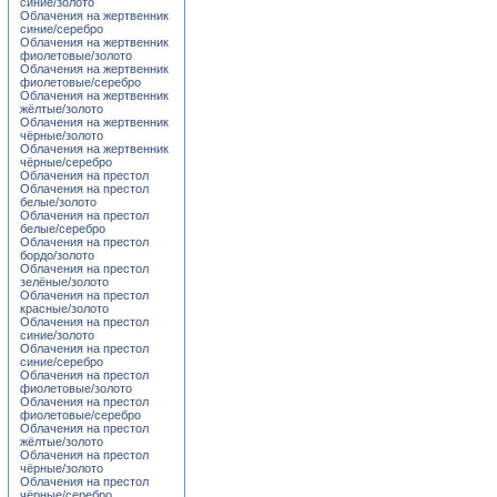
синие/золото
Облачения на жертвенник
синие/серебро
Облачения на жертвенник
фиолетовые/золото
Облачения на жертвенник
фиолетовые/серебро
Облачения на жертвенник
жёлтые/золото
Облачения на жертвенник
чёрные/золото
Облачения на жертвенник
чёрные/серебро
Облачения на престол
Облачения на престол
белые/золото
Облачения на престол
белые/серебро
Облачения на престол
бордо/золото
Облачения на престол
зелёные/золото
Облачения на престол
красные/золото
Облачения на престол
синие/золото
Облачения на престол
синие/серебро
Облачения на престол
фиолетовые/золото
Облачения на престол
фиолетовые/серебро
Облачения на престол
жёлтые/золото
Облачения на престол
чёрные/золото
Облачения на престол
чёрные/серебро