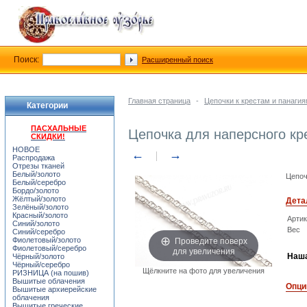
Поиск:
Расширенный поиск
Главная страница
-
Цепочки к крестам и панаги
Категории
ПАСХАЛЬНЫЕ
Цепочка для наперсного кр
СКИДКИ!
НОВОЕ
←
→
Распродажа
Отрезы тканей
Белый/золото
Цепоч
Белый/серебро
Бордо/золото
Жёлтый/золото
Дета
Зелёный/золото
Красный/золото
Арти
Синий/золото
Вес
Синий/серебро
Проведите поверх
Фиолетовый/золото
Фиолетовый/серебро
для увеличения
Наша
Чёрный/золото
Чёрный/серебро
Щёлкните на фото для увеличения
РИЗНИЦА (на пошив)
Вышитые облачения
Опци
Вышитые архиерейские
облачения
Вышитые греческие