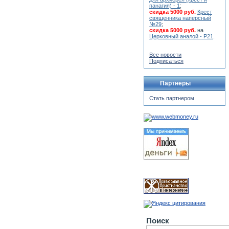
панагия) - 1
;
скидка 5000 руб.
Крест
священника наперсный
№29
;
скидка 5000 руб.
на
Церковный аналой - Р21
.
Все новости
Подписаться
Партнеры
Стать партнером
Поиск