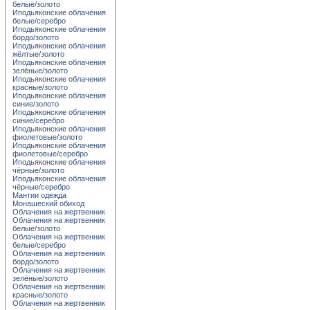
белые/золото
Иподьяконские облачения
белые/серебро
Иподьяконские облачения
бордо/золото
Иподьяконские облачения
жёлтые/золото
Иподьяконские облачения
зелёные/золото
Иподьяконские облачения
красные/золото
Иподьяконские облачения
синие/золото
Иподьяконские облачения
синие/серебро
Иподьяконские облачения
фиолетовые/золото
Иподьяконские облачения
фиолетовые/серебро
Иподьяконские облачения
чёрные/золото
Иподьяконские облачения
чёрные/серебро
Мантии одежда
Монашеский обиход
Облачения на жертвенник
Облачения на жертвенник
белые/золото
Облачения на жертвенник
белые/серебро
Облачения на жертвенник
бордо/золото
Облачения на жертвенник
зелёные/золото
Облачения на жертвенник
красные/золото
Облачения на жертвенник