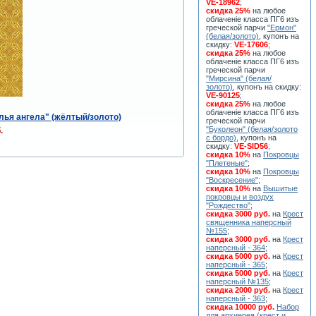
VE-18962
;
скидка 25%
на любое
облаченiе класса ПГ6 изъ
греческой парчи
"Ермон"
(белая/золото)
, купонъ на
скидку:
VE-17606
;
скидка 25%
на любое
облаченiе класса ПГ6 изъ
греческой парчи
"Мирсина" (белая/
золото)
, купонъ на скидку:
VE-90125
;
скидка 25%
на любое
облаченiе класса ПГ6 изъ
ья ангела" (жёлтый/золото)
греческой парчи
"Буколеон" (белая/золото
.
с бордо)
, купонъ на
скидку:
VE-SID56
;
скидка 10%
на
Покровцы
"Плетеные"
;
скидка 10%
на
Покровцы
"Воскресение"
;
скидка 10%
на
Вышитые
покровцы и воздух
"Рождество"
;
скидка 3000 руб.
на
Крест
священника наперсный
№155
;
скидка 3000 руб.
на
Крест
наперсный - 364
;
скидка 5000 руб.
на
Крест
наперсный - 365
;
скидка 5000 руб.
на
Крест
наперсный №135
;
скидка 2000 руб.
на
Крест
наперсный - 363
;
скидка 10000 руб.
Набор
для архиерея (крест и