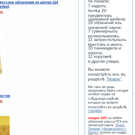
56 панагiй;
русское облачение из шёлка Ш4
7 кадилъ;
ебро)
болѣе 20
б.
предметовъ
церковной мебели;
18 облаченiй изъ
греческой парчи;
7 сувенирныхъ
колокольчиковъ;
11 запрестольныхъ
крестовъ и иконъ;
33 паникадила и
хороса;
11 хоругвей;
и другая утварь.
Вы можете
посмотрѣть ихъ въ
раздѣлѣ
"Новое"
.
Мы такъ же рады
предложить Вамъ сегодня
особыя скидки на
остое
ѣ
ѣ
сл
дующiя изд
лiя,
б.
которыя вы можете
ѣ
ѣ
ѣ
посмотр
ть въ разд
л
СКИДКИ!
:
скидка 15%
на любое
облаченiе класса ПГ6 изъ
греческой парчи
"Букет
Эллады" (белая/золото с
бордо)
, купонъ на скидку: