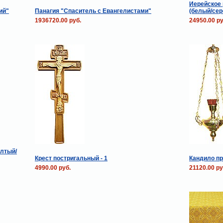
Иерейское 
ий"
Панагия "Спаситель с Евангелистами"
(белый/сер
1936720.00 руб.
24950.00 ру
лтый/
Крест постригальный - 1
Кандило пр
4990.00 руб.
21120.00 ру