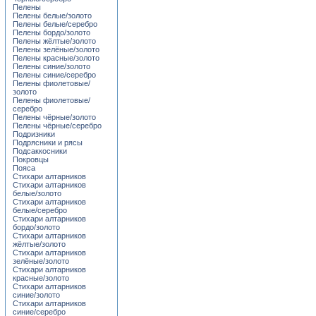
Пелены
Пелены белые/золото
Пелены белые/серебро
Пелены бордо/золото
Пелены жёлтые/золото
Пелены зелёные/золото
Пелены красные/золото
Пелены синие/золото
Пелены синие/серебро
Пелены фиолетовые/
золото
Пелены фиолетовые/
серебро
Пелены чёрные/золото
Пелены чёрные/серебро
Подризники
Подрясники и рясы
Подсаккосники
Покровцы
Пояса
Стихари алтарников
Стихари алтарников
белые/золото
Стихари алтарников
белые/серебро
Стихари алтарников
бордо/золото
Стихари алтарников
жёлтые/золото
Стихари алтарников
зелёные/золото
Стихари алтарников
красные/золото
Стихари алтарников
синие/золото
Стихари алтарников
синие/серебро