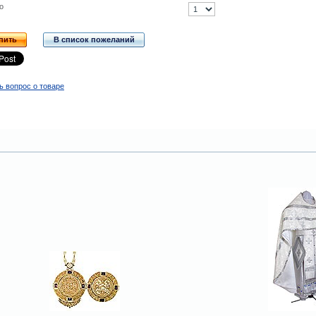
о
пить
В список пожеланий
ь вопрос о товаре