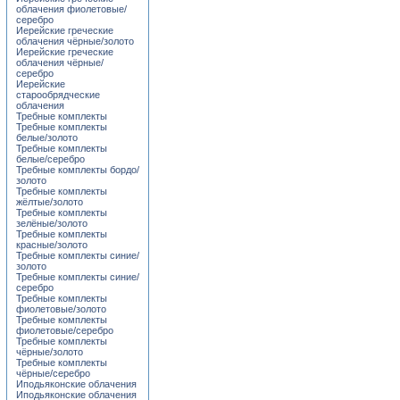
облачения фиолетовые/
серебро
Иерейские греческие
облачения чёрные/золото
Иерейские греческие
облачения чёрные/
серебро
Иерейские
старообрядческие
облачения
Требные комплекты
Требные комплекты
белые/золото
Требные комплекты
белые/серебро
Требные комплекты бордо/
золото
Требные комплекты
жёлтые/золото
Требные комплекты
зелёные/золото
Требные комплекты
красные/золото
Требные комплекты синие/
золото
Требные комплекты синие/
серебро
Требные комплекты
фиолетовые/золото
Требные комплекты
фиолетовые/серебро
Требные комплекты
чёрные/золото
Требные комплекты
чёрные/серебро
Иподьяконские облачения
Иподьяконские облачения