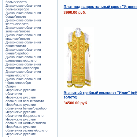
белые/золото
Диаконские облачения
Плат под напрестольный крест "Утренн
белые/серебро
3990.00 руб.
Диаконские облачения
бордо/золото
Диаконские облачения
жёлтые/золото
Диаконские облачения
зелёные/золото
Диаконские облачения
красные/золото
Диаконские облачения
синие/золото
Диаконские облачения
синие/серебро
Диаконские облачения
фиолетовые/золото
Диаконские облачения
фиолетовые/серебро
Диаконские облачения
чёрные/золото
Диаконские облачения
чёрные/серебро
Орари
Иерейские русские
Вышитый требный комплект "Ирис" (жё
облачения
золото)
Иерейские русские
облачения белые/золото
34500.00 руб.
Иерейские русские
облачения белые/серебро
Иерейские русские
облачения бордо/золото
Иерейские русские
облачения жёлтые/золото
Иерейские русские
облачения зелёные/золото
Иерейские русские