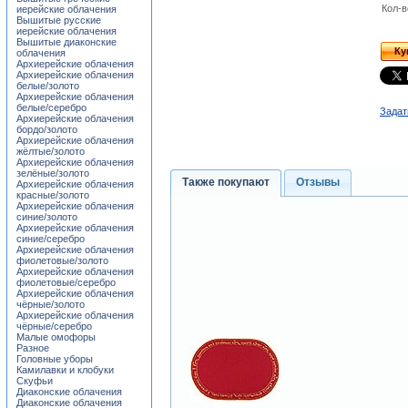
Кол-в
иерейские облачения
Вышитые русские
иерейские облачения
Вышитые диаконские
Ку
облачения
Архиерейские облачения
Архиерейские облачения
белые/золото
Архиерейские облачения
белые/серебро
Задат
Архиерейские облачения
бордо/золото
Архиерейские облачения
жёлтые/золото
Архиерейские облачения
зелёные/золото
Также покупают
Отзывы
Архиерейские облачения
красные/золото
Архиерейские облачения
синие/золото
Архиерейские облачения
синие/серебро
Архиерейские облачения
фиолетовые/золото
Архиерейские облачения
фиолетовые/серебро
Архиерейские облачения
чёрные/золото
Архиерейские облачения
чёрные/серебро
Малые омофоры
Разное
Головные уборы
Камилавки и клобуки
Скуфьи
Диаконские облачения
Диаконские облачения