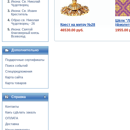
Икона: Св. Николай
Чудотворец
Икона: Св. Иоанн
Креститель
Образ св. Николая
Шёлк "Л
Чудотворец - 26
Крест на митру №28
(фиолет
Икона: Святой
46530.00 руб.
1955.00 
благоверный князь
Всеволод
Дополнительно
Подарочные сертификаты
Поиск событий
Спецпредложения
Карта сайта
Карта товаров
Справка
Контакты
Какъ сдѣлать заказъ
ОПЛАТА
Доставка
Наши реквизиты