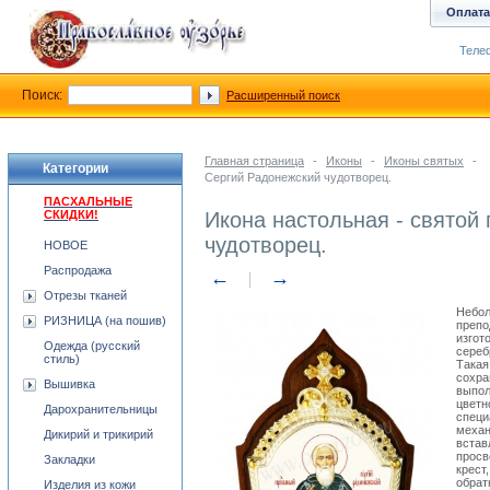
Оплата
Телеф
Поиск:
Расширенный поиск
Главная страница
-
Иконы
-
Иконы святых
-
Категории
Сергий Радонежский чудотворец.
ПАСХАЛЬНЫЕ
СКИДКИ!
Икона настольная - святой
чудотворец.
НОВОЕ
Распродажа
←
→
Отрезы тканей
Небол
РИЗНИЦА (на пошив)
препо
изгот
Одежда (русский
сереб
стиль)
Такая
сохра
Вышивка
выпол
цветн
Дарохранительницы
специ
механ
Дикирий и трикирий
встав
просв
Закладки
крест
обрат
Изделия из кожи