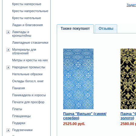
Кресты наперсные
Задат
Кресты напрестольные
Кресты нательные
Ладан и благовония
Также покупают
Отзывы
Лампады и
кронштейны
Лампадные стаканчики
Материалы для
облачений
Митры и кресты на них
Народные промыслы
Нательные образки
Оклады богосл. книг
Панагия
Паникадила и хоросы
Печати для просфор
Платы
Парча "Вильно" (синяя/
Парча "
Плащаницы
серебро)
золото)
Подарки
2525.00 руб.
2580.00 
Подсвечники