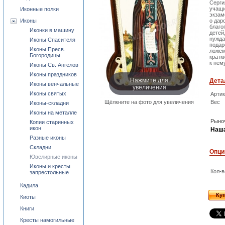
Серги
учащи
Иконные полки
экзам
Иконы
о дар
благо
Иконки в машину
детей
нужда
Иконы Спасителя
подар
Иконы Пресв.
ложем
Богородицы
кратк
к нему
Иконы Св. Ангелов
Иконы праздников
Нажмите для
Дета
Иконы венчальные
увеличения
Иконы святых
Арти
Щёлкните на фото для увеличения
Вес
Иконы-складни
Иконы на металле
Рыноч
Копии старинных
икон
Наша
Разные иконы
Складни
Опци
Ювелирные иконы
Иконы и кресты
Кол-в
запрестольные
Кадила
Ку
Киоты
Книги
Кресты намогильные