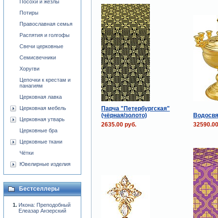
Посохи и жезлы
Потиры
Православная семья
Распятия и голгофы
Свечи церковные
Семисвечники
Хоругви
Цепочки к крестам и
панагиям
Церковная лавка
Парча "Петербургская"
Церковная мебель
(чёрная/золото)
Водосвя
Церковная утварь
2635.00 руб.
32590.00
Церковные бра
Церковные ткани
Чётки
Ювелирные изделия
Бестселлеры
Икона: Преподобный
Елеазар Анзерский