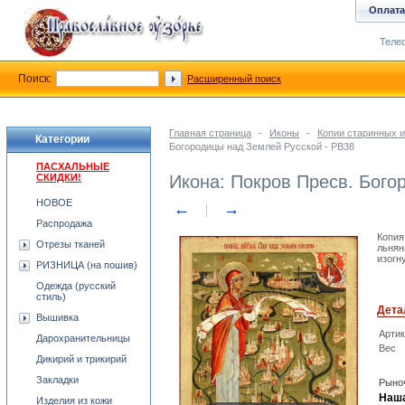
Оплата
Телеф
Поиск:
Расширенный поиск
Главная страница
-
Иконы
-
Копии старинных и
Категории
Богородицы над Землей Русской - PB38
ПАСХАЛЬНЫЕ
СКИДКИ!
Икона: Покров Пресв. Бого
НОВОЕ
←
→
Распродажа
Копия
Отрезы тканей
льнян
изогн
РИЗНИЦА (на пошив)
Одежда (русский
стиль)
Дета
Вышивка
Арти
Дарохранительницы
Вес
Дикирий и трикирий
Закладки
Рыноч
Наша
Изделия из кожи