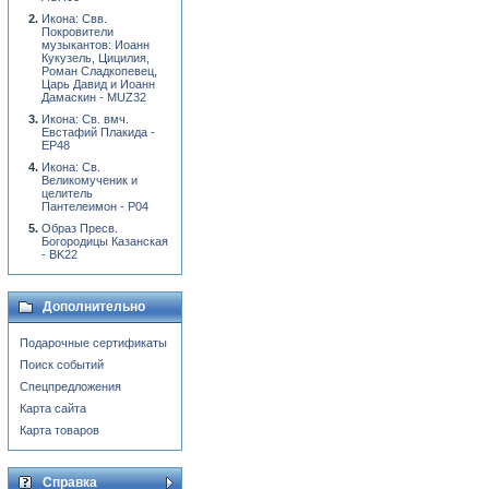
Икона: Свв.
Покровители
музыкантов: Иоанн
Кукузель, Цицилия,
Роман Сладкопевец,
Царь Давид и Иоанн
Дамаскин - MUZ32
Икона: Св. вмч.
Евстафий Плакида -
EP48
Икона: Св.
Великомученик и
целитель
Пантелеимон - P04
Образ Пресв.
Богородицы Казанская
- BK22
Дополнительно
Подарочные сертификаты
Поиск событий
Спецпредложения
Карта сайта
Карта товаров
Справка