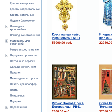
Кресты наперсные
Кресты напрестольные
Кресты нательные
Ладан и благовония
Лампады и
кронштейны
Крест наперсный с
Иподиак
Лампадные стаканчики
украшениями № 11
шёлка Ш
Материалы для
56000.00 руб.
22980.00
облачений
Митры и кресты на них
Народные промыслы
Нательные образки
Оклады богосл. книг
Панагия
Паникадила и хоросы
Печати для просфор
Платы
Плащаницы
Подарки
Икона: Покров Пресв.
Образ П
Богородицы - PB41
'Нечаянн
Подсвечники
2600.00 руб.
37050.00