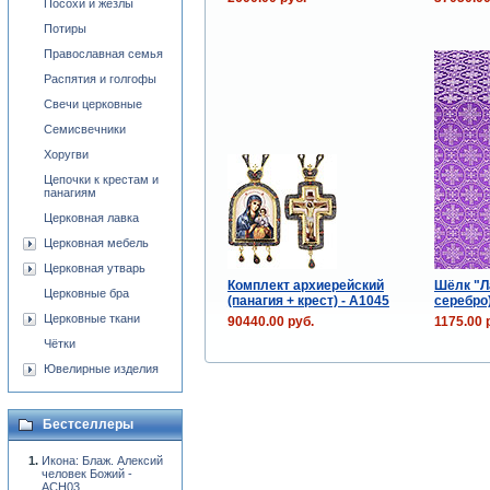
Посохи и жезлы
Потиры
Православная семья
Распятия и голгофы
Свечи церковные
Семисвечники
Хоругви
Цепочки к крестам и
панагиям
Церковная лавка
Церковная мебель
Церковная утварь
Комплект архиерейский
Шёлк "Л
Церковные бра
(панагия + крест) - А1045
серебро
Церковные ткани
90440.00 руб.
1175.00 
Чётки
Ювелирные изделия
Бестселлеры
Икона: Блаж. Алексий
человек Божий -
ACH03