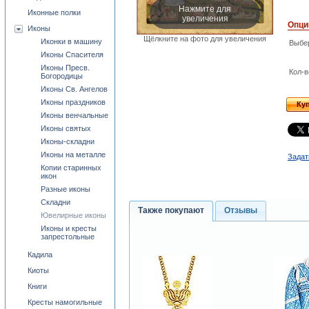
Нажмите для
Иконные полки
увеличения
Опци
Иконы
Щёлкните на фото для увеличения
Иконки в машину
Выбе
Иконы Спасителя
Иконы Пресв.
Кол-в
Богородицы
Иконы Св. Ангелов
Иконы праздников
Ку
Иконы венчальные
Иконы святых
Иконы-складни
Иконы на металле
Задат
Копии старинных
икон
Разные иконы
Складни
Также покупают
Отзывы
Ювелирные иконы
Иконы и кресты
запрестольные
Кадила
Киоты
Книги
Кресты намогильные