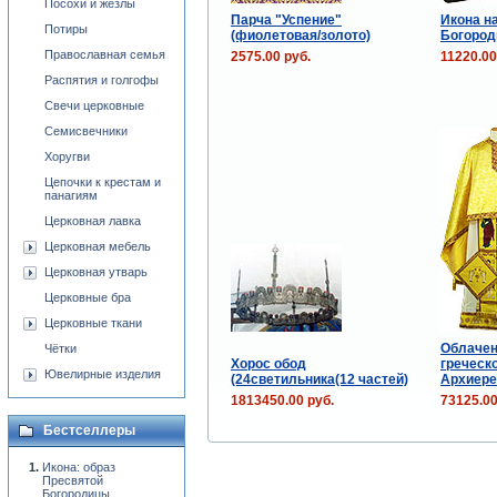
Посохи и жезлы
Парча "Успение"
Икона н
Потиры
(фиолетовая/золото)
Богород
Православная семья
2575.00 руб.
11220.00
Распятия и голгофы
Свечи церковные
Семисвечники
Хоругви
Цепочки к крестам и
панагиям
Церковная лавка
Церковная мебель
Церковная утварь
Церковные бра
Церковные ткани
Облачен
Чётки
Хорос обод
греческо
Ювелирные изделия
(24светильника(12 частей)
Архиере
1813450.00 руб.
73125.00
Бестселлеры
Икона: образ
Пресвятой
Богородицы