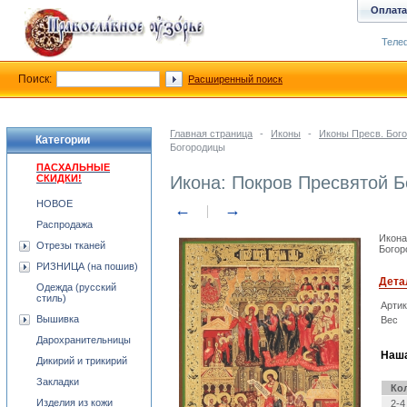
Оплата
Телеф
Поиск:
Расширенный поиск
Главная страница
-
Иконы
-
Иконы Пресв. Бог
Категории
Богородицы
ПАСХАЛЬНЫЕ
СКИДКИ!
Икона: Покров Пресвятой 
НОВОЕ
←
→
Распродажа
Икона
Отрезы тканей
Богор
РИЗНИЦА (на пошив)
Дета
Одежда (русский
стиль)
Арти
Вышивка
Вес
Дарохранительницы
Наша
Дикирий и трикирий
Закладки
Ко
Изделия из кожи
2-4