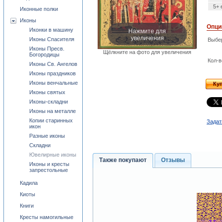
5+ 
Иконные полки
Иконы
Опци
Нажмите для
Иконки в машину
увеличения
Иконы Спасителя
Выбе
Иконы Пресв.
Щёлкните на фото для увеличения
Богородицы
Кол-в
Иконы Св. Ангелов
Иконы праздников
Иконы венчальные
Ку
Иконы святых
Иконы-складни
Иконы на металле
Копии старинных
Задат
икон
Разные иконы
Складни
Ювелирные иконы
Также покупают
Отзывы
Иконы и кресты
запрестольные
Кадила
Киоты
Книги
Кресты намогильные