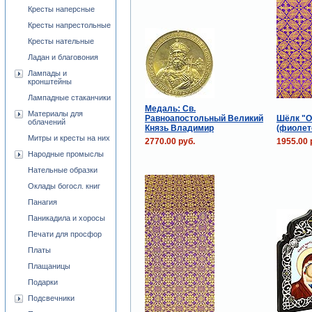
Кресты наперсные
Кресты напрестольные
Кресты нательные
Ладан и благовония
Лампады и
кронштейны
Лампадные стаканчики
Медаль: Св.
Материалы для
Равноапостольный Великий
Шёлк "О
облачений
Князь Владимир
(фиолет
Митры и кресты на них
2770.00 руб.
1955.00 
Народные промыслы
Нательные образки
Оклады богосл. книг
Панагия
Паникадила и хоросы
Печати для просфор
Платы
Плащаницы
Подарки
Подсвечники