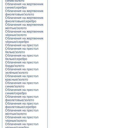
синие/золото
Облачения на жертвенник
синие/серебро
Облачения на жертвенник
фиолетовые/золото
Облачения на жертвенник
фиолетовые/серебро
Облачения на жертвенник
жёлтые/золото
Облачения на жертвенник
чёрные/золото
Облачения на жертвенник
чёрные/серебро
Облачения на престол
Облачения на престол
белые/золото
Облачения на престол
белые/серебро
Облачения на престол
бордо/золото
Облачения на престол
зелёные/золото
Облачения на престол
красные/золото
Облачения на престол
синие/золото
Облачения на престол
синие/серебро
Облачения на престол
фиолетовые/золото
Облачения на престол
фиолетовые/серебро
Облачения на престол
жёлтые/золото
Облачения на престол
чёрные/золото
Облачения на престол
чёрные/серебро