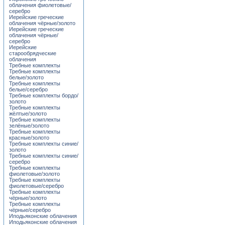
облачения фиолетовые/
серебро
Иерейские греческие
облачения чёрные/золото
Иерейские греческие
облачения чёрные/
серебро
Иерейские
старообрядческие
облачения
Требные комплекты
Требные комплекты
белые/золото
Требные комплекты
белые/серебро
Требные комплекты бордо/
золото
Требные комплекты
жёлтые/золото
Требные комплекты
зелёные/золото
Требные комплекты
красные/золото
Требные комплекты синие/
золото
Требные комплекты синие/
серебро
Требные комплекты
фиолетовые/золото
Требные комплекты
фиолетовые/серебро
Требные комплекты
чёрные/золото
Требные комплекты
чёрные/серебро
Иподьяконские облачения
Иподьяконские облачения