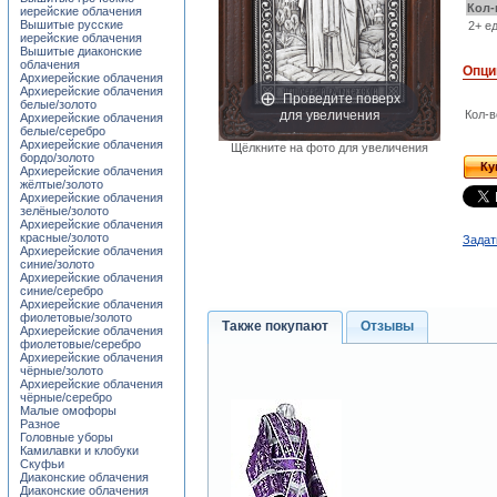
Кол-
иерейские облачения
Вышитые русские
2+ ед
иерейские облачения
Вышитые диаконские
облачения
Опци
Архиерейские облачения
Архиерейские облачения
Проведите поверх
белые/золото
для увеличения
Кол-в
Архиерейские облачения
белые/серебро
Архиерейские облачения
Щёлкните на фото для увеличения
бордо/золото
Ку
Архиерейские облачения
жёлтые/золото
Архиерейские облачения
зелёные/золото
Архиерейские облачения
красные/золото
Задат
Архиерейские облачения
синие/золото
Архиерейские облачения
синие/серебро
Архиерейские облачения
фиолетовые/золото
Также покупают
Отзывы
Архиерейские облачения
фиолетовые/серебро
Архиерейские облачения
чёрные/золото
Архиерейские облачения
чёрные/серебро
Малые омофоры
Разное
Головные уборы
Камилавки и клобуки
Скуфьи
Диаконские облачения
Диаконские облачения