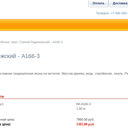
Оплата
Доставка
Телефон: +7-495-505-
Икона: преп. Сергий Радонежский - A166-3
жский - A166-3
славная традиционная икона на металле. Массив дерева, медь, серебрение, эмаль. Р
ли
кул
IM-A166-3
1.00
кг
ная цена:
7960.00
руб.
 цена:
5305.00
руб.