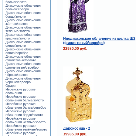
белые/золото
Диаконские облачения
белые/серебро
Диаконские облачения
бордо/золото
Диаконские облачения
жёлтые/золото
Диаконские облачения
зелёные/золото
Диаконские облачения
Иподиаконское облачение из шёлка Ш2
красные/золото
Диаконские облачения
(фиолетовый/серебро)
синие/золото
22980.00 руб.
Диаконские облачения
синие/серебро
Диаконские облачения
фиолетовые/золото
Диаконские облачения
фиолетовые/серебро
Диаконские облачения
чёрные/золото
Диаконские облачения
чёрные/серебро
Орари
Иерейские русские
облачения
Иерейские русские
облачения белые/золото
Иерейские русские
облачения белые/серебро
Иерейские русские
облачения бордо/золото
Иерейские русские
облачения жёлтые/золото
Иерейские русские
Дароносица - 2
облачения зелёные/золото
Иерейские русские
39985.00 руб.