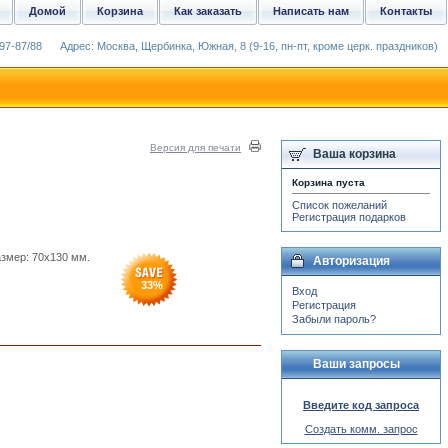
Домой
Корзина
Как заказать
Написать нам
Контакты
97-87/88
Адрес: Москва, Щербинка, Южная, 8 (9-16, пн-пт, кроме церк. праздников)
Версия для печати
Ваша корзина
Корзина пуста
Список пожеланий
Регистрация подарков
азмер: 70x130 мм.
Авторизация
33
%
Вход
Регистрация
Забыли пароль?
Ваши запросы
Введите код запроса
Создать комм. запрос