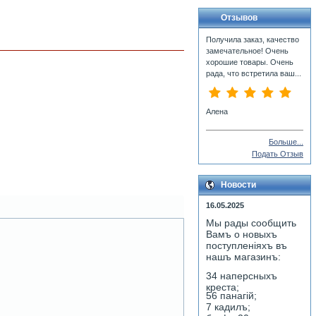
Отзывов
Получила заказ, качество
замечательное! Очень
хорошие товары. Очень
рада, что встретила ваш...
Алена
Больше...
Подать Отзыв
Новости
16.05.2025
Мы рады сообщить
Вамъ о новыхъ
поступленiяхъ въ
нашъ магазинъ:
34 наперсныхъ
креста;
56 панагiй;
7 кадилъ;