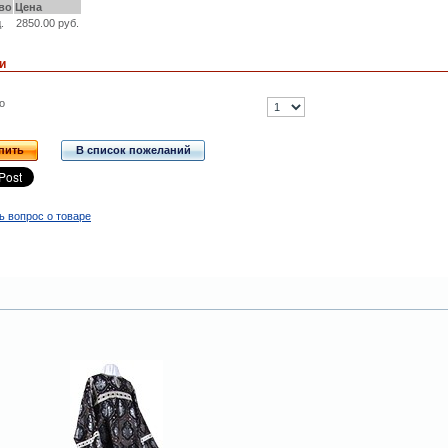
во
Цена
.
2850.00 руб.
и
о
пить
В список пожеланий
ь вопрос о товаре