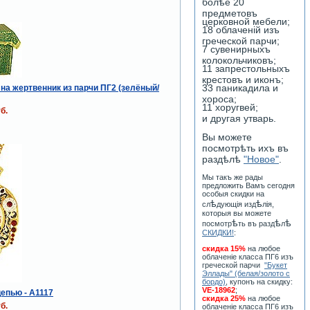
болѣе 20
предметовъ
церковной мебели;
18 облаченiй изъ
греческой парчи;
7 сувенирныхъ
колокольчиковъ;
11 запрестольныхъ
крестовъ и иконъ;
33 паникадила и
на жертвенник из парчи ПГ2 (зелёный/
хороса;
11 хоругвей;
б.
и другая утварь.
Вы можете
посмотрѣть ихъ въ
раздѣлѣ
"Новое"
.
Мы такъ же рады
предложить Вамъ сегодня
особыя скидки на
ѣ
ѣ
сл
дующiя изд
лiя,
которыя вы можете
ѣ
ѣ
ѣ
посмотр
ть въ разд
л
СКИДКИ!
:
скидка 15%
на любое
облаченiе класса ПГ6 изъ
греческой парчи
"Букет
Эллады" (белая/золото с
бордо)
, купонъ на скидку:
VE-18962
;
цепью - А1117
скидка 25%
на любое
б.
облаченiе класса ПГ6 изъ