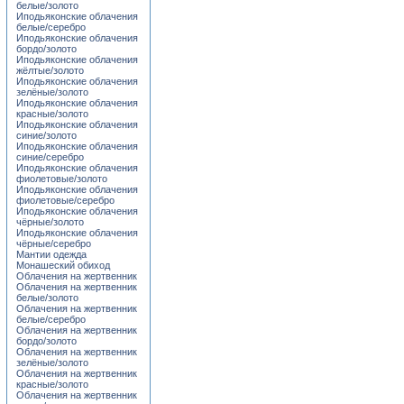
белые/золото
Иподьяконские облачения
белые/серебро
Иподьяконские облачения
бордо/золото
Иподьяконские облачения
жёлтые/золото
Иподьяконские облачения
зелёные/золото
Иподьяконские облачения
красные/золото
Иподьяконские облачения
синие/золото
Иподьяконские облачения
синие/серебро
Иподьяконские облачения
фиолетовые/золото
Иподьяконские облачения
фиолетовые/серебро
Иподьяконские облачения
чёрные/золото
Иподьяконские облачения
чёрные/серебро
Мантии одежда
Монашеский обиход
Облачения на жертвенник
Облачения на жертвенник
белые/золото
Облачения на жертвенник
белые/серебро
Облачения на жертвенник
бордо/золото
Облачения на жертвенник
зелёные/золото
Облачения на жертвенник
красные/золото
Облачения на жертвенник