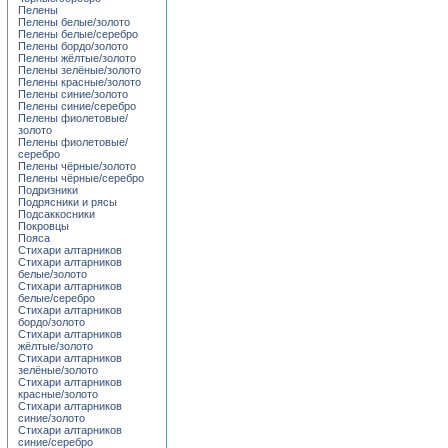
Пелены
Пелены белые/золото
Пелены белые/серебро
Пелены бордо/золото
Пелены жёлтые/золото
Пелены зелёные/золото
Пелены красные/золото
Пелены синие/золото
Пелены синие/серебро
Пелены фиолетовые/
золото
Пелены фиолетовые/
серебро
Пелены чёрные/золото
Пелены чёрные/серебро
Подризники
Подрясники и рясы
Подсаккосники
Покровцы
Пояса
Стихари алтарников
Стихари алтарников
белые/золото
Стихари алтарников
белые/серебро
Стихари алтарников
бордо/золото
Стихари алтарников
жёлтые/золото
Стихари алтарников
зелёные/золото
Стихари алтарников
красные/золото
Стихари алтарников
синие/золото
Стихари алтарников
синие/серебро