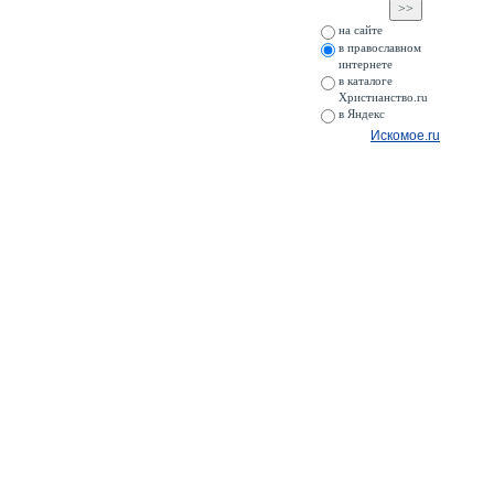
на сайте
в православном
интернете
в каталоге
Христианство.ru
в Яндекс
Искомое.ru