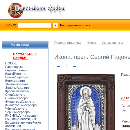
Поиск:
Расширенный поиск
Главная страница
-
Иконы
-
Иконы святых
-
Категории
ПАСХАЛЬНЫЕ
Икона: преп. Сергий Радоне
СКИДКИ!
НОВОЕ
←
→
Распродажа
Отрезы тканей
Белый/золото
Право
Белый/серебро
Бордо/золото
Жёлтый/золото
Зелёный/золото
Красный/золото
Синий/золото
Дета
Синий/серебро
Фиолетовый/золото
Фиолетовый/серебро
Арти
Чёрный/золото
Вес
Чёрный/серебро
РИЗНИЦА (на пошив)
Вышитые облачения
Рыноч
Вышитые архиерейские
облачения
Наша
Вышитые греческие