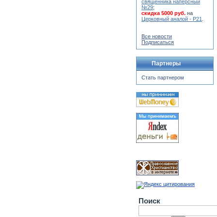
священника наперсный
№29
;
скидка 5000 руб.
на
Церковный аналой - Р21
.
Все новости
Подписаться
Партнеры
Стать партнером
Поиск