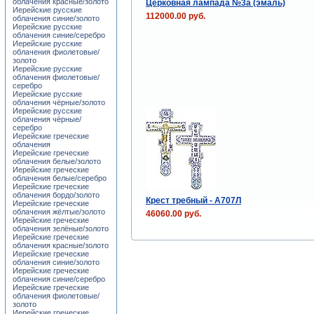
облачения красные/золото
Церковная лампада №3a (эмаль)
Иерейские русские
112000.00 руб.
облачения синие/золото
Иерейские русские
облачения синие/серебро
Иерейские русские
облачения фиолетовые/
золото
Иерейские русские
облачения фиолетовые/
серебро
Иерейские русские
облачения чёрные/золото
Иерейские русские
облачения чёрные/
серебро
Иерейские греческие
облачения
Иерейские греческие
облачения белые/золото
Иерейские греческие
облачения белые/серебро
Иерейские греческие
облачения бордо/золото
Крест требный - А707Л
Иерейские греческие
облачения жёлтые/золото
46060.00 руб.
Иерейские греческие
облачения зелёные/золото
Иерейские греческие
облачения красные/золото
Иерейские греческие
облачения синие/золото
Иерейские греческие
облачения синие/серебро
Иерейские греческие
облачения фиолетовые/
золото
Иерейские греческие