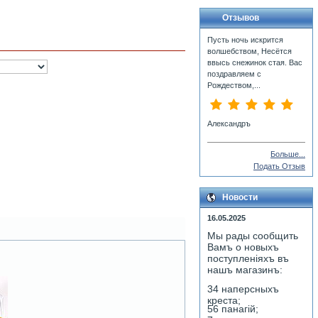
Отзывов
Пусть ночь искрится
волшебством, Несётся
ввысь снежинок стая. Вас
поздравляем с
Рождеством,...
Александръ
Больше...
Подать Отзыв
Новости
16.05.2025
Мы рады сообщить
Вамъ о новыхъ
поступленiяхъ въ
нашъ магазинъ:
34 наперсныхъ
креста;
56 панагiй;