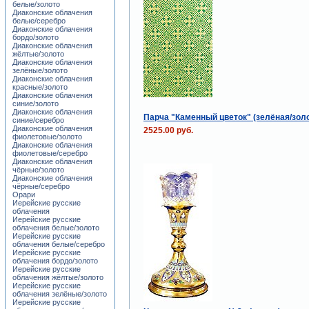
белые/золото
Диаконские облачения
белые/серебро
Диаконские облачения
бордо/золото
Диаконские облачения
жёлтые/золото
Диаконские облачения
зелёные/золото
Диаконские облачения
красные/золото
Диаконские облачения
синие/золото
Диаконские облачения
Парча "Каменный цветок" (зелёная/зол
синие/серебро
Диаконские облачения
2525.00 руб.
фиолетовые/золото
Диаконские облачения
фиолетовые/серебро
Диаконские облачения
чёрные/золото
Диаконские облачения
чёрные/серебро
Орари
Иерейские русские
облачения
Иерейские русские
облачения белые/золото
Иерейские русские
облачения белые/серебро
Иерейские русские
облачения бордо/золото
Иерейские русские
облачения жёлтые/золото
Иерейские русские
облачения зелёные/золото
Иерейские русские