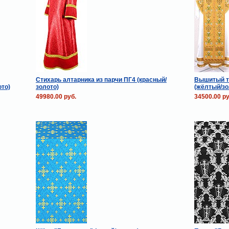
Стихарь алтарника из парчи ПГ4 (красный/
Вышитый т
ото)
золото)
(жёлтый/зо
49980.00 руб.
34500.00 ру