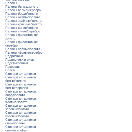
Пелены
Пелены белые/золото
Пелены белые/серебро
Пелены бордо/золото
Пелены жёлтые/золото
Пелены зелёные/золото
Пелены красные/золото
Пелены синие/золото
Пелены синие/серебро
Пелены фиолетовые/
золото
Пелены фиолетовые/
серебро
Пелены чёрные/золото
Пелены чёрные/серебро
Подризники
Подрясники и рясы
Подсаккосники
Покровцы
Пояса
Стихари алтарников
Стихари алтарников
белые/золото
Стихари алтарников
белые/серебро
Стихари алтарников
бордо/золото
Стихари алтарников
жёлтые/золото
Стихари алтарников
зелёные/золото
Стихари алтарников
красные/золото
Стихари алтарников
синие/золото
Стихари алтарников
синие/серебро