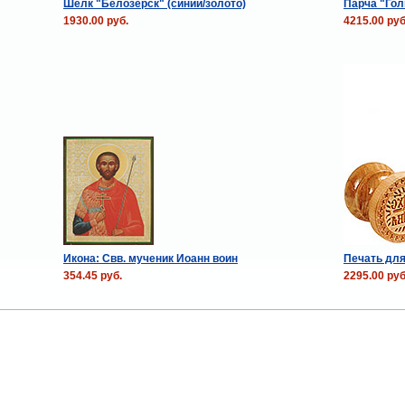
Шёлк "Белозерск" (синий/золото)
Парча "Гол
1930.00 руб.
4215.00 руб
Икона: Свв. мученик Иоанн воин
Печать для
354.45 руб.
2295.00 руб