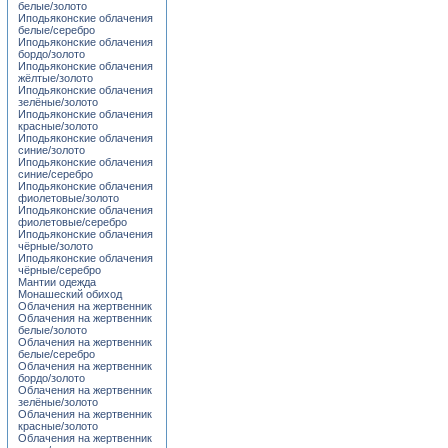
белые/золото
Иподьяконские облачения
белые/серебро
Иподьяконские облачения
бордо/золото
Иподьяконские облачения
жёлтые/золото
Иподьяконские облачения
зелёные/золото
Иподьяконские облачения
красные/золото
Иподьяконские облачения
синие/золото
Иподьяконские облачения
синие/серебро
Иподьяконские облачения
фиолетовые/золото
Иподьяконские облачения
фиолетовые/серебро
Иподьяконские облачения
чёрные/золото
Иподьяконские облачения
чёрные/серебро
Мантии одежда
Монашеский обиход
Облачения на жертвенник
Облачения на жертвенник
белые/золото
Облачения на жертвенник
белые/серебро
Облачения на жертвенник
бордо/золото
Облачения на жертвенник
зелёные/золото
Облачения на жертвенник
красные/золото
Облачения на жертвенник