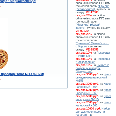
гофа" (чёрная/серебро)
облаченiе класса ПГ6 изъ
.
греческой парчи
"Ермон"
(белая/золото)
, купонъ на
скидку:
VE-17606
;
скидка 25%
на любое
облаченiе класса ПГ6 изъ
греческой парчи
"Мирсина" (белая/
золото)
, купонъ на скидку:
VE-90125
;
скидка 25%
на любое
облаченiе класса ПГ6 изъ
греческой парчи
"Буколеон" (белая/золото
с бордо)
, купонъ на
скидку:
VE-SID56
;
скидка 10%
на
Покровцы
"Плетеные"
;
скидка 10%
на
Покровцы
"Воскресение"
;
скидка 10%
на
Вышитые
покровцы и воздух
"Рождество"
;
 просфор НИКА №13 (60 мм)
скидка 3000 руб.
на
Крест
священника наперсный
.
№155
;
скидка 3000 руб.
на
Крест
наперсный - 364
;
скидка 5000 руб.
на
Крест
наперсный - 365
;
скидка 5000 руб.
на
Крест
наперсный №135
;
скидка 2000 руб.
на
Крест
наперсный - 363
;
скидка 10000 руб.
Набор
для архиерея (крест и
панагия) - 1
;