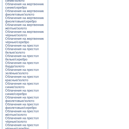
синие/золото
Облачения на жертвенник
синие/серебро
Облачения на жертвенник
фиолетовые/золото
Облачения на жертвенник
фиолетовые/серебро
Облачения на жертвенник
жёлтые/золото
Облачения на жертвенник
чёрные/золото
Облачения на жертвенник
чёрные/серебро
Облачения на престол
Облачения на престол
белые/золото
Облачения на престол
белые/серебро
Облачения на престол
бордо/золото
Облачения на престол
зелёные/золото
Облачения на престол
красные/золото
Облачения на престол
синие/золото
Облачения на престол
синие/серебро
Облачения на престол
фиолетовые/золото
Облачения на престол
фиолетовые/серебро
Облачения на престол
жёлтые/золото
Облачения на престол
чёрные/золото
Облачения на престол
чёрные/серебро