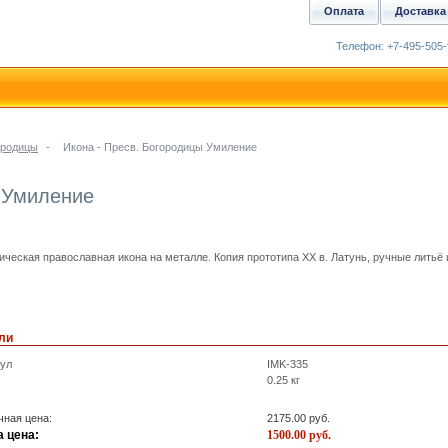
Оплата
Доставка
Телефон: +7-495-505-
ородицы
-
Икона - Пресв. Богородицы Умиление
ы Умиление
ическая православная икона на металле. Копия прототипа XX в. Латунь, ручные литьё и
ли
кул
IMK-335
0.25
кг
ная цена:
2175.00
руб.
 цена:
1500.00
руб.