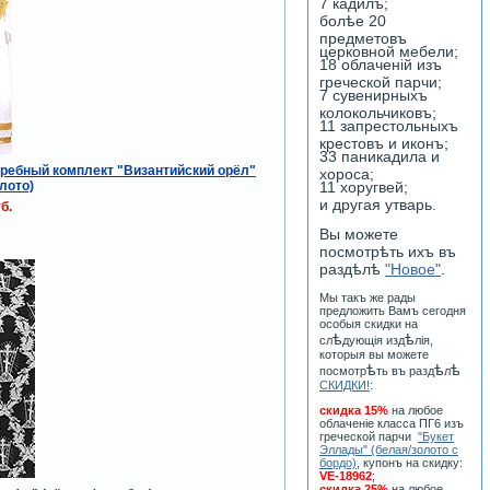
7 кадилъ;
болѣе 20
предметовъ
церковной мебели;
18 облаченiй изъ
греческой парчи;
7 сувенирныхъ
колокольчиковъ;
11 запрестольныхъ
крестовъ и иконъ;
33 паникадила и
ребный комплект "Византийский орёл"
хороса;
лото)
11 хоругвей;
и другая утварь.
б.
Вы можете
посмотрѣть ихъ въ
раздѣлѣ
"Новое"
.
Мы такъ же рады
предложить Вамъ сегодня
особыя скидки на
ѣ
ѣ
сл
дующiя изд
лiя,
которыя вы можете
ѣ
ѣ
ѣ
посмотр
ть въ разд
л
СКИДКИ!
:
скидка 15%
на любое
облаченiе класса ПГ6 изъ
греческой парчи
"Букет
Эллады" (белая/золото с
бордо)
, купонъ на скидку:
VE-18962
;
скидка 25%
на любое