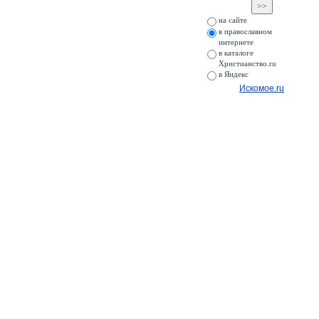
на сайте
в православном
интернете
в каталоге
Христианство.ru
в Яндекс
Искомое.ru