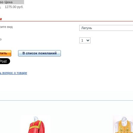
во
Цена
.
1275.00 руб.
и
рите вид
о
пить
В список пожеланий
ь вопрос о товаре