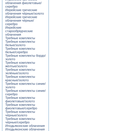
облачения фиолетовые/
серебро
Иерейские греческие
облачения чёрные/золото
Иерейские греческие
облачения чёрные/
серебро
Иерейские
старообрядческие
облачения
Требные комплекты
Требные комплекты
белые/золото
Требные комплекты
белые/серебро
Требные комплекты бордо/
золото
Требные комплекты
жёлтые/золото
Требные комплекты
зелёные/золото
Требные комплекты
красные/золото
Требные комплекты синие/
золото
Требные комплекты синие/
серебро
Требные комплекты
фиолетовые/золото
Требные комплекты
фиолетовые/серебро
Требные комплекты
чёрные/золото
Требные комплекты
чёрные/серебро
Иподьяконские облачения
Иподьяконские облачения