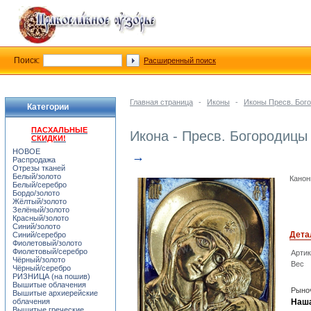
Поиск:
Расширенный поиск
Главная страница
-
Иконы
-
Иконы Пресв. Бог
Категории
ПАСХАЛЬНЫЕ
Икона - Пресв. Богородиц
СКИДКИ!
НОВОЕ
→
Распродажа
Отрезы тканей
Белый/золото
Канон
Белый/серебро
Бордо/золото
Жёлтый/золото
Зелёный/золото
Красный/золото
Синий/золото
Дета
Синий/серебро
Фиолетовый/золото
Фиолетовый/серебро
Арти
Чёрный/золото
Вес
Чёрный/серебро
РИЗНИЦА (на пошив)
Вышитые облачения
Рыноч
Вышитые архиерейские
облачения
Наша
Вышитые греческие