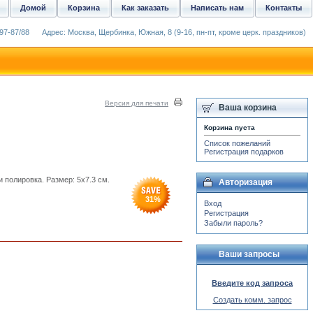
Домой
Корзина
Как заказать
Написать нам
Контакты
97-87/88
Адрес: Москва, Щербинка, Южная, 8 (9-16, пн-пт, кроме церк. праздников)
Версия для печати
Ваша корзина
Корзина пуста
Список пожеланий
Регистрация подарков
 полировка. Размер: 5x7.3 см.
Авторизация
31
%
Вход
Регистрация
Забыли пароль?
Ваши запросы
Введите код запроса
Создать комм. запрос