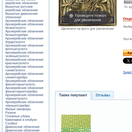
Кол-
иерейские облачения
Вышитые русские
5+ ед
иерейские облачения
Вышитые диаконские
Проведите поверх
облачения
Опци
для увеличения
Архиерейские облачения
Архиерейские облачения
Выбе
белые/золото
Щёлкните на фото для увеличения
Архиерейские облачения
белые/серебро
Архиерейские облачения
Кол-в
бордо/золото
Архиерейские облачения
жёлтые/золото
Архиерейские облачения
Ку
зелёные/золото
Архиерейские облачения
красные/золото
Архиерейские облачения
синие/золото
Задат
Архиерейские облачения
синие/серебро
Архиерейские облачения
фиолетовые/золото
Архиерейские облачения
фиолетовые/серебро
Архиерейские облачения
Также покупают
Отзывы
чёрные/золото
Архиерейские облачения
чёрные/серебро
Малые омофоры
Разное
Головные уборы
Камилавки и клобуки
Скуфьи
Диаконские облачения
Диаконские облачения