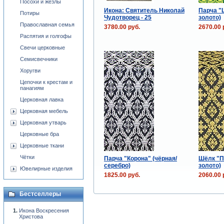
Посохи и жезлы
Икона: Святитель Николай
Парча "
Потиры
Чудотворец - 25
золото)
Православная семья
3780.00 руб.
2670.00 
Распятия и голгофы
Свечи церковные
Семисвечники
Хоругви
Цепочки к крестам и
панагиям
Церковная лавка
Церковная мебель
Церковная утварь
Церковные бра
Церковные ткани
Чётки
Парча "Корона" (чёрная/
Шёлк "П
серебро)
золото)
Ювелирные изделия
1825.00 руб.
2060.00 
Бестселлеры
Икона Воскресения
Христова