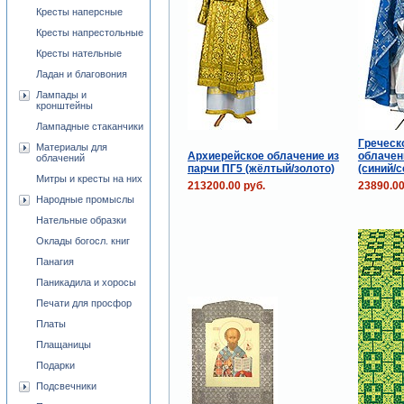
Кресты наперсные
Кресты напрестольные
Кресты нательные
Ладан и благовония
Лампады и
кронштейны
Лампадные стаканчики
Греческ
Материалы для
Архиерейское облачение из
облачен
облачений
парчи ПГ5 (жёлтый/золото)
(синий/с
Митры и кресты на них
213200.00 руб.
23890.00
Народные промыслы
Нательные образки
Оклады богосл. книг
Панагия
Паникадила и хоросы
Печати для просфор
Платы
Плащаницы
Подарки
Подсвечники