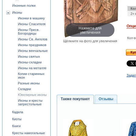
Иконные полки
Ко
Иконы
2+ 
Иконки в машину
Иконы Спасителя
Опци
Нажмите для
Иконы Пресв.
увеличения
Богородицы
Кол-в
Иконы Св. Ангелов
Щёлкните на фото для увеличения
Иконы праздников
Иконы венчальные
Ку
Иконы святых
Иконы-складни
Иконы на металле
Копии старинных
Задат
икон
Разные иконы
Складни
Ювелирные иконы
Также покупают
Отзывы
Иконы и кресты
запрестольные
Кадила
Киоты
Книги
Кресты намогильные