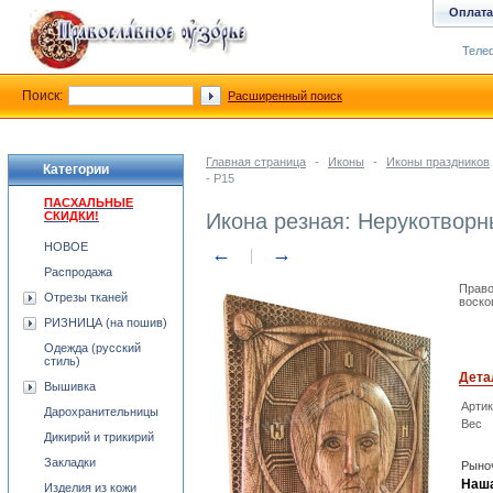
Оплата
Телеф
Поиск:
Расширенный поиск
Главная страница
-
Иконы
-
Иконы праздников
Категории
- P15
ПАСХАЛЬНЫЕ
СКИДКИ!
Икона резная: Нерукотворн
НОВОЕ
←
→
Распродажа
Право
Отрезы тканей
воско
РИЗНИЦА (на пошив)
Одежда (русский
стиль)
Дета
Вышивка
Арти
Дарохранительницы
Вес
Дикирий и трикирий
Закладки
Рыноч
Наша
Изделия из кожи