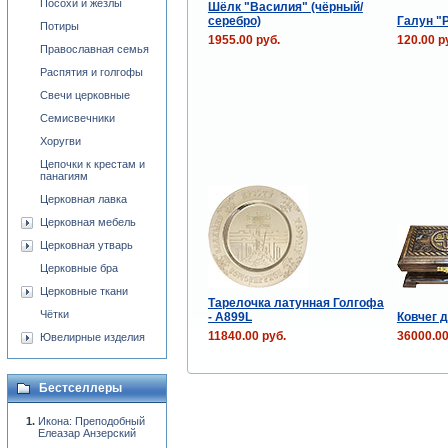
Посохи и жезлы
Шёлк "Василия" (чёрный/
серебро)
Галун "
Потиры
1955.00 руб.
120.00 р
Православная семья
Распятия и голгофы
Свечи церковные
Семисвечники
Хоругви
Цепочки к крестам и
панагиям
Церковная лавка
Церковная мебель
Церковная утварь
Церковные бра
Церковные ткани
Тарелочка латунная Голгофа
Чётки
- A899L
Ковчег 
11840.00 руб.
36000.00
Ювелирные изделия
Бестселлеры
Икона: Преподобный
Елеазар Анзерский