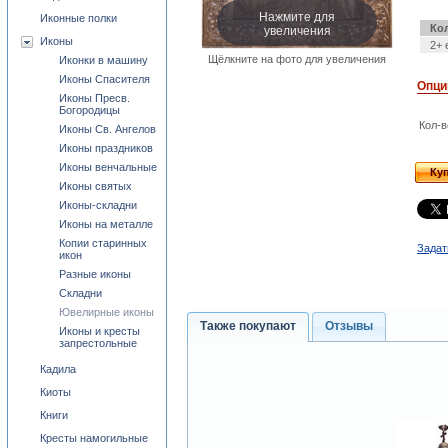
Нажмите для
Иконные полки
увеличения
Ко
Иконы
2+ 
Щёлкните на фото для увеличения
Иконки в машину
Иконы Спасителя
Опци
Иконы Пресв.
Богородицы
Кол-в
Иконы Св. Ангелов
Иконы праздников
Иконы венчальные
Ку
Иконы святых
Иконы-складни
Иконы на металле
Копии старинных
Задат
икон
Разные иконы
Складни
Ювелирные иконы
Также покупают
Отзывы
Иконы и кресты
запрестольные
Кадила
Киоты
Книги
Кресты намогильные