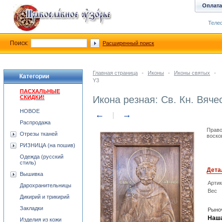
Оплата
Телеф
Поиск:
Расширенный поиск
Главная страница
-
Иконы
-
Иконы святых
-
Категории
Y3
ПАСХАЛЬНЫЕ
СКИДКИ!
Икона резная: Св. Кн. Вяч
НОВОЕ
←
→
Распродажа
Право
Отрезы тканей
воско
РИЗНИЦА (на пошив)
Одежда (русский
стиль)
Дета
Вышивка
Арти
Дарохранительницы
Вес
Дикирий и трикирий
Закладки
Рыноч
Наша
Изделия из кожи