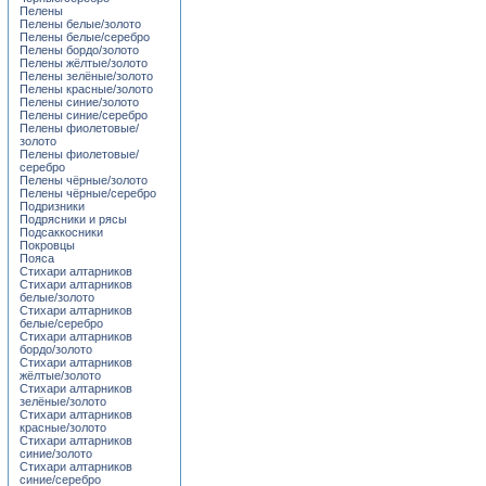
Пелены
Пелены белые/золото
Пелены белые/серебро
Пелены бордо/золото
Пелены жёлтые/золото
Пелены зелёные/золото
Пелены красные/золото
Пелены синие/золото
Пелены синие/серебро
Пелены фиолетовые/
золото
Пелены фиолетовые/
серебро
Пелены чёрные/золото
Пелены чёрные/серебро
Подризники
Подрясники и рясы
Подсаккосники
Покровцы
Пояса
Стихари алтарников
Стихари алтарников
белые/золото
Стихари алтарников
белые/серебро
Стихари алтарников
бордо/золото
Стихари алтарников
жёлтые/золото
Стихари алтарников
зелёные/золото
Стихари алтарников
красные/золото
Стихари алтарников
синие/золото
Стихари алтарников
синие/серебро