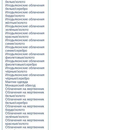
белые/золото
Иподьяконские облачения
белые/серебро
Иподьяконские облачения
бордо/золото
Иподьяконские облачения
жёлтые/золото
Иподьяконские облачения
зелёные/золото
Иподьяконские облачения
красные/золото
Иподьяконские облачения
синие/золото
Иподьяконские облачения
синие/серебро
Иподьяконские облачения
фиолетовые/золото
Иподьяконские облачения
фиолетовые/серебро
Иподьяконские облачения
чёрные/золото
Иподьяконские облачения
чёрные/серебро
Мантии одежда
Монашеский обиход
Облачения на жертвенник
Облачения на жертвенник
белые/золото
Облачения на жертвенник
белые/серебро
Облачения на жертвенник
бордо/золото
Облачения на жертвенник
зелёные/золото
Облачения на жертвенник
красные/золото
Облачения на жертвенник