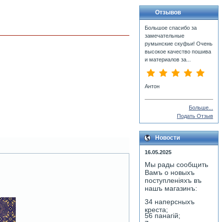
Отзывов
Большое спасибо за
замечательные
румынские скуфьи! Очень
высокое качество пошива
и материалов за...
Антон
Больше...
Подать Отзыв
Новости
16.05.2025
Мы рады сообщить
Вамъ о новыхъ
поступленiяхъ въ
нашъ магазинъ:
34 наперсныхъ
креста;
56 панагiй;