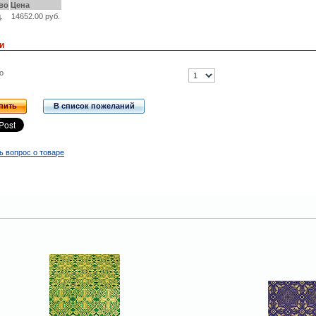
во
Цена
.
14652.00 руб.
и
о
пить
В список пожеланий
ь вопрос о товаре