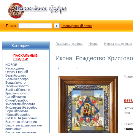
Поиск:
Расширенный поиск
Главная страница
-
Иконы
-
Иконы праздников
Категории
ПАСХАЛЬНЫЕ
Икона: Рождество Христово
СКИДКИ!
НОВОЕ
←
→
Распродажа
Отрезы тканей
Белый/золото
Тради
Белый/серебро
Бордо/золото
Жёлтый/золото
Зелёный/золото
Красный/золото
Синий/золото
Дета
Синий/серебро
Фиолетовый/золото
Фиолетовый/серебро
Арти
Чёрный/золото
Вес
Чёрный/серебро
РИЗНИЦА (на пошив)
Вышитые облачения
Рыноч
Вышитые архиерейские
облачения
Наша
Вышитые греческие