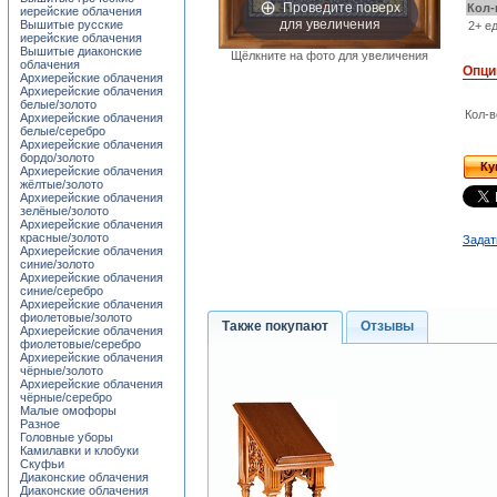
Проведите поверх
Кол-
иерейские облачения
для увеличения
Вышитые русские
2+ ед
иерейские облачения
Вышитые диаконские
Щёлкните на фото для увеличения
облачения
Опци
Архиерейские облачения
Архиерейские облачения
белые/золото
Кол-в
Архиерейские облачения
белые/серебро
Архиерейские облачения
бордо/золото
Ку
Архиерейские облачения
жёлтые/золото
Архиерейские облачения
зелёные/золото
Архиерейские облачения
красные/золото
Задат
Архиерейские облачения
синие/золото
Архиерейские облачения
синие/серебро
Архиерейские облачения
фиолетовые/золото
Также покупают
Отзывы
Архиерейские облачения
фиолетовые/серебро
Архиерейские облачения
чёрные/золото
Архиерейские облачения
чёрные/серебро
Малые омофоры
Разное
Головные уборы
Камилавки и клобуки
Скуфьи
Диаконские облачения
Диаконские облачения