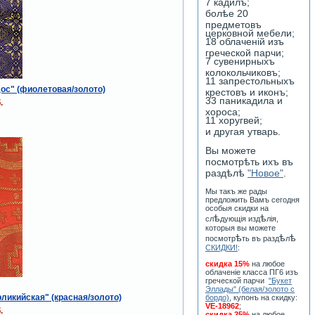
7 кадилъ;
болѣе 20
предметовъ
церковной мебели;
18 облаченiй изъ
греческой парчи;
7 сувенирныхъ
колокольчиковъ;
11 запрестольныхъ
ос" (фиолетовая/золото)
крестовъ и иконъ;
33 паникадила и
.
хороса;
11 хоругвей;
и другая утварь.
Вы можете
посмотрѣть ихъ въ
раздѣлѣ
"Новое"
.
Мы такъ же рады
предложить Вамъ сегодня
особыя скидки на
ѣ
ѣ
сл
дующiя изд
лiя,
которыя вы можете
ѣ
ѣ
ѣ
посмотр
ть въ разд
л
СКИДКИ!
:
скидка 15%
на любое
облаченiе класса ПГ6 изъ
греческой парчи
"Букет
Эллады" (белая/золото с
ликийская" (красная/золото)
бордо)
, купонъ на скидку:
VE-18962
;
.
скидка 25%
на любое