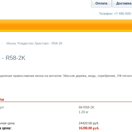
Оплата
Доставка
Телефон: +7-495-505-
-
Икона: Рождество Христово - R58-2K
 - R58-2K
ционная православная икона на металле. Массив дерева, медь, серебрение, УФ-печать
ли
кул
IM-R58-2K
1.20
кг
ная цена:
24420.00
руб.
 цена:
16280.00
руб.