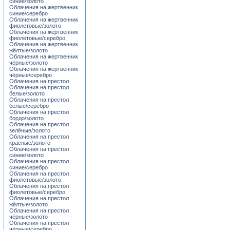
синие/золото
Облачения на жертвенник
синие/серебро
Облачения на жертвенник
фиолетовые/золото
Облачения на жертвенник
фиолетовые/серебро
Облачения на жертвенник
жёлтые/золото
Облачения на жертвенник
чёрные/золото
Облачения на жертвенник
чёрные/серебро
Облачения на престол
Облачения на престол
белые/золото
Облачения на престол
белые/серебро
Облачения на престол
бордо/золото
Облачения на престол
зелёные/золото
Облачения на престол
красные/золото
Облачения на престол
синие/золото
Облачения на престол
синие/серебро
Облачения на престол
фиолетовые/золото
Облачения на престол
фиолетовые/серебро
Облачения на престол
жёлтые/золото
Облачения на престол
чёрные/золото
Облачения на престол
чёрные/серебро