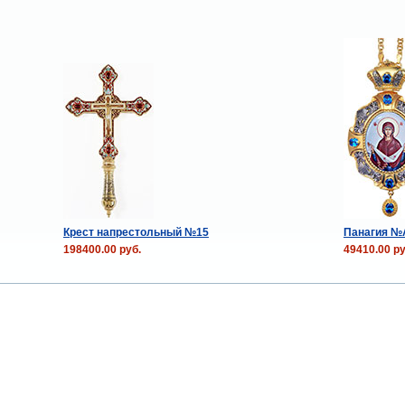
Крест напрестольный №15
Панагия №
198400.00 руб.
49410.00 ру