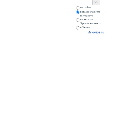
на сайте
в православном
интернете
в каталоге
Христианство.ru
в Яндекс
Искомое.ru