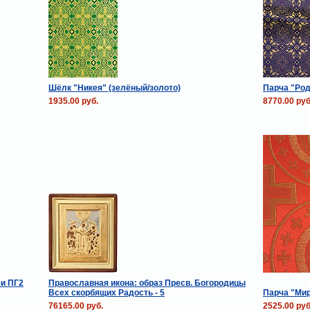
Шёлк "Никея" (зелёный/золото)
Парча "Род
1935.00 руб.
8770.00 руб
чи ПГ2
Православная икона: образ Пресв. Богородицы
Всех скорбящих Радость - 5
Парча "Мир
76165.00 руб.
2525.00 руб