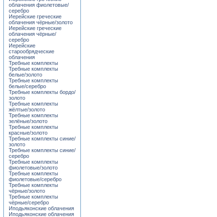
облачения фиолетовые/
серебро
Иерейские греческие
облачения чёрные/золото
Иерейские греческие
облачения чёрные/
серебро
Иерейские
старообрядческие
облачения
Требные комплекты
Требные комплекты
белые/золото
Требные комплекты
белые/серебро
Требные комплекты бордо/
золото
Требные комплекты
жёлтые/золото
Требные комплекты
зелёные/золото
Требные комплекты
красные/золото
Требные комплекты синие/
золото
Требные комплекты синие/
серебро
Требные комплекты
фиолетовые/золото
Требные комплекты
фиолетовые/серебро
Требные комплекты
чёрные/золото
Требные комплекты
чёрные/серебро
Иподьяконские облачения
Иподьяконские облачения