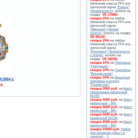
облаченiе класса ПГ6 изъ
греческой парчи
"Ермон"
(белая/золото)
, купонъ на
скидку:
VE-17606
;
скидка 25%
на любое
облаченiе класса ПГ6 изъ
греческой парчи
"Мирсина" (белая/
золото)
, купонъ на скидку:
VE-90125
;
скидка 25%
на любое
облаченiе класса ПГ6 изъ
греческой парчи
"Буколеон" (белая/золото
с бордо)
, купонъ на
скидку:
VE-SID56
;
скидка 10%
на
Покровцы
"Плетеные"
;
скидка 10%
на
Покровцы
"Воскресение"
;
скидка 10%
на
Вышитые
A1064-1
покровцы и воздух
б.
"Рождество"
;
скидка 3000 руб.
на
Крест
священника наперсный
№155
;
скидка 3000 руб.
на
Крест
наперсный - 364
;
скидка 5000 руб.
на
Крест
наперсный - 365
;
скидка 5000 руб.
на
Крест
наперсный №135
;
скидка 2000 руб.
на
Крест
наперсный - 363
;
скидка 10000 руб.
Набор
для архиерея (крест и
панагия) - 1
;