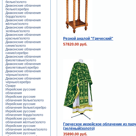
белые/золото
Диаконские облачения
белые/серебро
Диаконские облачения
бордо/золото
Диаконские облачения
жёлтые/золото
Диаконские облачения
зелёные/золото
Диаконские облачения
Резной аналой "Греческий"
красные/золото
Диаконские облачения
57820.00 руб.
синие/золото
Диаконские облачения
синие/серебро
Диаконские облачения
фиолетовые/золото
Диаконские облачения
фиолетовые/серебро
Диаконские облачения
чёрные/золото
Диаконские облачения
чёрные/серебро
Орари
Иерейские русские
облачения
Иерейские русские
облачения белые/золото
Иерейские русские
облачения белые/серебро
Иерейские русские
облачения бордо/золото
Иерейские русские
облачения жёлтые/золото
Греческое иерейское облачение из пар
Иерейские русские
(зелёный/золото)
облачения зелёные/золото
Иерейские русские
35890.00 руб.