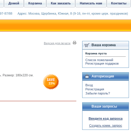
Домой
Корзина
Как заказать
Написать нам
Контакты
97-87/88
Адрес: Москва, Щербинка, Южная, 8 (9-16, пн-пт, кроме церк. праздников)
Версия для печати
Ваша корзина
Корзина пуста
Список пожеланий
Регистрация подарков
. Размер: 180x220 см.
Авторизация
33
%
Вход
Регистрация
Забыли пароль?
Ваши запросы
Введите код запроса
Создать комм. запрос